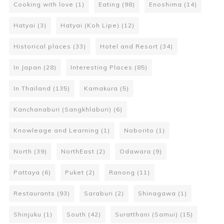
Cooking with love
(1)
Eating
(98)
Enoshima
(14)
Hatyai
(3)
Hatyai (Koh Lipe)
(12)
Historical places
(33)
Hotel and Resort
(34)
In Japan
(28)
Interesting Places
(85)
In Thailand
(135)
Kamakura
(5)
Kanchanaburi (Sangkhlaburi)
(6)
Knowleage and Learning
(1)
Noborito
(1)
North
(39)
NorthEast
(2)
Odawara
(9)
Pattaya
(6)
Puket
(2)
Ranong
(11)
Restaurants
(93)
Saraburi
(2)
Shinagawa
(1)
Shinjuku
(1)
South
(42)
Suratthani (Samui)
(15)