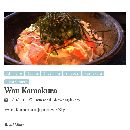
All in one
Eating
Enoshima
In Japan
Kamakura
Restaurants
Wan Kamakura
28/01/2019
1 min read
sweetybunny
Wan Kamakura Japanese Sty
Read More