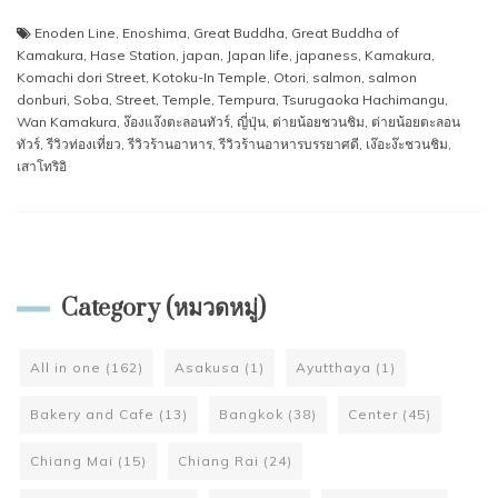
Enoden Line
,
Enoshima
,
Great Buddha
,
Great Buddha of
Kamakura
,
Hase Station
,
japan
,
Japan life
,
japaness
,
Kamakura
,
Komachi dori Street
,
Kotoku-In Temple
,
Otori
,
salmon
,
salmon
donburi
,
Soba
,
Street
,
Temple
,
Tempura
,
Tsurugaoka Hachimangu
,
Wan Kamakura
,
ง๊องแง๊งตะลอนทัวร์
,
ญี่ปุ่น
,
ต่ายน้อยชวนชิม
,
ต่ายน้อยตะลอน
ทัวร์
,
รีวิวท่องเที่ยว
,
รีวิวร้านอาหาร
,
รีวิวร้านอาหารบรรยาศดี
,
เง๊อะง๊ะชวนชิม
,
เสาโทริอิ
Category (หมวดหมู่)
All in one
(162)
Asakusa
(1)
Ayutthaya
(1)
Bakery and Cafe
(13)
Bangkok
(38)
Center
(45)
Chiang Mai
(15)
Chiang Rai
(24)