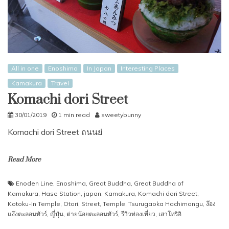
All in one
Enoshima
In Japan
Interesting Places
Kamakura
Travel
Komachi dori Street
30/01/2019
1 min read
sweetybunny
Komachi dori Street ถนนย่
Read More
Enoden Line
,
Enoshima
,
Great Buddha
,
Great Buddha of
Kamakura
,
Hase Station
,
japan
,
Kamakura
,
Komachi dori Street
,
Kotoku-In Temple
,
Otori
,
Street
,
Temple
,
Tsurugaoka Hachimangu
,
ง๊อง
แง๊งตะลอนทัวร์
,
ญี่ปุ่น
,
ต่ายน้อยตะลอนทัวร์
,
รีวิวท่องเที่ยว
,
เสาโทริอิ