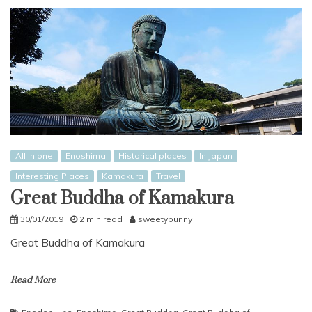
All in one
Enoshima
Historical places
In Japan
Interesting Places
Kamakura
Travel
Great Buddha of Kamakura
30/01/2019
2 min read
sweetybunny
Great Buddha of Kamakura
Read More