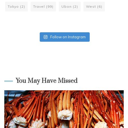
Tokyo
(2)
Travel
(99)
Ubon
(2)
West
(6)
Follow on Instagram
You May Have Missed