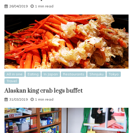
26/04/2019
1 min read
All in one
Eating
In Japan
Restaurants
Shinjuku
Tokyo
Travel
Alaskan king crab legs buffet
31/03/2019
1 min read