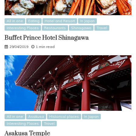
All in one
Eating
Hotel and Resort
In Japan
Interesting Places
Restaurants
Shinagawa
Travel
Buffet Prince Hotel Shinagawa
29/04/2019
1 min read
All in one
Asakusa
Historical places
In Japan
Interesting Places
Travel
Asakusa Temple