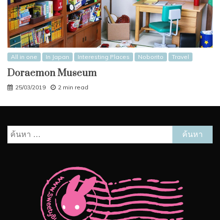
All in one
In Japan
Interesting Places
Noborito
Travel
Doraemon Museum
25/03/2019
2 min read
ค้นหา
สำหรับ: