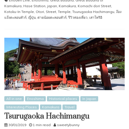
Enoden Line
,
Enoshima
,
Great Buddha
,
Great Buddha of
Kamakura
,
Hase Station
,
japan
,
Kamakura
,
Komachi dori Street
,
Kotoku-In Temple
,
Otori
,
Street
,
Temple
,
Tsurugaoka Hachimangu
,
ง๊อง
แง๊งตะลอนทัวร์
,
ญี่ปุ่น
,
ต่ายน้อยตะลอนทัวร์
,
รีวิวท่องเที่ยว
,
เสาโทริอิ
All in one
Enoshima
Historical places
In Japan
Interesting Places
Kamakura
Travel
Tsurugaoka Hachimangu
30/01/2019
1 min read
sweetybunny