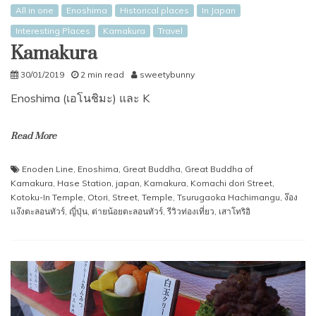
All in one
Enoshima
Historical places
In Japan
Interesting Places
Kamakura
Travel
Kamakura
30/01/2019
2 min read
sweetybunny
Enoshima (เอโนชิมะ) และ K
Read More
Enoden Line
,
Enoshima
,
Great Buddha
,
Great Buddha of
Kamakura
,
Hase Station
,
japan
,
Kamakura
,
Komachi dori Street
,
Kotoku-In Temple
,
Otori
,
Street
,
Temple
,
Tsurugaoka Hachimangu
,
ง๊อง
แง๊งตะลอนทัวร์
,
ญี่ปุ่น
,
ต่ายน้อยตะลอนทัวร์
,
รีวิวท่องเที่ยว
,
เสาโทริอิ