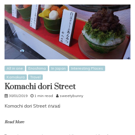
All in one
Enoshima
In Japan
Interesting Places
Kamakura
Travel
Komachi dori Street
30/01/2019
1 min read
sweetybunny
Komachi dori Street ถนนย่
Read More