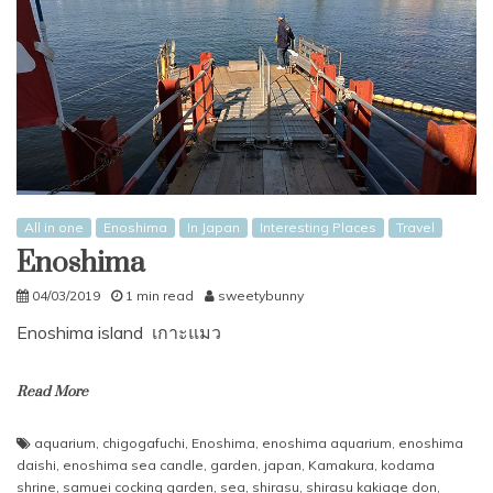
All in one
Enoshima
In Japan
Interesting Places
Travel
Enoshima
04/03/2019
1 min read
sweetybunny
Enoshima island เกาะแมว
Read More
aquarium
,
chigogafuchi
,
Enoshima
,
enoshima aquarium
,
enoshima
daishi
,
enoshima sea candle
,
garden
,
japan
,
Kamakura
,
kodama
shrine
,
samuei cocking garden
,
sea
,
shirasu
,
shirasu kakiage don
,