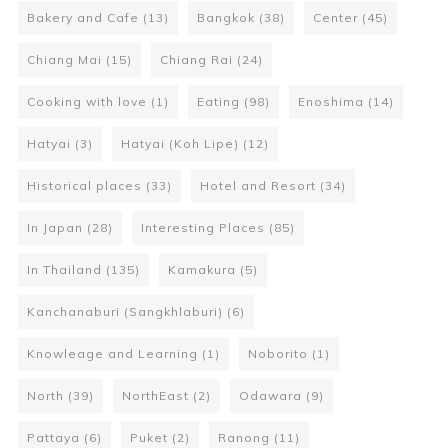
Bakery and Cafe
(13)
Bangkok
(38)
Center
(45)
Chiang Mai
(15)
Chiang Rai
(24)
Cooking with love
(1)
Eating
(98)
Enoshima
(14)
Hatyai
(3)
Hatyai (Koh Lipe)
(12)
Historical places
(33)
Hotel and Resort
(34)
In Japan
(28)
Interesting Places
(85)
In Thailand
(135)
Kamakura
(5)
Kanchanaburi (Sangkhlaburi)
(6)
Knowleage and Learning
(1)
Noborito
(1)
North
(39)
NorthEast
(2)
Odawara
(9)
Pattaya
(6)
Puket
(2)
Ranong
(11)