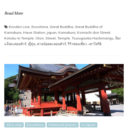
Read More
Enoden Line
,
Enoshima
,
Great Buddha
,
Great Buddha of
Kamakura
,
Hase Station
,
japan
,
Kamakura
,
Komachi dori Street
,
Kotoku-In Temple
,
Otori
,
Street
,
Temple
,
Tsurugaoka Hachimangu
,
ง๊อง
แง๊งตะลอนทัวร์
,
ญี่ปุ่น
,
ต่ายน้อยตะลอนทัวร์
,
รีวิวท่องเที่ยว
,
เสาโทริอิ
All in one
Enoshima
Historical places
In Japan