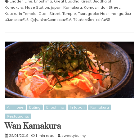
Enoden Line
,
Enoshima
,
Great Buddha
,
Great Buddha of
Kamakura
,
Hase Station
,
japan
,
Kamakura
,
Komachi dori Street
,
Kotoku-In Temple
,
Otori
,
Street
,
Temple
,
Tsurugaoka Hachimangu
,
ง๊อง
แง๊งตะลอนทัวร์
,
ญี่ปุ่น
,
ต่ายน้อยตะลอนทัวร์
,
รีวิวท่องเที่ยว
,
เสาโทริอิ
All in one
Eating
Enoshima
In Japan
Kamakura
Restaurants
Wan Kamakura
28/01/2019
1 min read
sweetybunny