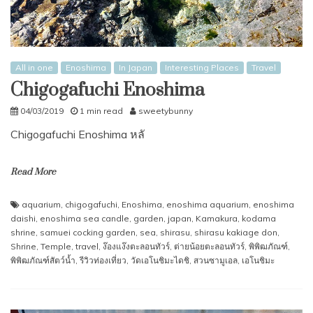
All in one
Enoshima
In Japan
Interesting Places
Travel
Chigogafuchi Enoshima
04/03/2019
1 min read
sweetybunny
Chigogafuchi Enoshima หลั
Read More
aquarium
,
chigogafuchi
,
Enoshima
,
enoshima aquarium
,
enoshima
daishi
,
enoshima sea candle
,
garden
,
japan
,
Kamakura
,
kodama
shrine
,
samuei cocking garden
,
sea
,
shirasu
,
shirasu kakiage don
,
Shrine
,
Temple
,
travel
,
ง๊องแง๊งตะลอนทัวร์
,
ต่ายน้อยตะลอนทัวร์
,
พิพิฒภัณฑ์
,
พิพิฒภัณฑ์สัตว์นํ้า
,
รีวิวท่องเที่ยว
,
วัดเอโนชิมะไดชิ
,
สวนซามูเอล
,
เอโนชิมะ