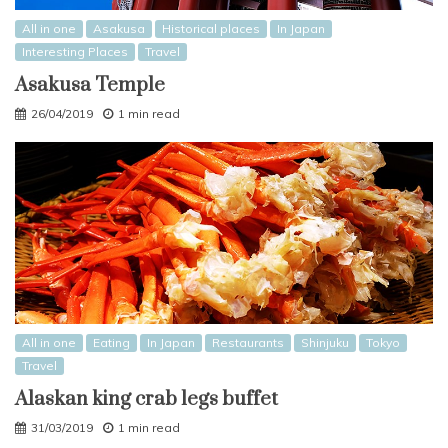
All in one
Asakusa
Historical places
In Japan
Interesting Places
Travel
Asakusa Temple
26/04/2019
1 min read
All in one
Eating
In Japan
Restaurants
Shinjuku
Tokyo
Travel
Alaskan king crab legs buffet
31/03/2019
1 min read