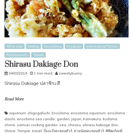
All in one
Eating
Enoshima
In Japan
Interesting Places
Restaurants
Travel
Shirasu Dakiage Don
04/03/2019
1 min read
sweetybunny
Shirasu Dakiage ปลาชิระสึ
Read More
aquarium
,
chigogafuchi
,
Enoshima
,
enoshima aquarium
,
enoshima
daishi
,
enoshima sea candle
,
garden
,
japan
,
Kamakura
,
kodama
shrine
,
samuei cocking garden
,
sea
,
shirasu
,
shirasu kakiage don
,
Shrine
,
Temple
,
travel
,
ง๊องแง๊งตะลอนทัวร์
,
ต่ายน้อยตะลอนทัวร์
,
พิพิฒภัณฑ์
,