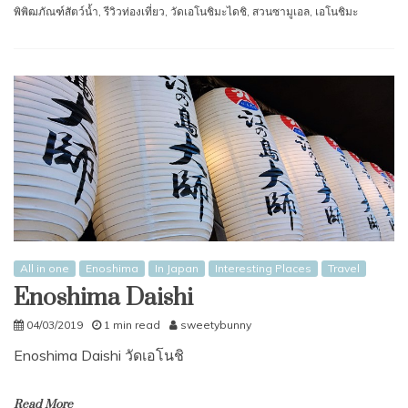
พิพิฒภัณฑ์สัตว์นํ้า
,
รีวิวท่องเที่ยว
,
วัดเอโนชิมะไดชิ
,
สวนซามูเอล
,
เอโนชิมะ
All in one
Enoshima
In Japan
Interesting Places
Travel
Enoshima Daishi
04/03/2019
1 min read
sweetybunny
Enoshima Daishi วัดเอโนชิ
Read More