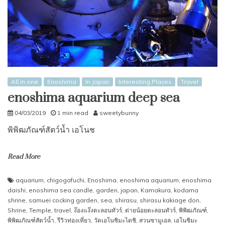
All in one
Enoshima
In Japan
Interesting Places
Travel
enoshima aquarium deep sea
04/03/2019
1 min read
sweetybunny
พิพิฒภัณฑ์สัตว์นํ้า เอโนช
Read More
aquarium
,
chigogafuchi
,
Enoshima
,
enoshima aquarium
,
enoshima
daishi
,
enoshima sea candle
,
garden
,
japan
,
Kamakura
,
kodama
shrine
,
samuei cocking garden
,
sea
,
shirasu
,
shirasu kakiage don
,
Shrine
,
Temple
,
travel
,
ง๊องแง๊งตะลอนทัวร์
,
ต่ายน้อยตะลอนทัวร์
,
พิพิฒภัณฑ์
,
พิพิฒภัณฑ์สัตว์นํ้า
,
รีวิวท่องเที่ยว
,
วัดเอโนชิมะไดชิ
,
สวนซามูเอล
,
เอโนชิมะ