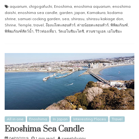
aquarium
,
chigogafuchi
,
Enoshima
,
enoshima aquarium
,
enoshima
daishi
,
enoshima sea candle
,
garden
,
japan
,
Kamakura
,
kodama
shrine
,
samuei cocking garden
,
sea
,
shirasu
,
shirasu kakiage don
,
Shrine
,
Temple
,
travel
,
ง๊องแง๊งตะลอนทัวร์
,
ต่ายน้อยตะลอนทัวร์
,
พิพิฒภัณฑ์
,
พิพิฒภัณฑ์สัตว์นํ้า
,
รีวิวท่องเที่ยว
,
วัดเอโนชิมะไดชิ
,
สวนซามูเอล
,
เอโนชิมะ
All in one
Enoshima
In Japan
Interesting Places
Travel
Enoshima Sea Candle
04/03/2019
1 min read
sweetybunny