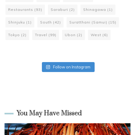
Restaurants
(93)
Saraburi
(2)
Shinagawa
(1)
Shinjuku
(1)
South
(42)
Suratthani (Samui)
(15)
Tokyo
(2)
Travel
(99)
Ubon
(2)
West
(6)
Follow on Instagram
You May Have Missed