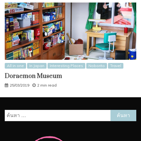
All in one
In Japan
Interesting Places
Noborito
Travel
Doraemon Museum
25/03/2019
2 min read
ค้นหา
สำหรับ: