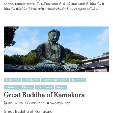
Shrine
,
Temple
,
travel
,
ง๊องแง๊งตะลอนทัวร์
,
ต่ายน้อยตะลอนทัวร์
,
พิพิฒภัณฑ์
,
พิพิฒภัณฑ์สัตว์นํ้า
,
รีวิวท่องเที่ยว
,
วัดเอโนชิมะไดชิ
,
สวนซามูเอล
,
เอโนชิมะ
All in one
Enoshima
Historical places
In Japan
Interesting Places
Kamakura
Travel
Great Buddha of Kamakura
30/01/2019
2 min read
sweetybunny
Great Buddha of Kamakura