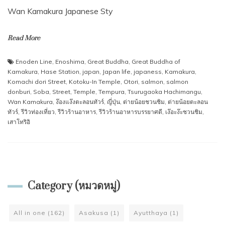
Wan Kamakura Japanese Sty
Read More
Enoden Line
,
Enoshima
,
Great Buddha
,
Great Buddha of
Kamakura
,
Hase Station
,
japan
,
Japan life
,
japaness
,
Kamakura
,
Komachi dori Street
,
Kotoku-In Temple
,
Otori
,
salmon
,
salmon
donburi
,
Soba
,
Street
,
Temple
,
Tempura
,
Tsurugaoka Hachimangu
,
Wan Kamakura
,
ง๊องแง๊งตะลอนทัวร์
,
ญี่ปุ่น
,
ต่ายน้อยชวนชิม
,
ต่ายน้อยตะลอน
ทัวร์
,
รีวิวท่องเที่ยว
,
รีวิวร้านอาหาร
,
รีวิวร้านอาหารบรรยาศดี
,
เง๊อะง๊ะชวนชิม
,
เสาโทริอิ
Category (หมวดหมู่)
All in one
(162)
Asakusa
(1)
Ayutthaya
(1)