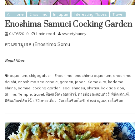
All in one
Enoshima
In Japan
Interesting Places
Travel
Enoshima Samuei Cocking Garden
04/03/2019
1 min read
sweetybunny
สวนซามูเอล (Enoshima Samu
Read More
aquarium
,
chigogafuchi
,
Enoshima
,
enoshima aquarium
,
enoshima
daishi
,
enoshima sea candle
,
garden
,
japan
,
Kamakura
,
kodama
shrine
,
samuei cocking garden
,
sea
,
shirasu
,
shirasu kakiage don
,
Shrine
,
Temple
,
travel
,
ง๊องแง๊งตะลอนทัวร์
,
ต่ายน้อยตะลอนทัวร์
,
พิพิฒภัณฑ์
,
พิพิฒภัณฑ์สัตว์นํ้า
,
รีวิวท่องเที่ยว
,
วัดเอโนชิมะไดชิ
,
สวนซามูเอล
,
เอโนชิมะ