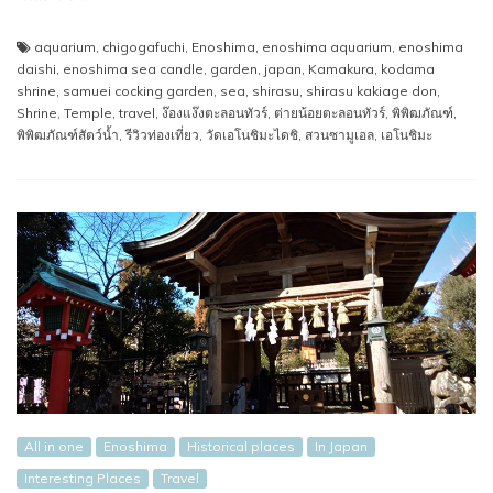
aquarium
,
chigogafuchi
,
Enoshima
,
enoshima aquarium
,
enoshima
daishi
,
enoshima sea candle
,
garden
,
japan
,
Kamakura
,
kodama
shrine
,
samuei cocking garden
,
sea
,
shirasu
,
shirasu kakiage don
,
Shrine
,
Temple
,
travel
,
ง๊องแง๊งตะลอนทัวร์
,
ต่ายน้อยตะลอนทัวร์
,
พิพิฒภัณฑ์
,
พิพิฒภัณฑ์สัตว์นํ้า
,
รีวิวท่องเที่ยว
,
วัดเอโนชิมะไดชิ
,
สวนซามูเอล
,
เอโนชิมะ
All in one
Enoshima
Historical places
In Japan
Interesting Places
Travel