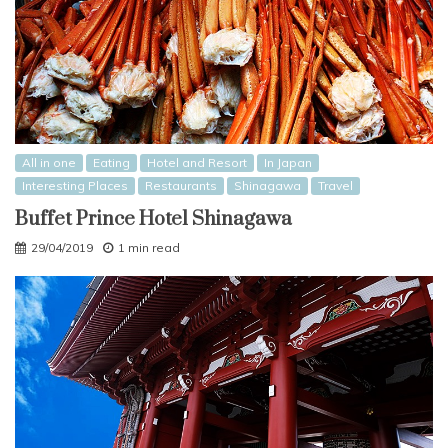
All in one
Eating
Hotel and Resort
In Japan
Interesting Places
Restaurants
Shinagawa
Travel
Buffet Prince Hotel Shinagawa
29/04/2019
1 min read