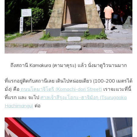
ถึงสถานี Kamakura (คามาคุระ) แล้ว นั่งมาดูวิวนานมาก
ที่แรกอยู่ติดกับสถานีเลย เดินไปหน่อยเดียว (100-200 เมตรได้
มั่ง) คือ
ถนนโคมาจิโดริ (Komachi-dori Street)
เราจะแวะที่นี้
ที่แรก และ จะไป
ศาลเจ้าสึรุงะโอกะ-ฮาจิมังกุ (Tsurugaoka
Hachimangu)
ต่อ