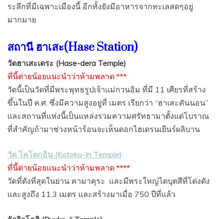
ระลึกที่มีเฉพาะเมืองนี้ อีกทั้งยังมีอาหารจากทะเลสดๆอยู่
มากมาย
สถานี ฮาเสะ(Hase Station)
วัดฮาเสะเดระ (Hase-dera Temple)
ที่นี้ต่ายน้อยแนะนำว่าห้ามพลาด ***
วัดนี้เป็นวัดที่มีพระพุทธรูปเจ้าแม่กวนอิม ที่มี 11 เศียรที่สร้าง
ขึ้นในปี ค.ศ. ซึ่งมีความสูงอยู่ที่ เมตร เรียกว่า “ฮาเสะคันนอน”
และสถานที่แห่งนี้เป็นแหล่งรวมความศรัทธามาตั้งแต่โบราณ
ที่สำคัญถ้ามาช่วงหน้าร้อนจะเห็นดอกไฮเดรนเยีนร์ผลิบาน
วัด โคโตกุอิน (Kotoku-In Temple)
ที่นี้ต่ายน้อยแนะนำว่าห้ามพลาด ****
วัดที่ดังที่สุดในย่าน คามาคุระ
และมีพระใหญ่ไดบุตสึที่โด่งดัง
และสูงถึง 11.3 เมตร และสร้างมาเมื่อ 750 ปีที่แล้ว