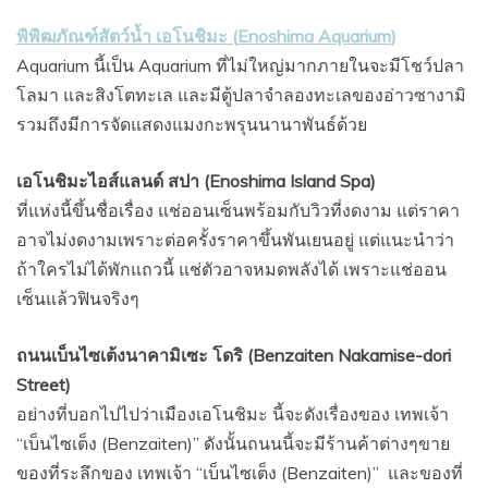
พิพิฒภัณฑ์สัตว์นํ้า เอโนชิมะ (
Enoshima Aquarium
)
Aquarium
นี้เป็น
Aquarium
ที่ไม่ใหญ่มากภายในจะมีโชว์ปลา
โลมา และสิงโตทะเล และมีตู้ปลาจำลองทะเลของอ่าวซางามิ
รวมถึงมีการจัดแสดงแมงกะพรุนนานาพันธ์ด้วย
เอโนชิมะไอส์แลนด์ สปา (
Enoshima Island Spa
)
ที่แห่งนี้ขึ้นชื่อเรื่อง แช่ออนเซ็นพร้อมกับวิวที่งดงาม แต่ราคา
อาจไม่งดงามเพราะต่อครั้งราคาขึ้นพันเยนอยู่ แต่แนะนำว่า
ถ้าใครไม่ได้พักแถวนี้ แช่ตัวอาจหมดพลังได้ เพราะแช่ออน
เซ็นแล้วฟินจริงๆ
ถนนเบ็นไซเต้งนาคามิเซะ โดริ (Benzaiten Nakamise-dori
Street)
อย่างที่บอกไปไปว่าเมืองเอโนชิมะ นี้จะดังเรื่องของ เทพเจ้า
“เบ็นไซเต็ง (Benzaiten)” ดังนั้นถนนนี้จะมีร้านค้าต่างๆขาย
ของที่ระลึกของ เทพเจ้า “เบ็นไซเต็ง (Benzaiten)”
และของที่