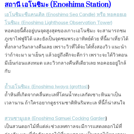
สถานี เอโนชิมะ (
Enoshima
Station)
เอโนชิมะซีแคนเดิล (
Enoshima Sea Candle
) หรือ หอคอยเอ
โนชิมะ (
Enoshima
Lighthouse Observation Tower)
หอคอยนี้ตั้งอยู่บนจุดสูงสุดของเกาะเอโนชิมะ จะสามารถชม
ภูเขาไฟฟูจิได้ และยังเป็นจุดชมพระอาทิตย์ด้วย ที่นี้มาเที่ยวได้
ทั้งกลางวันกลางคืนเลย เพราะวิวที่ได้จะได้ทั้งสองวิว แนะนำ
ว่าถ้าจะมา มาเย็นๆ แล้วอยู่ถึงดึกจะดีกว่า เพราะจะได้วิวตอน
มีเย็นก่อนแสงหมด และวิวกลางคืนทีเดียวเลย หอคอยอยู่ใกล้
กับ
ถํ้าเอโนชิมะ (
Enoshima Iwaya (grottos)
)
ถํ้าหินที่เกิดจากคลื่นทะเลที่โดนนํ้าทะเลกัดเซาะหินมาเป็น
เวลานาน ถ้าใครอยากดูธรรมชาติหินริมทะเล ที่นี้ก็น่าสนใจ
สวนซามูเอล (
Enoshima Samuei Cocking Garden
)
เป็นสวนดอกไม้ที่แต่ล่ะช่วงเทศกาลจะมีการแสดงดอกไม้ที่