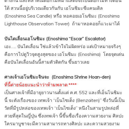
ต่างกัน และที่สำคัณดอกไม้ที่มาแสดงจะเป็นดอกไม้ทางตอน
ใต้ สวนนี้อยู่บริเวณเดียวกันกับ เอโนชิมะซีแคนเดิล
(
Enoshima Sea Candle
) หรือ หอคอยเอโนชิมะ (
Enoshima
Lighthouse Observation Tower)
ถ้ามาหอคอยก็แวะมาได้
บันไดเลื่อนเอโนชิมะ (
Enoshima “Escar” Escalator
)
เอะ….. บันไดเลื่อน ใช่แล้วเข้าใจไม่ผิดหร่อ แต่เป้าหมายจริงๆ
คือการไปดูวิวจุดสูงสุดของ เอโนชิมะ (
Enoshima
)
โดยจุดเด่น
คือบันไดเลื่อนอันนี้สามตัวติดกัน ขึ้นยาวเลย
ศาลเจ้าเอโนชิมะจินจะ
(
Enoshima Shrine Hoan-den
)
ที่นี้ต่ายน้อยแนะนำว่าห้ามพลาด ****
เป็นศาลเจ้าที่มีอายุยาวนานตั้งแต่ ค.ศ. 552 และที่เอ็นโนชิมะ
นี้ จะดังเรื่องของ เทพเจ้า “เบ็นไซเต็ง (Benzaiten)” ซึ่งวันนี้เป็น
วัดที่มีรูปหล่อของเทพเจ้า “เบ็นไซเต็ง” หนึงในสามรูปหล่อที่
สวยที่สุดในญี่ปุ่น ซึ่งเทพเจ้า นี้ขึ้นชื่อเรื่องความสวยงาม ศิลปะ
ใครมาบูชาจะมีความสามารถทางศิลปะ และความสวยงาม