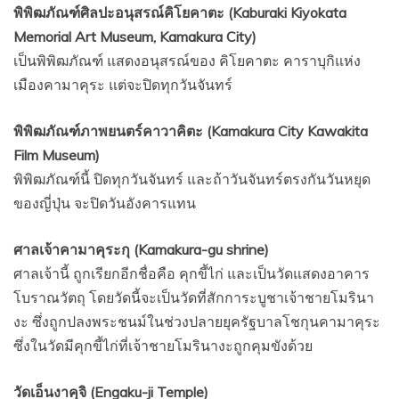
พิพิฒภัณฑ์ศิลปะอนุสรณ์คิโยคาตะ (Kaburaki Kiyokata
Memorial Art Museum, Kamakura City)
เป็นพิพิฒภัณฑ์ แสดงอนุสรณ์ของ คิโยคาตะ คาราบุกิแห่ง
เมืองคามาคุระ แต่จะปิดทุกวันจันทร์
พิพิฒภัณฑ์ภาพยนตร์คาวาคิตะ (Kamakura City Kawakita
Film Museum)
พิพิฒภัณฑ์นี้ ปิดทุกวันจันทร์ และถ้าวันจันทร์ตรงกันวันหยุด
ของญี่ปุ่น จะปิดวันอังคารแทน
ศาลเจ้าคามาคุระกุ (Kamakura-gu shrine)
ศาลเจ้านี้ ถูกเรียกอีกชื่อคือ คุกขี้ไก่ และเป็นวัดแสดงอาคาร
โบราณวัตถุ โดยวัดนี้จะเป็นวัดที่สักการะบูชาเจ้าชายโมรินา
งะ ซึ่งถูกปลงพระชนม์ในช่วงปลายยุครัฐบาลโชกุนคามาคุระ
ซึ่งในวัดมีคุกขี้ไก่ที่เจ้าชายโมรินางะถูกคุมขังด้วย
วัดเอ็นงาคุจิ (Engaku-ji Temple)