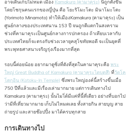
อาจเดินเก็บไม่หมด เมือง
Kamakura (คามาคุระ)
นี้ถูกตั้งขึ้น
โดยโชกุนคนแรกของญี่ปุ่น คือ โยะริโมะโตะ มินาโมะโตะ
(Yorimoto Minamoto) ทำให้เมืองKamakura (คามาคุระ) เป็น
ศูนย์กลางของประเทศนาน 153 ปี จนถูกตีแตกในสงคราม
ช่วงที่คามาคุระเป็นศูนย์กลางการปกครอง ถ้าเทียบเวลากับ
ประเทศไทยก็จะตรงกับช่วงเวลายุคสุโขทัยพอดี จะเป็นยุคที่
พระพุทธศาสนาเจริญรุ่งเรืองมากที่สุด
รอบนี้ต่อยน้อย อยากมาดูซิ่งที่ดังที่สุดในคามาคุระคือ
พระ
ใหญ่ Great Buddha of Kamakura (คามาคุระไดบุตสึ)
ที่
วัดโค
โตกุอิน (Kotoku-In Temple)
ซึ่งพระใหญ่องค์นี้สร้างขึ้นเมื่อ
750 ปีที่แล้วและมีเรื่องเล่ามากมาย แต่การเดินทางไป
Kamakura (คามาคุระ) นั้นไมไ่ด้มีแค่ที่นี้ที่เดียว อย่างที่บอกไป
ว่ามีที่เที่ยวมากมาย เก็บไม่ไหมดเลย ทั้งสายกิน สายบุญ สาย
ถ่ายรูป และสายช๊อปปิ้ง มาได้ครบทุกสาย
การเดินทางไป