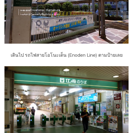
เดินไป รถไฟสายโอโนะเด็น (Enoden Line) ตามป้ายเลย