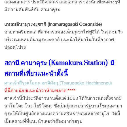
แสดงเอกสาร ประวัติศาสตร์ และเอกสารของนักเขียนต่างๆที่
มีความสัมพันธ์กับ คามาคุระ
แหลมอินามุระงะซากิ (Inamuragasaki Oceanside)
ชายหาดริมทะเล ที่สามารถมองเห็นภูเขาไฟฟูจิได้ ในจุดชมวิว
บริเวณแหลมอินามุระงะซากิ แนะนำให้มาในวันที่อากาศ
ปลอดโปร่ง
สถานี คามาคุระ (
Kamakura
Station)
มี
สถานที่เที่ยวแนะนำดั้งนี้
ศาลเจ้าสึรุงะโอกะ-ฮาจิมังกุ (Tsurugaoka Hachimangu)
ที่นี้ต่ายน้อยแนะนำว่าห้ามพลาด ****
ศาลเจ้านี้มีประวัติยาวนานตั้งแต่ 1063 ได้รับการแต่งตั้งจากมิ
นาโมโตะ โนะ โยริโตมะ ซึ่งเป็นผู้สถาปนารัฐบาลโชกุนคามา
คุระให้เป็นศูนย์กลางแห่งความศรัทธาของเหล่าซามูไร
วัดนี้
เป็นสถามที่ที่แนะนำเลยว่าต้องมาถ่ายรูป