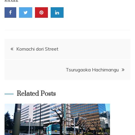
SHARE
แนะแนว
Komachi dori Street
เรื่อง
Tsurugaoka Hachimangu
Related Posts