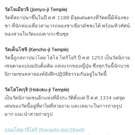
วัดโจเมียวจิ (Jomyo-ji Temple)
วัดที่สถาปนาขึ้นในปี ค.ศ. 1188 มีจุดเด่นตรงที่วัดดนี้มีห้องชง
ชา ที่นักท่องเที่ยวสามารถลองชาเขียวมัชชะได้ พร้อมทิวทัศน์
ของสวนในวัดแบบคาเระซันซุย
วัดเค็นโชจิ (Kencho-ji Temple)
วัดนี้ถูกสถาปนาโดย โฮโจ โทกิโยริ ปี ค.ศ. 1253 เป็นวัดนิกาย
เซนตามแบบฉบับดั้งเดิม แห่งแรกของญี่ปุ่น ซึ่งทุกวันนี้นักบวช
นิกายเซนหลายองค์ยังฝึกปฎิบัติธรรมกันอยู่ในวัดนี้
วัดโฮโคกุจิ (Hokoku-ji Temple)
เป็นวัดนิกายเซนอีกแห่งที่มีประวัติตั้งแต่ ปี ค.ศ. 1334 แต่จุด
เด่นของวัดนี้อยู่ที่ผ่าไผ่ที่สวยงาม และเหมาะในการถ่ายรูป
มาก แนะนำสายถ่ายรูป
ถนนโคมาจิโดริ (Komachi-dori Street)