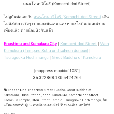
ถนนโคมาจิโดริ (Komachi-dori Street)
ไปดูกันต่อเลยกับ
ถนนโคมาจิโดริ (Komachi-dori Street)
เดิน
ไปนิสเดียวจริงๆ เราแวะเดินเล่น และหาอะไรกินก่อนเพราะ
เที่ยงแล้ว ต่ายน้อยหิวกันแล้ว
Enoshima and Kamakura City
|
Komachi-dori Street
|
Wan
Kamakura (Tempura Soba and salmon donburi)
|
Tsurugaoka Hachimangu
|
Great Buddha of Kamakura
[mappress mapid=”108″]
35.322868,139.5424264
Enoden Line
,
Enoshima
,
Great Buddha
,
Great Buddha of
Kamakura
,
Hase Station
,
japan
,
Kamakura
,
Komachi dori Street
,
Kotoku-In Temple
,
Otori
,
Street
,
Temple
,
Tsurugaoka Hachimangu
,
ง๊อง
แง๊งตะลอนทัวร์
,
ญี่ปุ่น
,
ต่ายน้อยตะลอนทัวร์
,
รีวิวท่องเที่ยว
,
เสาโทริอิ