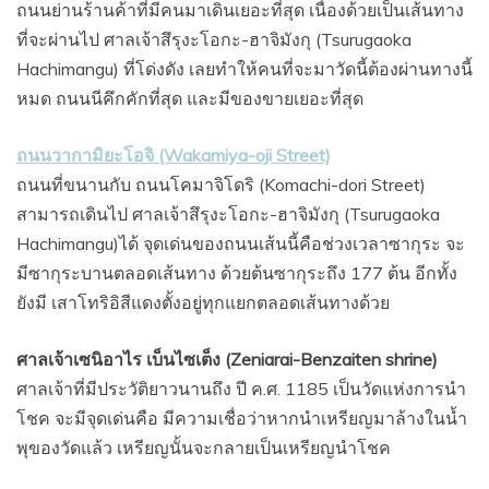
ถนนย่านร้านค้าที่มีคนมาเดินเยอะที่สุด เนื่องด้วยเป็นเส้นทาง
ที่จะผ่านไป ศาลเจ้าสึรุงะโอกะ-ฮาจิมังกุ (Tsurugaoka
Hachimangu) ที่โด่งดัง เลยทำให้คนที่จะมาวัดนี้ต้องผ่านทางนี้
หมด ถนนนีคึกคักที่สุด และมีของขายเยอะที่สุด
ถนนวากามิยะโอจิ (Wakamiya-oji Street)
ถนนที่ขนานกับ ถนนโคมาจิโดริ (Komachi-dori Street)
สามารถเดินไป ศาลเจ้าสึรุงะโอกะ-ฮาจิมังกุ (Tsurugaoka
Hachimangu)ได้ จุดเด่นของถนนเส้นนี้คือช่วงเวลาซากุระ จะ
มีซากุระบานตลอดเส้นทาง ด้วยต้นซากุระถึง 177 ต้น อีกทั้ง
ยังมี
เสาโทริอิสีแดงตั้งอยู่ทุกแยกตลอดเส้นทางด้วย
ศาลเจ้าเซนิอาไร เบ็นไซเต็ง (Zeniarai-Benzaiten shrine)
ศาลเจ้าที่มีประวัติยาวนานถึง ปี ค.ศ. 1185 เป็นวัดแห่งการนำ
โชค จะมีจุดเด่นคือ มีความเชื่อว่าหากนำเหรียญมาล้างในนํ้า
พุของวัดแล้ว เหรียญนั้นจะกลายเป็นเหรียญนำโชค