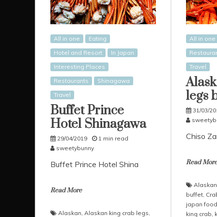
All in one
Eating
All in one
Hotel and Resort
In Japan
Restaura
Interesting Places
Travel
Alask
Restaurants
Shinagawa
legs 
Travel
Buffet Prince
31/03/20
Hotel Shinagawa
sweetyb
Chiso Za
29/04/2019
1 min read
sweetybunny
Read Mor
Buffet Prince Hotel Shina
Alaskan
Read More
buffet
,
Cra
japan foo
Alaskan
,
Alaskan king crab legs
,
king crab
,