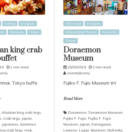
Eating
In Japan
All in one
In Japan
nts
Shinjuku
Tokyo
Interesting Places
Noborito
Travel
an king crab
Doraemon
buffet
Museum
19
1 min read
25/03/2019
2 min read
unny
sweetybunny
nmai, Tokyo buffe
Fujiko F. Fujio Museum หร
e
Read More
,
Alaskan king crab legs
,
Doraemon
,
Doraemon Museum
,
b
,
Crab legs
,
japan
,
Fujiko F. Fujio
,
Fujiko F. Fujio
d
,
japaness
,
kanimiso
,
Museum
,
japan
,
Kanagawa
,
king crab legs
,
moji
,
Lawson
,
Loppi
,
Museum
,
Noborito
,