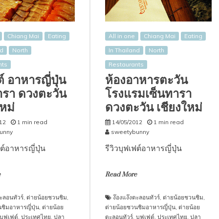
Chiang Mai
Eating
All in one
Chiang Mai
Eating
nd
North
In Thailand
North
nts
Restaurants
ต์ อาหารญี่ปุ่น
ห้องอาหารตะวัน
ารา ดวงตะวัน
โรงแรมเซ็นทารา
หม่
ดวงตะวัน เชียงใหม่
12
1 min read
14/05/2012
1 min read
unny
sweetybunny
ฟต์อาหารญี่ปุ่น
รีวิวบุฟเฟต์อาหารญี่ปุ่น
e
Read More
ะลอนทัวร์
,
ต่ายน้อยชวนชิม
,
ง๊องแง๊งตะลอนทัวร์
,
ต่ายน้อยชวนชิม
,
ชิมอาหารญี่ปุ่น
,
ต่ายน้อย
ต่ายน้อยชวนชิมอาหารญี่ปุ่น
,
ต่ายน้อย
บุฟเฟต์
,
ประเทศไทย
,
ปลา
ตะลอนทัวร์
,
บุฟเฟต์
,
ประเทศไทย
,
ปลา