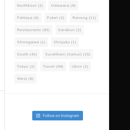
NorthEast
(2)
Odawara
(9)
Pattaya
(6)
Puket
(2)
Ranong
(11)
Restaurants
(93)
Saraburi
(2)
Shinagawa
(1)
Shinjuku
(1)
South
(42)
Suratthani (Samui)
(15)
Tokyo
(2)
Travel
(99)
Ubon
(2)
West
(6)
Follow on Instagram