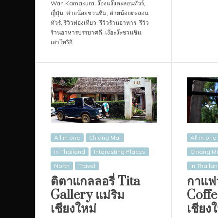
Wan Kamakura
,
ง๊องแง๊งตะลอนทัวร์
,
ญี่ปุ่น
,
ต่ายน้อยชวนชิม
,
ต่ายน้อยตะลอน
ทัวร์
,
รีวิวท่องเที่ยว
,
รีวิวร้านอาหาร
,
รีวิว
ร้านอาหารบรรยาศดี
,
เง๊อะง๊ะชวนชิม
,
เสาโทริอิ
All in one
Chiang Mai
All in one
In Thailand
Interesting Places
Chiang M
North
Travel
In Thaila
ติตาแกลลอรี่ Tita
กาแฟ
Gallery แม่ริม
Coffe
เชียงใหม่
เชียงใ