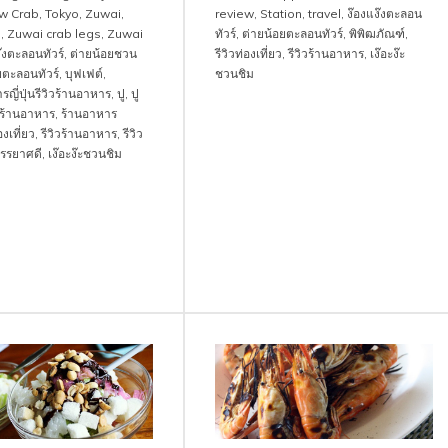
w Crab
,
Tokyo
,
Zuwai
,
review
,
Station
,
travel
,
ง๊องแง๊งตะลอน
b
,
Zuwai crab legs
,
Zuwai
ทัวร์
,
ต่ายน้อยตะลอนทัวร์
,
พิพิฒภัณฑ์
,
๊งตะลอนทัวร์
,
ต่ายน้อยชวน
รีวิวท่องเที่ยว
,
รีวิวร้านอาหาร
,
เง๊อะง๊ะ
ยตะลอนทัวร์
,
บุฟเฟต์
,
ชวนชิม
ญี่ปุ่นรีวิวร้านอาหาร
,
ปู
,
ปู
ร้านอาหาร
,
ร้านอาหาร
องเที่ยว
,
รีวิวร้านอาหาร
,
รีวิว
รรยาศดี
,
เง๊อะง๊ะชวนชิม