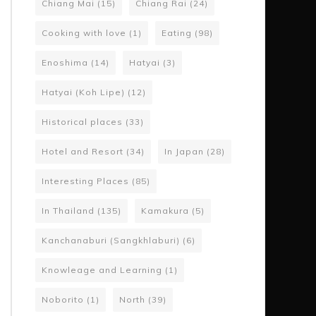
Chiang Mai
(15)
Chiang Rai
(24)
Cooking with love
(1)
Eating
(98)
Enoshima
(14)
Hatyai
(3)
Hatyai (Koh Lipe)
(12)
Historical places
(33)
Hotel and Resort
(34)
In Japan
(28)
Interesting Places
(85)
In Thailand
(135)
Kamakura
(5)
Kanchanaburi (Sangkhlaburi)
(6)
Knowleage and Learning
(1)
Noborito
(1)
North
(39)