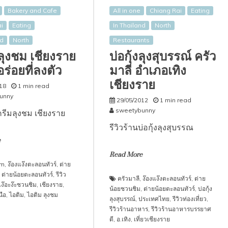
All in one
Chiang Rai
Eating
Bakery and Cafe
In Thailand
North
i
Eating
Restaurants
nd
North
บ่อกุ้งลุงสุบรรณ์ ครัว
ลุงชม เชียงราย
มาลี อำเภอเทิง
ร่อยที่ลงตัว
เชียงราย
18
1 min read
unny
29/05/2012
1 min read
sweetybunny
รีมลุงชม เชียงราย
รีวิวร้านบ่อกุ้งลุงสุบรรณ
e
Read More
am
,
ง๊องแง๊งตะลอนทัวร์
,
ต่าย
,
ต่ายน้อยตะลอนทัวร์
,
รีวิว
ครัวมาลี
,
ง๊องแง๊งตะลอนทัวร์
,
ต่าย
เง๊อะง๊ะชวนชิม
,
เชียงราย
,
น้อยชวนชิม
,
ต่ายน้อยตะลอนทัวร์
,
บ่อกุ้ง
นือ
,
ไอติม
,
ไอติม ลุงชม
ลุงสุบรรณ์
,
ประเทศไทย
,
รีวิวท่องเที่ยว
,
รีวิวร้านอาหาร
,
รีวิวร้านอาหารบรรยาศ
ดี
,
อ.เทิง
,
เที่ยวเชียงราย