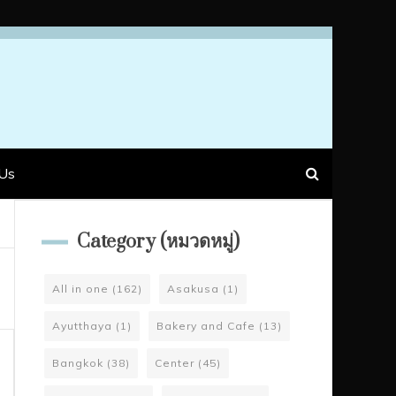
Us
Category (หมวดหมู่)
All in one
(162)
Asakusa
(1)
Ayutthaya
(1)
Bakery and Cafe
(13)
Bangkok
(38)
Center
(45)