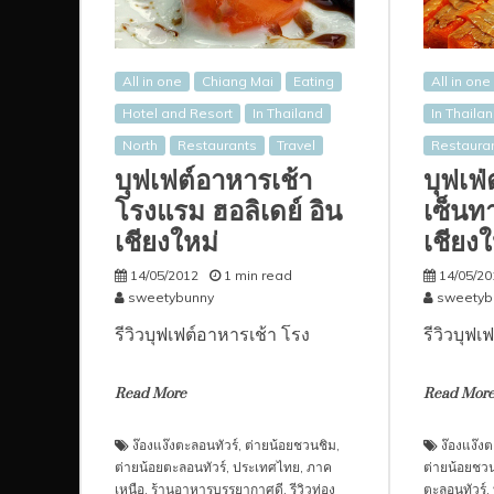
All in one
Chiang Mai
Eating
All in one
Hotel and Resort
In Thailand
In Thaila
North
Restaurants
Travel
Restaura
บุฟเฟต์อาหารเช้า
บุฟเฟ่
โรงแรม ฮอลิเดย์ อิน
เซ็นท
เชียงใหม่
เชียงใ
14/05/2012
1 min read
14/05/20
sweetybunny
sweetyb
รีวิวบุฟเฟต์อาหารเช้า โรง
รีวิวบุฟเ
Read More
Read Mor
ง๊องแง๊งตะลอนทัวร์
,
ต่ายน้อยชวนชิม
,
ง๊องแง๊งต
ต่ายน้อยตะลอนทัวร์
,
ประเทศไทย
,
ภาค
ต่ายน้อยชวน
เหนือ
,
ร้านอาหารบรรยากาศดี
,
รีวิวท่อง
ตะลอนทัวร์
,