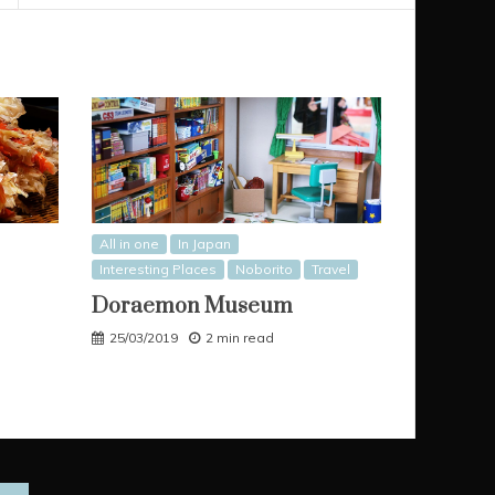
All in one
In Japan
Interesting Places
Noborito
Travel
Doraemon Museum
25/03/2019
2 min read