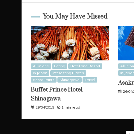
You May Have Missed
All in one
Eating
Hotel and Resort
All in o
In Japan
Interesting Places
In Japa
Restaurants
Shinagawa
Travel
Asak
Buffet Prince Hotel
26/04
Shinagawa
29/04/2019
1 min read