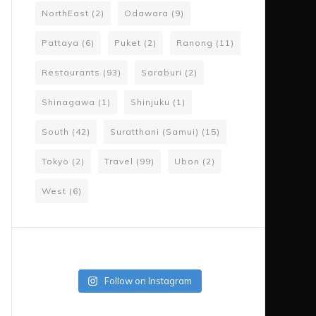
NorthEast
(2)
Odawara
(9)
Pattaya
(6)
Puket
(2)
Ranong
(11)
Restaurants
(93)
Saraburi
(2)
Shinagawa
(1)
Shinjuku
(1)
South
(42)
Suratthani (Samui)
(15)
Tokyo
(2)
Travel
(99)
Ubon
(2)
West
(6)
Follow on Instagram