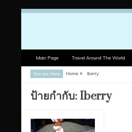
Skip
to
content
Main Page
Travel Around The World
Home
Iberry
You are Here
ป้ายกำกับ:
Iberry