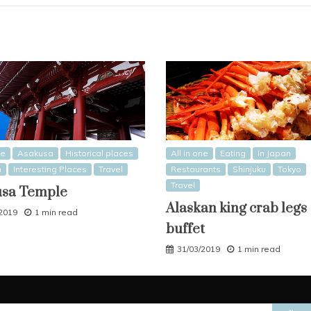
ne
Asakusa
Historical places
All in one
Eating
In Japan
n
Interesting Places
Travel
Restaurants
Shinjuku
Tokyo
Travel
usa Temple
Alaskan king crab legs
/2019
1 min read
buffet
31/03/2019
1 min read