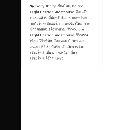
Iberry
,
Iberry เชียงใหม่่
,
Kalare
Night Bazaar Guesthouse
,
ง๊องแง๊ง
ตะลอนทัวร์
,
ที่พักหลักร้อย
,
ประเทศไทย
,
รถทัวร์นครชัยแอร์
,
รถแดงเชียงใหม่
,
ร้าน
ข้าวซอยเสมอใจฟ้าฮาม
,
รีวิวKalare
Night Bazaar Guesthouse
,
รีวิวท่อง
เที่ยว
,
รีวิวที่พัก
,
วัดพระสงฆ์
,
วัดหลวง
,
อนุเสาวรีย์ 3 กษัตริย์
,
เง๊อะง๊ะชวนชิม
,
เชียงใหม่
,
เที่ยวภาคเหนือ
,
เที่ยว
เชียงใหม่
,
โจ๊กสมเพชร