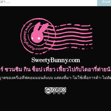
หา
รับ:
SweetyBunny.com
์ ชวนชิม กิน ช็อป เที่ยว เฟี้ยวไปกับไดอารี่ต่า
ญาตของครีเอทีฟคอมมอนส์แบบ แสดงที่มา-ไม่ใช้เพื่อการค้า-ไม่ด