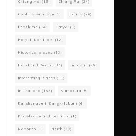
Chiang Mai
(15)
Chiang Rai
(24)
Cooking with love
(1)
Eating
(98)
Enoshima
(14)
Hatyai
(3)
Hatyai (Koh Lipe)
(12)
Historical places
(33)
Hotel and Resort
(34)
In Japan
(28)
Interesting Places
(85)
In Thailand
(135)
Kamakura
(5)
Kanchanaburi (Sangkhlaburi)
(6)
Knowleage and Learning
(1)
Noborito
(1)
North
(39)