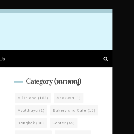
Us
Category (หมวดหมู่)
All in one
(162)
Asakusa
(1)
Ayutthaya
(1)
Bakery and Cafe
(13)
Bangkok
(38)
Center
(45)