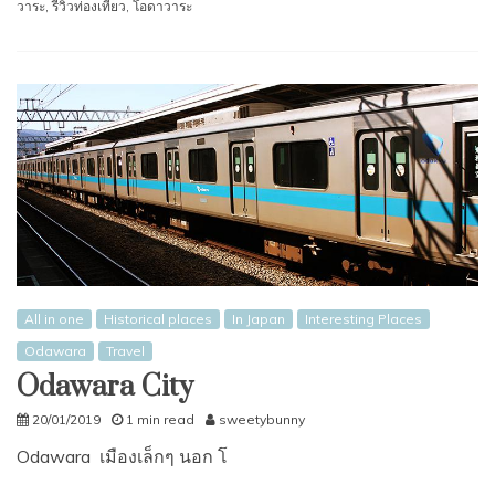
วาระ
,
รีวิวท่องเที่ยว
,
โอดาวาระ
All in one
Historical places
In Japan
Interesting Places
Odawara
Travel
Odawara City
20/01/2019
1 min read
sweetybunny
Odawara เมืองเล็กๆ นอก โ