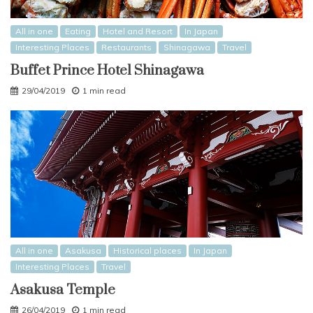
All in one
Eating
Hotel and Resort
In Japan
Interesting Places
Restaurants
Shinagawa
Travel
Buffet Prince Hotel Shinagawa
29/04/2019
1 min read
All in one
Asakusa
Historical places
In Japan
Interesting Places
Travel
Asakusa Temple
26/04/2019
1 min read