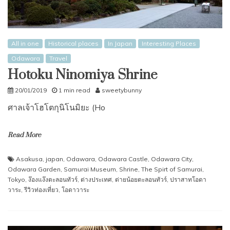
All in one
Historical places
In Japan
Interesting Places
Odawara
Travel
Hotoku Ninomiya Shrine
20/01/2019
1 min read
sweetybunny
ศาลเจ้าโฮโตกุนิโนมิยะ (Ho
Read More
Asakusa
,
japan
,
Odawara
,
Odawara Castle
,
Odawara City
,
Odawara Garden
,
Samurai Museum
,
Shrine
,
The Spirt of Samurai
,
Tokyo
,
ง๊องแง๊งตะลอนทัวร์
,
ต่างประเทศ
,
ต่ายน้อยตะลอนทัวร์
,
ปราสาทโอดา
วาระ
,
รีวิวท่องเที่ยว
,
โอดาวาระ