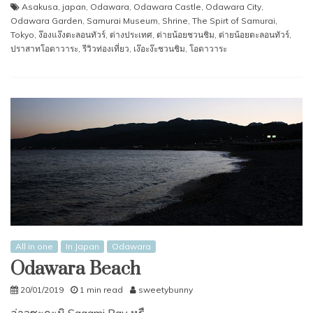
Asakusa
,
japan
,
Odawara
,
Odawara Castle
,
Odawara City
,
Odawara Garden
,
Samurai Museum
,
Shrine
,
The Spirt of Samurai
,
Tokyo
,
ง๊องแง๊งตะลอนทัวร์
,
ต่างประเทศ
,
ต่ายน้อยชวนชิม
,
ต่ายน้อยตะลอนทัวร์
,
ปราสาทโอดาวาระ
,
รีวิวท่องเที่ยว
,
เง๊อะง๊ะชวนชิม
,
โอดาวาระ
All in one
In Japan
Odawara
Odawara Beach
20/01/2019
1 min read
sweetybunny
อ่าวซะกะมิ Sagami Bay หรื