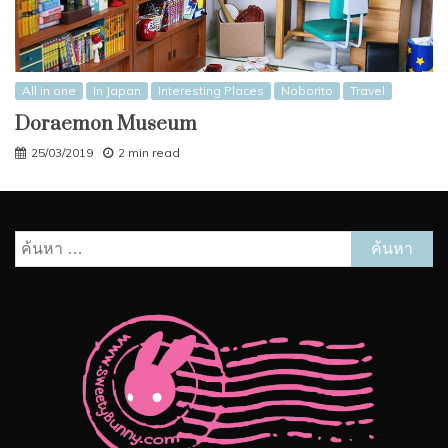
All in one
In Japan
Interesting Places
Noborito
Travel
Doraemon Museum
25/03/2019
2 min read
ค้นหา
สำหรับ: