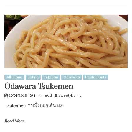
All in one
Eating
In Japan
Odawara
Restaurants
Odawara Tsukemen
20/01/2019
1 min read
sweetybunny
Tsukemen ราเม็งแยกเส้น แย
Read More