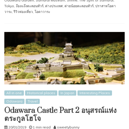
Odawara Garden
,
Samurai Museum
,
Shrine
,
The Spirt of Samurai
,
Tokyo
,
ง๊องแง๊งตะลอนทัวร์
,
ต่างประเทศ
,
ต่ายน้อยตะลอนทัวร์
,
ปราสาทโอดา
วาระ
,
รีวิวท่องเที่ยว
,
โอดาวาระ
All in one
Historical places
In Japan
Interesting Places
Odawara
Travel
Odawara Castle Part 2 อนุสรณ์แห่ง
ตระกูลโฮโจ
20/01/2019
1 min read
sweetybunny