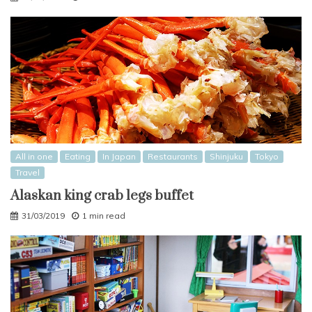
All in one
Eating
In Japan
Restaurants
Shinjuku
Tokyo
Travel
Alaskan king crab legs buffet
31/03/2019
1 min read