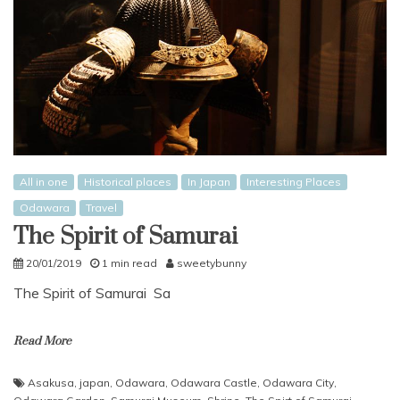
All in one
Historical places
In Japan
Interesting Places
Odawara
Travel
The Spirit of Samurai
20/01/2019
1 min read
sweetybunny
The Spirit of Samurai Sa
Read More
Asakusa
,
japan
,
Odawara
,
Odawara Castle
,
Odawara City
,