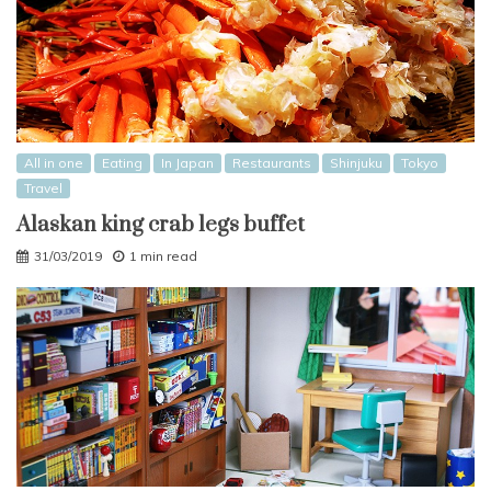
All in one
Eating
In Japan
Restaurants
Shinjuku
Tokyo
Travel
Alaskan king crab legs buffet
31/03/2019
1 min read