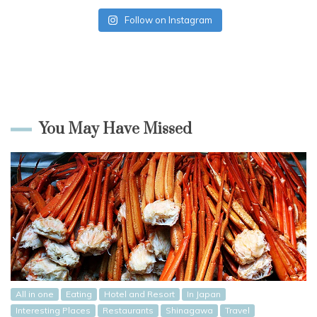
Follow on Instagram
You May Have Missed
All in one
Eating
Hotel and Resort
In Japan
Interesting Places
Restaurants
Shinagawa
Travel