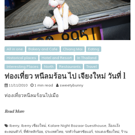
All in one
Bakery and Cafe
Chiang Mai
Eating
Historical places
Hotel and Resort
In Thailand
Interesting Places
North
Restaurants
Travel
ท่องเที่ยว หนีลมร้อน ไป เจียงใหม่ วันที่ 1
11/11/2010
1 min read
sweetybunny
ท่องเที่ยวหนีลมร้อนไปเมือ
Read More
Iberry
,
Iberry เชียงใหม่่
,
Kalare Night Bazaar Guesthouse
,
ง๊องแง๊ง
ตะลอนทัวร์
,
ที่พักหลักร้อย
,
ประเทศไทย
,
รถทัวร์นครชัยแอร์
,
รถแดงเชียงใหม่
,
ร้าน