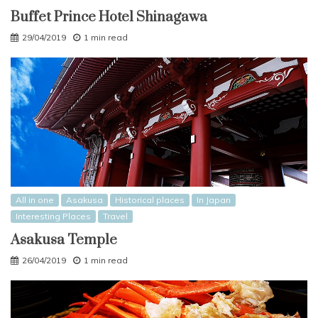
Buffet Prince Hotel Shinagawa
29/04/2019
1 min read
All in one
Asakusa
Historical places
In Japan
Interesting Places
Travel
Asakusa Temple
26/04/2019
1 min read