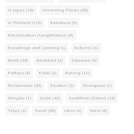
In Japan
(28)
Interesting Places
(85)
In Thailand
(135)
Kamakura
(5)
Kanchanaburi (Sangkhlaburi)
(6)
Knowleage and Learning
(1)
Noborito
(1)
North
(39)
NorthEast
(2)
Odawara
(9)
Pattaya
(6)
Puket
(2)
Ranong
(11)
Restaurants
(93)
Saraburi
(2)
Shinagawa
(1)
Shinjuku
(1)
South
(42)
Suratthani (Samui)
(15)
Tokyo
(2)
Travel
(99)
Ubon
(2)
West
(6)