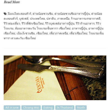
Read More
ง๊องแง๊งตะลอนทัวร์
,
ต่ายน้อยชวนชิม
,
ต่ายน้อยชวนชิมอาหารญี่ปุ่น
,
ต่ายน้อย
ตะลอนทัวร์
,
บุฟเฟต์
,
ประเทศไทย
,
ปลาดิบ
,
ภาคเหนือ
,
ร้านอาหารบรรยากาศดี
,
รีวิวท่องเที่ยว
,
รีวิวที่พักเชียงใหม่
,
รีวิวบุฟเฟต์อาหารญี่ปุ่น
,
รีวิวร้านอาหาร
,
รีวิว
โรงแรม
,
ห้องอาหารตะวัน โรงแรมเซ็นทารา เชียงใหม่
,
อาหารญี่ปุ่น
,
อาหารญี่ปุ่น
เชียงใหม่
,
เง๊อะง๊ะชวนชิม
,
เชียงใหม่
,
เที่ยวภาคเหนือ
,
เที่ยวเชียงใหม่
,
โรงแรมเซ็น
ทารา ดวงตะวัน เชียงใหม่
All in one
Chiang Mai
Eating
In Thailand
North