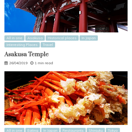
All in one
Asakusa
Historical places
In Japan
Interesting Places
Travel
Asakusa Temple
26/04/2019
1 min read
All in one
Eating
In Japan
Restaurants
Shinjuku
Tokyo