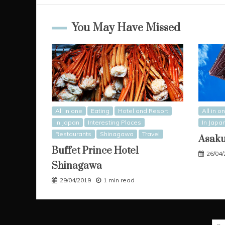
You May Have Missed
All in one
Eating
Hotel and Resort
All in o
In Japan
Interesting Places
In Japa
Restaurants
Shinagawa
Travel
Asak
Buffet Prince Hotel
26/04
Shinagawa
29/04/2019
1 min read