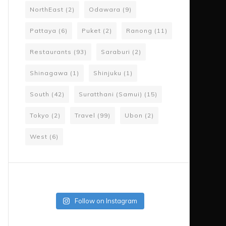
NorthEast
(2)
Odawara
(9)
Pattaya
(6)
Puket
(2)
Ranong
(11)
Restaurants
(93)
Saraburi
(2)
Shinagawa
(1)
Shinjuku
(1)
South
(42)
Suratthani (Samui)
(15)
Tokyo
(2)
Travel
(99)
Ubon
(2)
West
(6)
Follow on Instagram