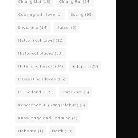
Chiang Mai
(15)
Chiang Rai
(24)
Cooking with love
(1)
Eating
(98)
Enoshima
(14)
Hatyai
(3)
Hatyai (Koh Lipe)
(12)
Historical places
(33)
Hotel and Resort
(34)
In Japan
(28)
Interesting Places
(85)
In Thailand
(135)
Kamakura
(5)
Kanchanaburi (Sangkhlaburi)
(6)
Knowleage and Learning
(1)
Noborito
(1)
North
(39)