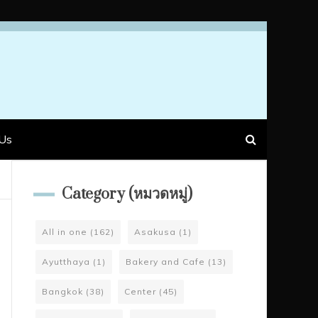
Us
Category (หมวดหมู่)
All in one
(162)
Asakusa
(1)
Ayutthaya
(1)
Bakery and Cafe
(13)
Bangkok
(38)
Center
(45)