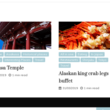
ne
Asakusa
Historical places
All in one
Eating
In Japan
n
Interesting Places
Travel
Restaurants
Shinjuku
Tokyo
Travel
usa Temple
Alaskan king crab legs
/2019
1 min read
buffet
31/03/2019
1 min read