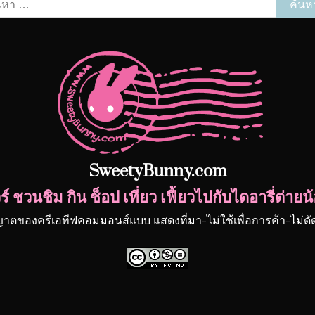
หา
รับ:
SweetyBunny.com
์ ชวนชิม กิน ช็อป เที่ยว เฟี้ยวไปกับไดอารี่ต่า
ญาตของครีเอทีฟคอมมอนส์แบบ แสดงที่มา-ไม่ใช้เพื่อการค้า-ไม่ด