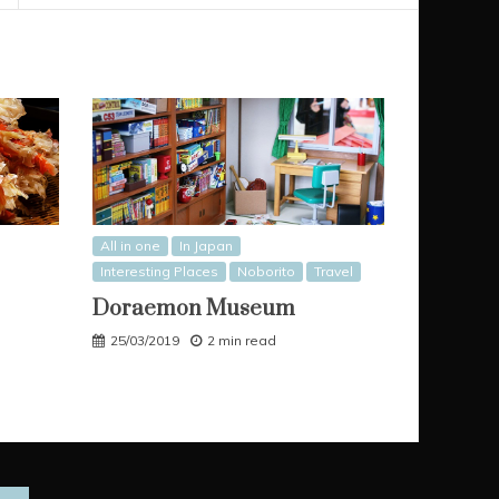
All in one
In Japan
Interesting Places
Noborito
Travel
Doraemon Museum
25/03/2019
2 min read