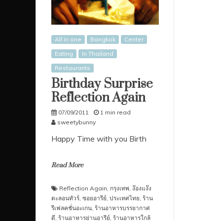
All in one
Bangkok
Center
Eating
In Thailand
Restaurants
Birthday Surprise
Reflection Again
07/09/2011
1 min read
sweetybunny
Happy Time with you Birth
Read More
Reflection Again
,
กรุงเทพ
,
ง๊องแง๊ง
ตะลอนทัวร์
,
ซอยอารีย์
,
ประเทศไทย
,
ร้าน
รีเฟลคชั่นอะเกน
,
ร้านอาหารบรรยากาศ
ดี
,
ร้านอาหารย่านอารีย์
,
ร้านอาหารใกล้