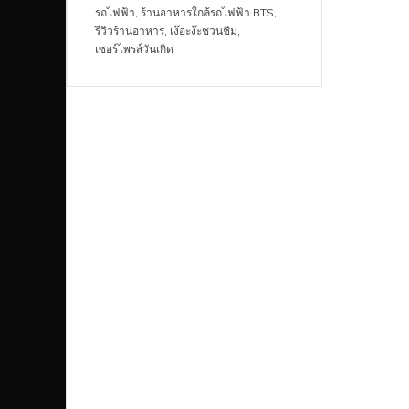
รถไฟฟ้า
,
ร้านอาหารใกล้รถไฟฟ้า BTS
,
รีวิวร้านอาหาร
,
เง๊อะง๊ะชวนชิม
,
เซอร์ไพรส์วันเกิด