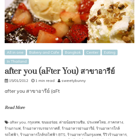
All in one
Bakery and Cafe
Bangkok
Center
Eating
In Thailand
after you (aFter You) สาขาอารีย์
15/01/2012
1 min read
sweetybunny
after you สาขาอารีย์ (aFt
Read More
after you
,
กรุงเทพ
,
ขนมอร่อย
,
ต่ายน้อยชวนชิม
,
ประเทศไทย
,
ภาคกลาง
,
ร้านกาแฟ
,
ร้านอาหารบรรยากาศดี
,
ร้านอาหารย่านอารีย์
,
ร้านอาหารใกล้
รถไฟฟ้า
,
ร้านอาหารใกล้รถไฟฟ้า BTS
,
ร้านอาหารในกรุงเทพ
,
รีวิวร้านอาหาร
,