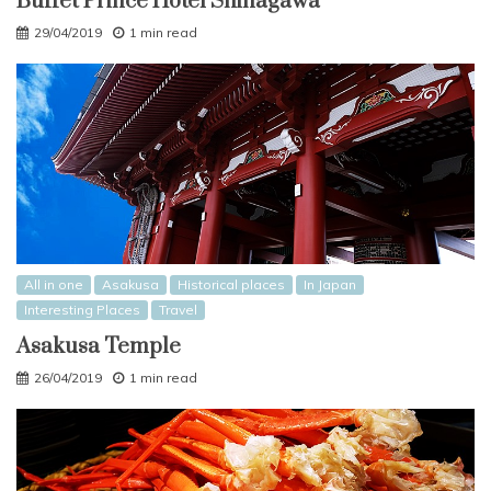
Buffet Prince Hotel Shinagawa
29/04/2019
1 min read
All in one
Asakusa
Historical places
In Japan
Interesting Places
Travel
Asakusa Temple
26/04/2019
1 min read