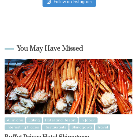
Follow on Instagram
You May Have Missed
All in one
Eating
Hotel and Resort
In Japan
Interesting Places
Restaurants
Shinagawa
Travel