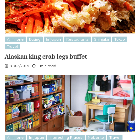
All in one
Eating
In Japan
Restaurants
Shinjuku
Tokyo
Travel
Alaskan king crab legs buffet
31/03/2019
1 min read
All in one
In Japan
Interesting Places
Noborito
Travel