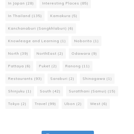
In Japan
(28)
Interesting Places
(85)
In Thailand
(135)
Kamakura
(5)
Kanchanaburi (Sangkhlaburi)
(6)
Knowleage and Learning
(1)
Noborito
(1)
North
(39)
NorthEast
(2)
Odawara
(9)
Pattaya
(6)
Puket
(2)
Ranong
(11)
Restaurants
(93)
Saraburi
(2)
Shinagawa
(1)
Shinjuku
(1)
South
(42)
Suratthani (Samui)
(15)
Tokyo
(2)
Travel
(99)
Ubon
(2)
West
(6)