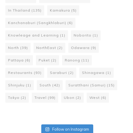
In Thailand
(135)
Kamakura
(5)
Kanchanaburi (Sangkhlaburi)
(6)
Knowleage and Learning
(1)
Noborito
(1)
North
(39)
NorthEast
(2)
Odawara
(9)
Pattaya
(6)
Puket
(2)
Ranong
(11)
Restaurants
(93)
Saraburi
(2)
Shinagawa
(1)
Shinjuku
(1)
South
(42)
Suratthani (Samui)
(15)
Tokyo
(2)
Travel
(99)
Ubon
(2)
West
(6)
Follow on Instagram