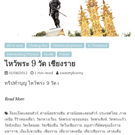
All in one
Chiang Rai
Historical places
In Thailand
Interesting Places
North
Travel
ไหว้พระ 9 วัด เชียงราย
01/06/2012
1 min read
sweetybunny
ทริปทำบุญ ไหว้พระ 9 วัด เ
Read More
ง๊องแง๊งตะลอนทัวร์
,
ต่ายน้อยชวนชิม
,
ต่ายน้อยตะลอนทัวร์
,
ประเทศไทย
,
ภาค
เหนือ
,
รีวิวท่องเที่ยว
,
วัดกลางเวียง
,
วัดพระธาตุจอมทอง
,
วัดพระสิงห์
,
วัดพระแก้ว
,
วัดมิ่งเมือง
,
วัดเจ็ดยอด
,
วัดเชียงยืน
,
วัดในเชียงราย
,
อนุเสาวรีย์พ่อขุนเม็งราย
มหาราช
,
เง๊อะง๊ะชวนชิม
,
เชียงราย
,
เที่ยวภาคเหนือ
,
เที่ยวเชียงราย
,
เสาสะดือ