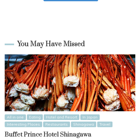
You May Have Missed
All in one
Eating
Hotel and Resort
In Japan
Interesting Places
Restaurants
Shinagawa
Travel
Buffet Prince Hotel Shinagawa