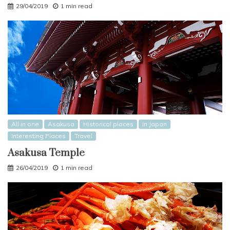
29/04/2019
1 min read
All in one
Asakusa
Historical places
In Japan
Interesting Places
Travel
Asakusa Temple
26/04/2019
1 min read