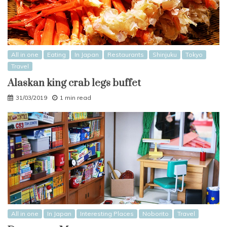
All in one
Eating
In Japan
Restaurants
Shinjuku
Tokyo
Travel
Alaskan king crab legs buffet
31/03/2019
1 min read
All in one
In Japan
Interesting Places
Noborito
Travel