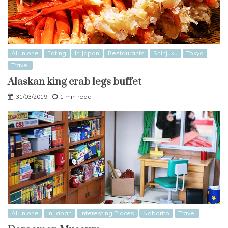
All in one
Eating
In Japan
Restaurants
Shinjuku
Tokyo
Travel
Alaskan king crab legs buffet
31/03/2019
1 min read
All in one
In Japan
Interesting Places
Noborito
Travel