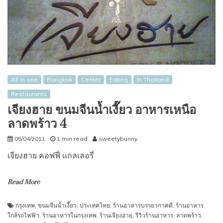
All in one
Bangkok
Center
Eating
In Thailand
Restaurants
เจียงฮาย ขนมจีนน้ำเงี๊ยว อาหารเหนือ
ลาดพร้าว 4
05/04/2011
1 min read
sweetybunny
เจียงฮาย คอฟฟี่ แกลเลอรี่
Read More
กรุงเทพ
,
ขนมจีนน้ำเงี๊ยว
,
ประเทศไทย
,
ร้านอาหารบรรยากาศดี
,
ร้านอาหาร
ใกล้รถไฟฟ้า
,
ร้านอาหารในกรุงเทพ
,
ร้านเจียงฮาย
,
รีวิวร้านอาหาร
,
ลาดพร้าว
,