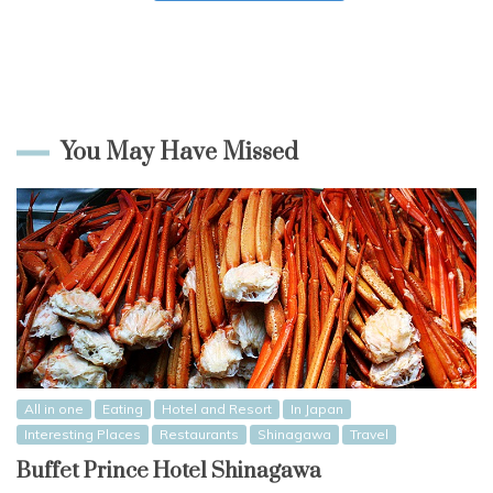
You May Have Missed
All in one
Eating
Hotel and Resort
In Japan
Interesting Places
Restaurants
Shinagawa
Travel
Buffet Prince Hotel Shinagawa