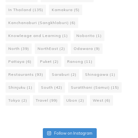
In Thailand
(135)
Kamakura
(5)
Kanchanaburi (Sangkhlaburi)
(6)
Knowleage and Learning
(1)
Noborito
(1)
North
(39)
NorthEast
(2)
Odawara
(9)
Pattaya
(6)
Puket
(2)
Ranong
(11)
Restaurants
(93)
Saraburi
(2)
Shinagawa
(1)
Shinjuku
(1)
South
(42)
Suratthani (Samui)
(15)
Tokyo
(2)
Travel
(99)
Ubon
(2)
West
(6)
Follow on Instagram