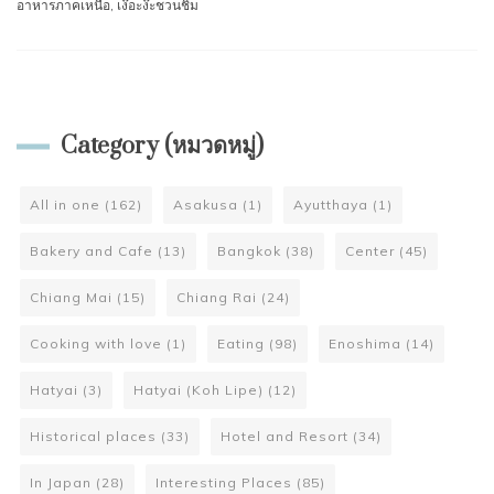
อาหารภาคเหนือ
,
เง๊อะง๊ะชวนชิม
Category (หมวดหมู่)
All in one
(162)
Asakusa
(1)
Ayutthaya
(1)
Bakery and Cafe
(13)
Bangkok
(38)
Center
(45)
Chiang Mai
(15)
Chiang Rai
(24)
Cooking with love
(1)
Eating
(98)
Enoshima
(14)
Hatyai
(3)
Hatyai (Koh Lipe)
(12)
Historical places
(33)
Hotel and Resort
(34)
In Japan
(28)
Interesting Places
(85)