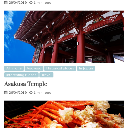
29/04/2019
1 min read
All in one
Asakusa
Historical places
In Japan
Interesting Places
Travel
Asakusa Temple
26/04/2019
1 min read