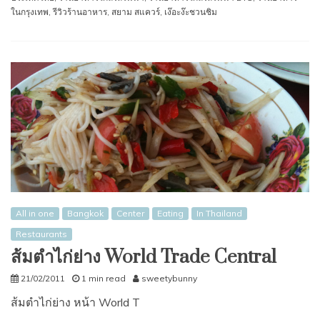
ในกรุงเทพ
,
รีวิวร้านอาหาร
,
สยาม สแควร์
,
เง๊อะง๊ะชวนชิม
All in one
Bangkok
Center
Eating
In Thailand
Restaurants
ส้มตำไก่ย่าง World Trade Central
21/02/2011
1 min read
sweetybunny
ส้มตำไก่ย่าง หน้า World T