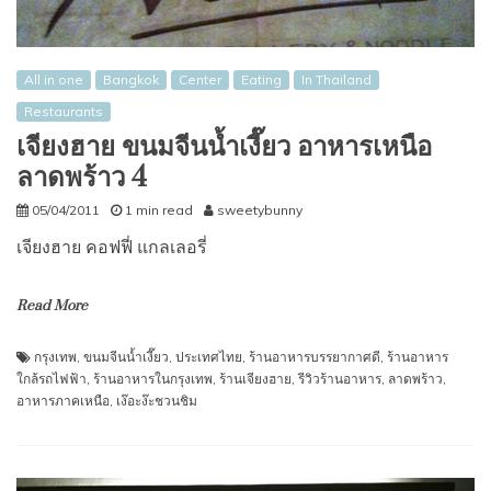
All in one
Bangkok
Center
Eating
In Thailand
Restaurants
เจียงฮาย ขนมจีนน้ำเงี๊ยว อาหารเหนือ
ลาดพร้าว 4
05/04/2011
1 min read
sweetybunny
เจียงฮาย คอฟฟี่ แกลเลอรี่
Read More
กรุงเทพ
,
ขนมจีนน้ำเงี๊ยว
,
ประเทศไทย
,
ร้านอาหารบรรยากาศดี
,
ร้านอาหาร
ใกล้รถไฟฟ้า
,
ร้านอาหารในกรุงเทพ
,
ร้านเจียงฮาย
,
รีวิวร้านอาหาร
,
ลาดพร้าว
,
อาหารภาคเหนือ
,
เง๊อะง๊ะชวนชิม