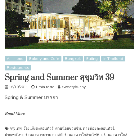
All in one
Bakery and Cafe
Bangkok
Eating
In Thailand
Restaurants
Spring and Summer สุขุมวิท 39
16/10/2011
1 min read
sweetybunny
Spring & Summer บรรยา
Read More
กรุงเทพ
,
ง๊องแง๊งตะลอนทัวร์
,
ต่ายน้อยชวนชิม
,
ต่ายน้อยตะลอนทัวร์
,
ประเทศไทย
,
ร้านอาหารบรรยากาศดี
,
ร้านอาหารใกล้รถไฟฟ้า
,
ร้านอาหารใกล้