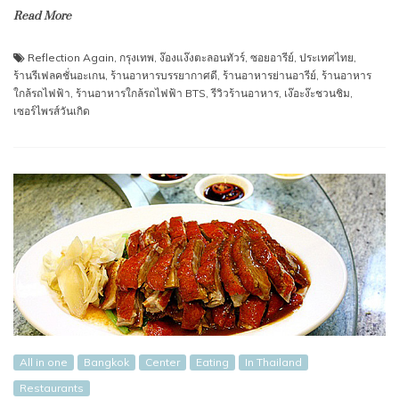
Read More
Reflection Again
,
กรุงเทพ
,
ง๊องแง๊งตะลอนทัวร์
,
ซอยอารีย์
,
ประเทศไทย
,
ร้านรีเฟลคชั่นอะเกน
,
ร้านอาหารบรรยากาศดี
,
ร้านอาหารย่านอารีย์
,
ร้านอาหาร
ใกล้รถไฟฟ้า
,
ร้านอาหารใกล้รถไฟฟ้า BTS
,
รีวิวร้านอาหาร
,
เง๊อะง๊ะชวนชิม
,
เซอร์ไพรส์วันเกิด
All in one
Bangkok
Center
Eating
In Thailand
Restaurants