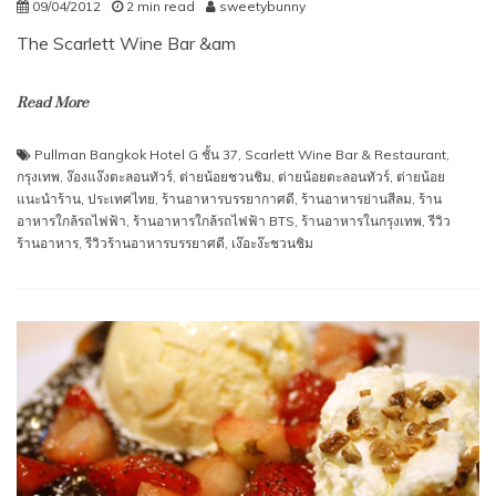
09/04/2012
2 min read
sweetybunny
The Scarlett Wine Bar &am
Read More
Pullman Bangkok Hotel G ชั้น 37
,
Scarlett Wine Bar & Restaurant
,
กรุงเทพ
,
ง๊องแง๊งตะลอนทัวร์
,
ต่ายน้อยชวนชิม
,
ต่ายน้อยตะลอนทัวร์
,
ต่ายน้อย
แนะนำร้าน
,
ประเทศไทย
,
ร้านอาหารบรรยากาศดี
,
ร้านอาหารย่านสีลม
,
ร้าน
อาหารใกล้รถไฟฟ้า
,
ร้านอาหารใกล้รถไฟฟ้า BTS
,
ร้านอาหารในกรุงเทพ
,
รีวิว
ร้านอาหาร
,
รีวิวร้านอาหารบรรยาศดี
,
เง๊อะง๊ะชวนชิม