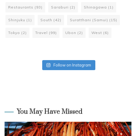
Restaurants
(93)
Saraburi
(2)
Shinagawa
(1)
Shinjuku
(1)
South
(42)
Suratthani (Samui)
(15)
Tokyo
(2)
Travel
(99)
Ubon
(2)
West
(6)
Follow on Instagram
You May Have Missed