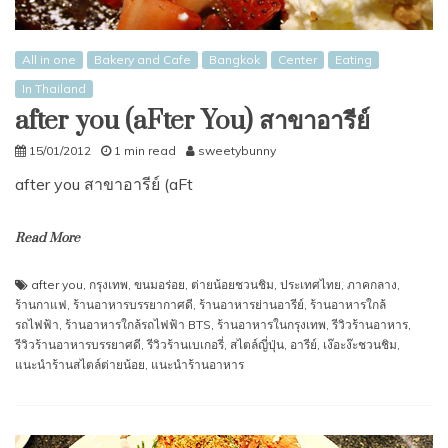
All in one
Bakery and Cafe
Bangkok
Center
Eating
In Thailand
after you (aFter You) สาขาอารีย์
15/01/2012
1 min read
sweetybunny
after you สาขาอารีย์ (aFt
Read More
after you
,
กรุงเทพ
,
ขนมอร่อย
,
ต่ายน้อยชวนชิม
,
ประเทศไทย
,
ภาคกลาง
,
ร้านกาแฟ
,
ร้านอาหารบรรยากาศดี
,
ร้านอาหารย่านอารีย์
,
ร้านอาหารใกล้
รถไฟฟ้า
,
ร้านอาหารใกล้รถไฟฟ้า BTS
,
ร้านอาหารในกรุงเทพ
,
รีวิวร้านอาหาร
,
รีวิวร้านอาหารบรรยาศดี
,
รีวิวร้านเบเกอรี่
,
สไตล์ญี่ปุ่น
,
อารีย์
,
เง๊อะง๊ะชวนชิม
,
แนะนำร้านสไตล์ต่ายน้อย
,
แนะนำร้านอาหาร