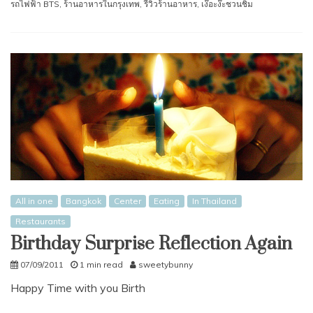
รถไฟฟ้า BTS
,
ร้านอาหารในกรุงเทพ
,
รีวิวร้านอาหาร
,
เง๊อะง๊ะชวนชิม
All in one
Bangkok
Center
Eating
In Thailand
Restaurants
Birthday Surprise Reflection Again
07/09/2011
1 min read
sweetybunny
Happy Time with you Birth