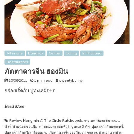
All in one
Bangkok
Center
Eating
In Thailand
Restaurants
ภัตตาคารจีน ฮองมิน
10/06/2011
1 min read
sweetybunny
อร่อยเริ่ดกับ ปูทะเลผัดซอ
Read More
Review Hongmin @ The Circle Ratchapruk
,
กรุงเทพ
,
ง๊องแง๊งตะลอน
ทัวร์
,
ต่ายน้อยชวนชิม
,
ต่ายน้อยตะลอนทัวร์
,
ปูทะเล 3 ทัพ
,
ปูอลาสก้าผัดผงกะหรี่
,
ปูอลาสก้าผัดพริกเกลือฮองกง
,
ภัตตาคารจีนฮองมิน
,
ภาคกลาง
,
ย่านอาหารย่าน