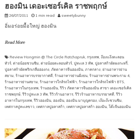
ฮองมิน เดอะเซอร์เคิล ราชพฤกษ์
26/07/2011
1 min read
sweetybunny
อิ่มอร่อยมื้อใหญ่ ฮองมิน
Read More
Review Hongmin @ The Circle Ratchapruk
,
กรุงเทพ
,
ง๊องแง๊งตะลอน
ทัวร์
,
ต่ายน้อยชวนชิม
,
ต่ายน้อยตะลอนทัวร์
,
ปูทะเล 3 ทัพ
,
ปูอลาสก้าผัดผงกะหรี่
,
ปูอลาสก้าผัดพริกเกลือฮองกง
,
ภัตตาคารจีนฮองมิน
,
ภาคกลาง
,
ย่านอาหารย่าน
สยาม
,
ร้านอาหารบรรยากาศดี
,
ร้านอาหารย่านฝั่งธน
,
ร้านอาหารย่านพระราม 4
,
ร้านอาหารย่านสยาม
,
ร้านอาหารใกล้รถไฟฟ้า
,
ร้านอาหารใกล้รถไฟฟ้า BTS
,
ร้านอาหารในกรุงเทพ
,
ร้านฮองมิน
,
รีวิว ภัตตาคารจีนฮองมิน สาขา เดอะเซอร์เคิล
ราชพฤกษ์
,
รีวิวปูทะเล 3 ทัพ
,
รีวิวร้านอาหาร
,
รีวิวร้านอาหารบรรยาศดี
,
รีวิว
อาหารในกรุงเทพ
,
รีวิวฮองมิน
,
ฮองมิน
,
ฮองมิน มาบุญครอง
,
เง๊อะง๊ะชวนชิม
,
เทศกาลปูทะเลขาว
,
เทศกาลปูอลาสก้า
,
เทศกาลปูอลาสก้า ฮองมิน
,
โต๊ะจีนฮองมิน