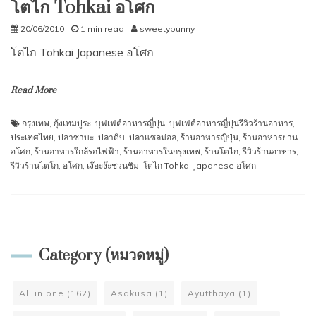
โตไก Tohkai อโศก
20/06/2010
1 min read
sweetybunny
โตไก Tohkai Japanese อโศก
Read More
กรุงเทพ
,
กุ้งเทมปูระ
,
บุฟเฟต์อาหารญี่ปุ่น
,
บุฟเฟต์อาหารญี่ปุ่นรีวิวร้านอาหาร
,
ประเทศไทย
,
ปลาซาบะ
,
ปลาดิบ
,
ปลาแซลม่อล
,
ร้านอาหารญี่ปุ่น
,
ร้านอาหารย่าน
อโศก
,
ร้านอาหารใกล้รถไฟฟ้า
,
ร้านอาหารในกรุงเทพ
,
ร้านโตไก
,
รีวิวร้านอาหาร
,
รีวิวร้านไตโก
,
อโศก
,
เง๊อะง๊ะชวนชิม
,
โตไก Tohkai Japanese อโศก
Category (หมวดหมู่)
All in one
(162)
Asakusa
(1)
Ayutthaya
(1)