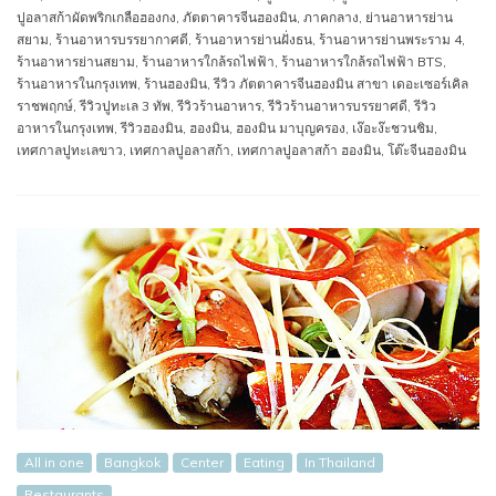
ปูอลาสก้าผัดพริกเกลือฮองกง
,
ภัตตาคารจีนฮองมิน
,
ภาคกลาง
,
ย่านอาหารย่าน
สยาม
,
ร้านอาหารบรรยากาศดี
,
ร้านอาหารย่านฝั่งธน
,
ร้านอาหารย่านพระราม 4
,
ร้านอาหารย่านสยาม
,
ร้านอาหารใกล้รถไฟฟ้า
,
ร้านอาหารใกล้รถไฟฟ้า BTS
,
ร้านอาหารในกรุงเทพ
,
ร้านฮองมิน
,
รีวิว ภัตตาคารจีนฮองมิน สาขา เดอะเซอร์เคิล
ราชพฤกษ์
,
รีวิวปูทะเล 3 ทัพ
,
รีวิวร้านอาหาร
,
รีวิวร้านอาหารบรรยาศดี
,
รีวิว
อาหารในกรุงเทพ
,
รีวิวฮองมิน
,
ฮองมิน
,
ฮองมิน มาบุญครอง
,
เง๊อะง๊ะชวนชิม
,
เทศกาลปูทะเลขาว
,
เทศกาลปูอลาสก้า
,
เทศกาลปูอลาสก้า ฮองมิน
,
โต๊ะจีนฮองมิน
All in one
Bangkok
Center
Eating
In Thailand
Restaurants