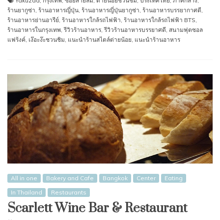
Yakuzaa
,
กรุงเทพ
,
ซอยสายลม
,
ต่ายน้อยชวนชิม
,
ประเทศไทย
,
ภาคกลาง
,
ร้านยากูซ่า
,
ร้านอาหารญี่ปุ่น
,
ร้านอาหารญี่ปุ่นยากูซ่า
,
ร้านอาหารบรรยากาศดี
,
ร้านอาหารย่านอารีย์
,
ร้านอาหารใกล้รถไฟฟ้า
,
ร้านอาหารใกล้รถไฟฟ้า BTS
,
ร้านอาหารในกรุงเทพ
,
รีวิวร้านอาหาร
,
รีวิวร้านอาหารบรรยาศดี
,
สนามฟุตซอล
แฟร้งค์
,
เง๊อะง๊ะชวนชิม
,
แนะนำร้านสไตล์ต่ายน้อย
,
แนะนำร้านอาหาร
All in one
Bakery and Cafe
Bangkok
Center
Eating
In Thailand
Restaurants
Scarlett Wine Bar & Restaurant