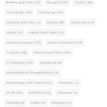
Bakery and Cafe
(13)
Bangkok
(38)
Center
(45)
Chiang Mai
(15)
Chiang Rai
(24)
Cooking with love
(1)
Eating
(98)
Enoshima
(14)
Hatyai
(3)
Hatyai (Koh Lipe)
(12)
Historical places
(33)
Hotel and Resort
(34)
In Japan
(28)
Interesting Places
(85)
In Thailand
(135)
Kamakura
(5)
Kanchanaburi (Sangkhlaburi)
(6)
Knowleage and Learning
(1)
Noborito
(1)
North
(39)
NorthEast
(2)
Odawara
(9)
Pattaya
(6)
Puket
(2)
Ranong
(11)