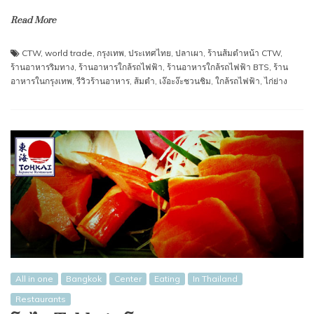
Read More
CTW
,
world trade
,
กรุงเทพ
,
ประเทศไทย
,
ปลาเผา
,
ร้านส้มตำหน้า CTW
,
ร้านอาหารริมทาง
,
ร้านอาหารใกล้รถไฟฟ้า
,
ร้านอาหารใกล้รถไฟฟ้า BTS
,
ร้าน
อาหารในกรุงเทพ
,
รีวิวร้านอาหาร
,
ส้มตำ
,
เง๊อะง๊ะชวนชิม
,
ใกล้รถไฟฟ้า
,
ไก่ย่าง
All in one
Bangkok
Center
Eating
In Thailand
Restaurants