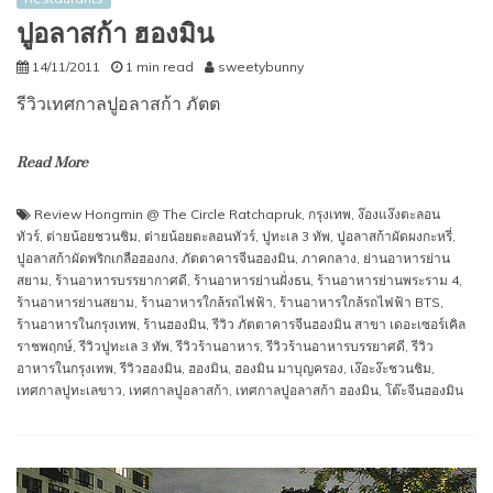
ปูอลาสก้า ฮองมิน
14/11/2011
1 min read
sweetybunny
รีวิวเทศกาลปูอลาสก้า ภัตต
Read More
Review Hongmin @ The Circle Ratchapruk
,
กรุงเทพ
,
ง๊องแง๊งตะลอน
ทัวร์
,
ต่ายน้อยชวนชิม
,
ต่ายน้อยตะลอนทัวร์
,
ปูทะเล 3 ทัพ
,
ปูอลาสก้าผัดผงกะหรี่
,
ปูอลาสก้าผัดพริกเกลือฮองกง
,
ภัตตาคารจีนฮองมิน
,
ภาคกลาง
,
ย่านอาหารย่าน
สยาม
,
ร้านอาหารบรรยากาศดี
,
ร้านอาหารย่านฝั่งธน
,
ร้านอาหารย่านพระราม 4
,
ร้านอาหารย่านสยาม
,
ร้านอาหารใกล้รถไฟฟ้า
,
ร้านอาหารใกล้รถไฟฟ้า BTS
,
ร้านอาหารในกรุงเทพ
,
ร้านฮองมิน
,
รีวิว ภัตตาคารจีนฮองมิน สาขา เดอะเซอร์เคิล
ราชพฤกษ์
,
รีวิวปูทะเล 3 ทัพ
,
รีวิวร้านอาหาร
,
รีวิวร้านอาหารบรรยาศดี
,
รีวิว
อาหารในกรุงเทพ
,
รีวิวฮองมิน
,
ฮองมิน
,
ฮองมิน มาบุญครอง
,
เง๊อะง๊ะชวนชิม
,
เทศกาลปูทะเลขาว
,
เทศกาลปูอลาสก้า
,
เทศกาลปูอลาสก้า ฮองมิน
,
โต๊ะจีนฮองมิน