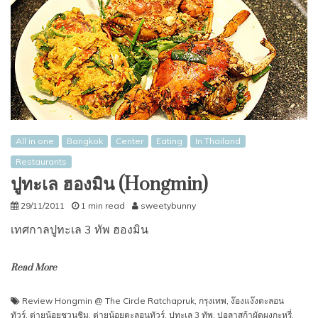
All in one
Bangkok
Center
Eating
In Thailand
Restaurants
ปูทะเล ฮองมิน (Hongmin)
29/11/2011
1 min read
sweetybunny
เทศกาลปูทะเล 3 ทัพ ฮองมิน
Read More
Review Hongmin @ The Circle Ratchapruk
,
กรุงเทพ
,
ง๊องแง๊งตะลอน
ทัวร์
,
ต่ายน้อยชวนชิม
,
ต่ายน้อยตะลอนทัวร์
,
ปูทะเล 3 ทัพ
,
ปูอลาสก้าผัดผงกะหรี่
,