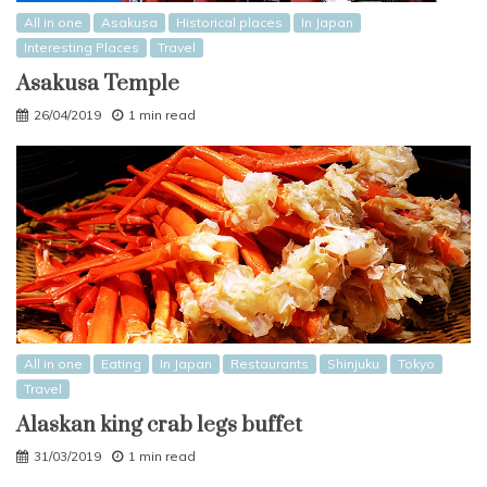
All in one
Asakusa
Historical places
In Japan
Interesting Places
Travel
Asakusa Temple
26/04/2019
1 min read
All in one
Eating
In Japan
Restaurants
Shinjuku
Tokyo
Travel
Alaskan king crab legs buffet
31/03/2019
1 min read