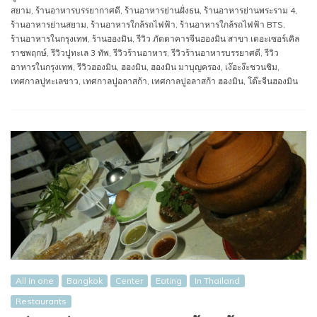
สยาม
,
ร้านอาหารบรรยากาศดี
,
ร้านอาหารย่านฝั่งธน
,
ร้านอาหารย่านพระราม 4
,
ร้านอาหารย่านสยาม
,
ร้านอาหารใกล้รถไฟฟ้า
,
ร้านอาหารใกล้รถไฟฟ้า BTS
,
ร้านอาหารในกรุงเทพ
,
ร้านฮองมิน
,
รีวิว ภัตตาคารจีนฮองมิน สาขา เดอะเซอร์เคิล
ราชพฤกษ์
,
รีวิวปูทะเล 3 ทัพ
,
รีวิวร้านอาหาร
,
รีวิวร้านอาหารบรรยาศดี
,
รีวิว
อาหารในกรุงเทพ
,
รีวิวฮองมิน
,
ฮองมิน
,
ฮองมิน มาบุญครอง
,
เง๊อะง๊ะชวนชิม
,
เทศกาลปูทะเลขาว
,
เทศกาลปูอลาสก้า
,
เทศกาลปูอลาสก้า ฮองมิน
,
โต๊ะจีนฮองมิน
All in one
Bangkok
Center
Eating
In Thailand
Restaurants