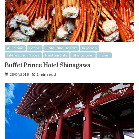
All in one
Eating
Hotel and Resort
In Japan
Interesting Places
Restaurants
Shinagawa
Travel
Buffet Prince Hotel Shinagawa
29/04/2019
1 min read