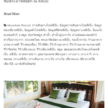
ชมพระอาทิตย์ตก ณ หลีเป๊ะ
Read More
Mountain Resort
,
การเดินทางไปหลีเป๊ะ
,
ข้อมูลการเดินทางไปหลีเป๊ะ
,
ข้อมูล
ท่องเที่ยวหลีเป๊ะ
,
ข้อมูลทั่วไปหลีเป๊ะ
,
ข้อมูลที่พักหลีเป๊ะ
,
ข้อมูลเกาะหลีเป๊ะ
,
ง๊องแง๊ง
ตะลอนทัวร์
,
จ.สตูล
,
จังหวัดสตูล
,
ดำน้ำ
,
ดำน้ำดูปะการัง
,
ต่ายน้อยตะลอนทัวร์
,
ท่าเรือปากบารา
,
ประเทศไทย
,
พระอาทิตย์ตก ณ หลีเป๊ะ
,
ร่องน้ำจาบัง
,
ร้านอาหาร
บรรยากาศดี
,
รีวิวท่องเที่ยว
,
รีวิวที่พัก
,
รีวิวร้านอาหาร
,
รีวิวร้านอาหารบรรยาศดี
,
รีวิวรีสอร์ท
,
รีวิวเที่ยวทะเล
,
รีวิวเที่ยวหลีเป๊ะ
,
สตูล
,
สุดยอดประทับใจทะเลไทยหลี
เป๊ะ
,
หลีเป๊ะ
,
หาดทรายขาว
,
อุทยานแห่งชาติตะรุเตา
,
เกาะยาว
,
เกาะราวี
,
เกาะ
ลอกอย
,
เกาะหลีเป๊ะ
,
เกาะหินงาม
,
เกาะไข่
,
เกาะไผ่
,
เที่ยวทะเล
,
เที่ยวภาคใต้
,
เที่ยวใต้
,
เมาท์เทิร์นรีสอร์ท