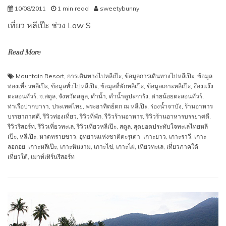
10/08/2011
1 min read
sweetybunny
เที่ยว หลีเป๊ะ ช่วง Low S
Read More
Mountain Resort
,
การเดินทางไปหลีเป๊ะ
,
ข้อมูลการเดินทางไปหลีเป๊ะ
,
ข้อมูล
ท่องเที่ยวหลีเป๊ะ
,
ข้อมูลทั่วไปหลีเป๊ะ
,
ข้อมูลที่พักหลีเป๊ะ
,
ข้อมูลเกาะหลีเป๊ะ
,
ง๊องแง๊ง
ตะลอนทัวร์
,
จ.สตูล
,
จังหวัดสตูล
,
ดำน้ำ
,
ดำน้ำดูปะการัง
,
ต่ายน้อยตะลอนทัวร์
,
ท่าเรือปากบารา
,
ประเทศไทย
,
พระอาทิตย์ตก ณ หลีเป๊ะ
,
ร่องน้ำจาบัง
,
ร้านอาหาร
บรรยากาศดี
,
รีวิวท่องเที่ยว
,
รีวิวที่พัก
,
รีวิวร้านอาหาร
,
รีวิวร้านอาหารบรรยาศดี
,
รีวิวรีสอร์ท
,
รีวิวเที่ยวทะเล
,
รีวิวเที่ยวหลีเป๊ะ
,
สตูล
,
สุดยอดประทับใจทะเลไทยหลี
เป๊ะ
,
หลีเป๊ะ
,
หาดทรายขาว
,
อุทยานแห่งชาติตะรุเตา
,
เกาะยาว
,
เกาะราวี
,
เกาะ
ลอกอย
,
เกาะหลีเป๊ะ
,
เกาะหินงาม
,
เกาะไข่
,
เกาะไผ่
,
เที่ยวทะเล
,
เที่ยวภาคใต้
,
เที่ยวใต้
,
เมาท์เทิร์นรีสอร์ท