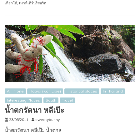
เที่ยวใต้
,
เมาท์เทิร์นรีสอร์ท
All in one
Hatyai (Koh Lipe)
Historical places
In Thailand
Interesting Places
South
Travel
น้ำตกรัตนา หลีเป๊ะ
23/08/2011
sweetybunny
น้ำตกรัตนา หลีเป๊ะ น้ำตกส