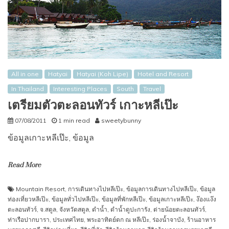
All in one
Hatyai
Hatyai (Koh Lipe)
Hotel and Resort
In Thailand
Interesting Places
South
Travel
เตรียมตัวตะลอนทัวร์ เกาะหลีเป๊ะ
07/08/2011
1 min read
sweetybunny
ข้อมูลเกาะหลีเป๊ะ, ข้อมูล
Read More
Mountain Resort
,
การเดินทางไปหลีเป๊ะ
,
ข้อมูลการเดินทางไปหลีเป๊ะ
,
ข้อมูล
ท่องเที่ยวหลีเป๊ะ
,
ข้อมูลทั่วไปหลีเป๊ะ
,
ข้อมูลที่พักหลีเป๊ะ
,
ข้อมูลเกาะหลีเป๊ะ
,
ง๊องแง๊ง
ตะลอนทัวร์
,
จ.สตูล
,
จังหวัดสตูล
,
ดำน้ำ
,
ดำน้ำดูปะการัง
,
ต่ายน้อยตะลอนทัวร์
,
ท่าเรือปากบารา
,
ประเทศไทย
,
พระอาทิตย์ตก ณ หลีเป๊ะ
,
ร่องน้ำจาบัง
,
ร้านอาหาร