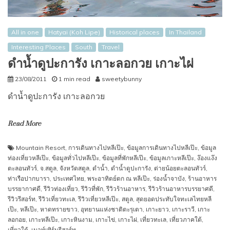
All in one
Hatyai (Koh Lipe)
Historical places
In Thailand
Interesting Places
South
Travel
ดำน้ำดูปะการัง เกาะลอกวย เกาะไผ่
23/08/2011
1 min read
sweetybunny
ดำน้ำดูปะการัง เกาะลอกวย
Read More
Mountain Resort
,
การเดินทางไปหลีเป๊ะ
,
ข้อมูลการเดินทางไปหลีเป๊ะ
,
ข้อมูล
ท่องเที่ยวหลีเป๊ะ
,
ข้อมูลทั่วไปหลีเป๊ะ
,
ข้อมูลที่พักหลีเป๊ะ
,
ข้อมูลเกาะหลีเป๊ะ
,
ง๊องแง๊ง
ตะลอนทัวร์
,
จ.สตูล
,
จังหวัดสตูล
,
ดำน้ำ
,
ดำน้ำดูปะการัง
,
ต่ายน้อยตะลอนทัวร์
,
ท่าเรือปากบารา
,
ประเทศไทย
,
พระอาทิตย์ตก ณ หลีเป๊ะ
,
ร่องน้ำจาบัง
,
ร้านอาหาร
บรรยากาศดี
,
รีวิวท่องเที่ยว
,
รีวิวที่พัก
,
รีวิวร้านอาหาร
,
รีวิวร้านอาหารบรรยาศดี
,
รีวิวรีสอร์ท
,
รีวิวเที่ยวทะเล
,
รีวิวเที่ยวหลีเป๊ะ
,
สตูล
,
สุดยอดประทับใจทะเลไทยหลี
เป๊ะ
,
หลีเป๊ะ
,
หาดทรายขาว
,
อุทยานแห่งชาติตะรุเตา
,
เกาะยาว
,
เกาะราวี
,
เกาะ
ลอกอย
,
เกาะหลีเป๊ะ
,
เกาะหินงาม
,
เกาะไข่
,
เกาะไผ่
,
เที่ยวทะเล
,
เที่ยวภาคใต้
,
เที่ยวใต้
,
เมาท์เทิร์นรีสอร์ท