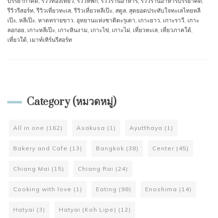
บรรยากาศดี
,
รีวิวท่องเที่ยว
,
รีวิวที่พัก
,
รีวิวร้านอาหาร
,
รีวิวร้านอาหารบรรยาศดี
,
รีวิวรีสอร์ท
,
รีวิวเที่ยวทะเล
,
รีวิวเที่ยวหลีเป๊ะ
,
สตูล
,
สุดยอดประทับใจทะเลไทยหลี
เป๊ะ
,
หลีเป๊ะ
,
หาดทรายขาว
,
อุทยานแห่งชาติตะรุเตา
,
เกาะยาว
,
เกาะราวี
,
เกาะ
ลอกอย
,
เกาะหลีเป๊ะ
,
เกาะหินงาม
,
เกาะไข่
,
เกาะไผ่
,
เที่ยวทะเล
,
เที่ยวภาคใต้
,
เที่ยวใต้
,
เมาท์เทิร์นรีสอร์ท
Category (หมวดหมู่)
All in one
(162)
Asakusa
(1)
Ayutthaya
(1)
Bakery and Cafe
(13)
Bangkok
(38)
Center
(45)
Chiang Mai
(15)
Chiang Rai
(24)
Cooking with love
(1)
Eating
(98)
Enoshima
(14)
Hatyai
(3)
Hatyai (Koh Lipe)
(12)