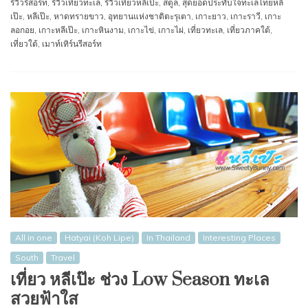
รีวิวรีสอร์ท
,
รีวิวเที่ยวทะเล
,
รีวิวเที่ยวหลีเป๊ะ
,
สตูล
,
สุดยอดประทับใจทะเลไทยหลี
เป๊ะ
,
หลีเป๊ะ
,
หาดทรายขาว
,
อุทยานแห่งชาติตะรุเตา
,
เกาะยาว
,
เกาะราวี
,
เกาะ
ลอกอย
,
เกาะหลีเป๊ะ
,
เกาะหินงาม
,
เกาะไข่
,
เกาะไผ่
,
เที่ยวทะเล
,
เที่ยวภาคใต้
,
เที่ยวใต้
,
เมาท์เทิร์นรีสอร์ท
All in one
Hatyai (Koh Lipe)
In Thailand
Interesting Places
South
Travel
เที่ยว หลีเป๊ะ ช่วง Low Season ทะเล
สวยฟ้าใส