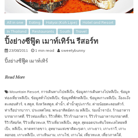
All in one
Eating
Hatyai (Koh Lipe)
Hotel and Resort
In Thailand
Restaurants
South
Travel
ปิ้งย่างซีฟู๊ด เมาท์เทิร์น รีสอร์ท
23/08/2011
1 min read
sweetybunny
ปิ้งย่างซีฟู๊ด เมาท์เทิร์
Read More
Mountain Resort
,
การเดินทางไปหลีเป๊ะ
,
ข้อมูลการเดินทางไปหลีเป๊ะ
,
ข้อมูล
ท่องเที่ยวหลีเป๊ะ
,
ข้อมูลทั่วไปหลีเป๊ะ
,
ข้อมูลที่พักหลีเป๊ะ
,
ข้อมูลเกาะหลีเป๊ะ
,
ง๊องแง๊ง
ตะลอนทัวร์
,
จ.สตูล
,
จังหวัดสตูล
,
ดำน้ำ
,
ดำน้ำดูปะการัง
,
ต่ายน้อยตะลอนทัวร์
,
ท่าเรือปากบารา
,
ประเทศไทย
,
พระอาทิตย์ตก ณ หลีเป๊ะ
,
ร่องน้ำจาบัง
,
ร้านอาหาร
บรรยากาศดี
,
รีวิวท่องเที่ยว
,
รีวิวที่พัก
,
รีวิวร้านอาหาร
,
รีวิวร้านอาหารบรรยาศดี
,
รีวิวรีสอร์ท
,
รีวิวเที่ยวทะเล
,
รีวิวเที่ยวหลีเป๊ะ
,
สตูล
,
สุดยอดประทับใจทะเลไทยหลี
เป๊ะ
,
หลีเป๊ะ
,
หาดทรายขาว
,
อุทยานแห่งชาติตะรุเตา
,
เกาะยาว
,
เกาะราวี
,
เกาะ
ลอกอย
,
เกาะหลีเป๊ะ
,
เกาะหินงาม
,
เกาะไข่
,
เกาะไผ่
,
เที่ยวทะเล
,
เที่ยวภาคใต้
,