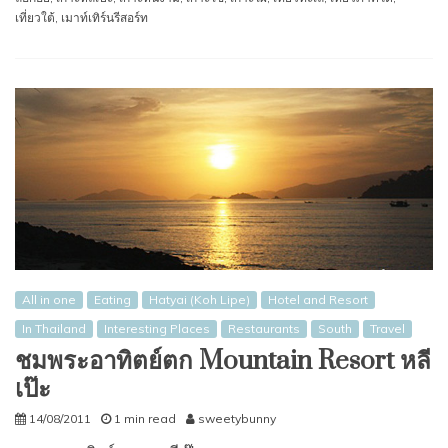
เที่ยวใต้
,
เมาท์เทิร์นรีสอร์ท
All in one
Eating
Hatyai (Koh Lipe)
Hotel and Resort
In Thailand
Interesting Places
Restaurants
South
Travel
ชมพระอาทิตย์ตก Mountain Resort หลี
เป๊ะ
14/08/2011
1 min read
sweetybunny