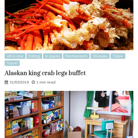
All in one
Eating
In Japan
Restaurants
Shinjuku
Tokyo
Travel
Alaskan king crab legs buffet
31/03/2019
1 min read