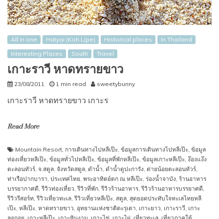
All in one
Hatyai (Koh Lipe)
Historical places
In Thailand
Interesting Places
South
Travel
เกาะราวี หาดทรายขาว
23/08/2011
1 min read
sweetybunny
เกาะราวี หาดทรายขาว เกาะร
Read More
Mountain Resort
,
การเดินทางไปหลีเป๊ะ
,
ข้อมูลการเดินทางไปหลีเป๊ะ
,
ข้อมูล
ท่องเที่ยวหลีเป๊ะ
,
ข้อมูลทั่วไปหลีเป๊ะ
,
ข้อมูลที่พักหลีเป๊ะ
,
ข้อมูลเกาะหลีเป๊ะ
,
ง๊องแง๊ง
ตะลอนทัวร์
,
จ.สตูล
,
จังหวัดสตูล
,
ดำน้ำ
,
ดำน้ำดูปะการัง
,
ต่ายน้อยตะลอนทัวร์
,
ท่าเรือปากบารา
,
ประเทศไทย
,
พระอาทิตย์ตก ณ หลีเป๊ะ
,
ร่องน้ำจาบัง
,
ร้านอาหาร
บรรยากาศดี
,
รีวิวท่องเที่ยว
,
รีวิวที่พัก
,
รีวิวร้านอาหาร
,
รีวิวร้านอาหารบรรยาศดี
,
รีวิวรีสอร์ท
,
รีวิวเที่ยวทะเล
,
รีวิวเที่ยวหลีเป๊ะ
,
สตูล
,
สุดยอดประทับใจทะเลไทยหลี
เป๊ะ
,
หลีเป๊ะ
,
หาดทรายขาว
,
อุทยานแห่งชาติตะรุเตา
,
เกาะยาว
,
เกาะราวี
,
เกาะ
ลอกอย
,
เกาะหลีเป๊ะ
,
เกาะหินงาม
,
เกาะไข่
,
เกาะไผ่
,
เที่ยวทะเล
,
เที่ยวภาคใต้
,