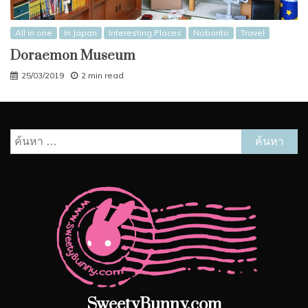
All in one
In Japan
Interesting Places
Noborito
Travel
Doraemon Museum
25/03/2019
2 min read
ค้นหา
สำหรับ:
SweetyBunny.com