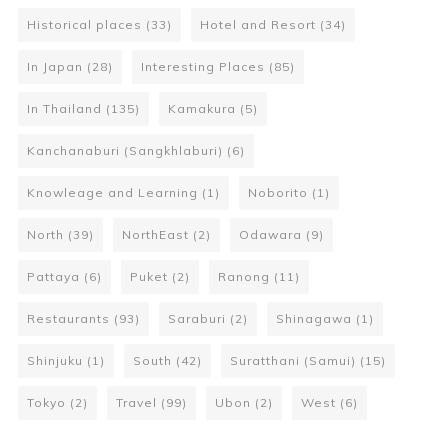
Historical places
(33)
Hotel and Resort
(34)
In Japan
(28)
Interesting Places
(85)
In Thailand
(135)
Kamakura
(5)
Kanchanaburi (Sangkhlaburi)
(6)
Knowleage and Learning
(1)
Noborito
(1)
North
(39)
NorthEast
(2)
Odawara
(9)
Pattaya
(6)
Puket
(2)
Ranong
(11)
Restaurants
(93)
Saraburi
(2)
Shinagawa
(1)
Shinjuku
(1)
South
(42)
Suratthani (Samui)
(15)
Tokyo
(2)
Travel
(99)
Ubon
(2)
West
(6)