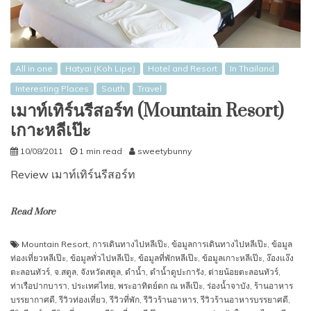
All in one
Hatyai (Koh Lipe)
Hotel and Resort
In Thailand
Interesting Places
South
Travel
เมาท์เทิร์นรีสอร์ท (Mountain Resort)
เกาะหลีเป๊ะ
10/08/2011
1 min read
sweetybunny
Review เมาท์เทิร์นรีสอร์ท
Read More
Mountain Resort
,
การเดินทางไปหลีเป๊ะ
,
ข้อมูลการเดินทางไปหลีเป๊ะ
,
ข้อมูล
ท่องเที่ยวหลีเป๊ะ
,
ข้อมูลทั่วไปหลีเป๊ะ
,
ข้อมูลที่พักหลีเป๊ะ
,
ข้อมูลเกาะหลีเป๊ะ
,
ง๊องแง๊ง
ตะลอนทัวร์
,
จ.สตูล
,
จังหวัดสตูล
,
ดำน้ำ
,
ดำน้ำดูปะการัง
,
ต่ายน้อยตะลอนทัวร์
,
ท่าเรือปากบารา
,
ประเทศไทย
,
พระอาทิตย์ตก ณ หลีเป๊ะ
,
ร่องน้ำจาบัง
,
ร้านอาหาร
บรรยากาศดี
,
รีวิวท่องเที่ยว
,
รีวิวที่พัก
,
รีวิวร้านอาหาร
,
รีวิวร้านอาหารบรรยาศดี
,