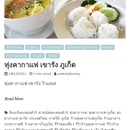
All in one
Eating
In Thailand
Interesting Places
Puket
Restaurants
South
Travel
ทุ่งคากาแฟ เขารัง ภูเก็ต
18/12/2011
1 min read
sweetybunny
ทุ่งคากาแฟ เขารัง วิวแหล่
Read More
ง๊องแง๊งตะลอนทัวร์
,
ต่ายน้อยตะลอนทัวร์
,
ทุ่งคากาแฟ
,
ทุ่งคากาแฟ ภูเก็ต
,
ทุ่ง
คากาแฟ เขารัง
,
ประเทศไทย
,
ภาคใต้
,
ภูเก็ต
,
ร้านทุ่งคากาแฟภูเก็ต
,
ร้านอาหาร
บรรยากาศดี
,
ร้านอาหารในภูเก็ต
,
รีวิวท่องเที่ยว
,
รีวิวร้านทุ่งคากาแฟ
,
รีวิวร้าน
อาหาร
,
รีวิวร้านอาหารบรรยาศดี
,
รีวิวรีสอร์ท
,
รีวิวเที่ยวทะเล
,
เง๊อะง๊ะชวนชิม
,