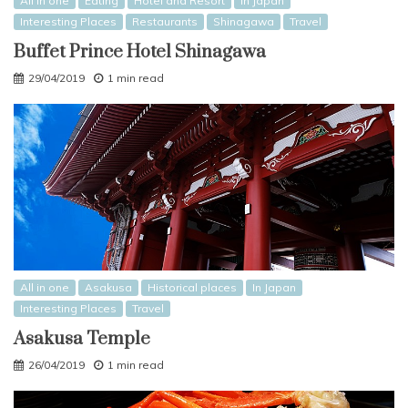
All in one
Eating
Hotel and Resort
In Japan
Interesting Places
Restaurants
Shinagawa
Travel
Buffet Prince Hotel Shinagawa
29/04/2019
1 min read
All in one
Asakusa
Historical places
In Japan
Interesting Places
Travel
Asakusa Temple
26/04/2019
1 min read