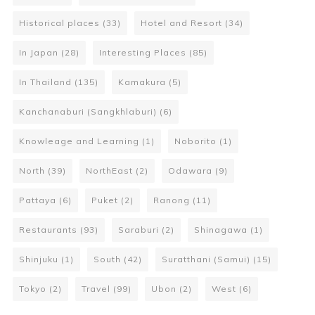
Historical places
(33)
Hotel and Resort
(34)
In Japan
(28)
Interesting Places
(85)
In Thailand
(135)
Kamakura
(5)
Kanchanaburi (Sangkhlaburi)
(6)
Knowleage and Learning
(1)
Noborito
(1)
North
(39)
NorthEast
(2)
Odawara
(9)
Pattaya
(6)
Puket
(2)
Ranong
(11)
Restaurants
(93)
Saraburi
(2)
Shinagawa
(1)
Shinjuku
(1)
South
(42)
Suratthani (Samui)
(15)
Tokyo
(2)
Travel
(99)
Ubon
(2)
West
(6)