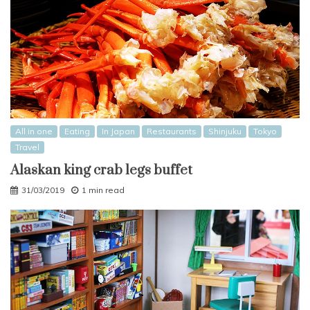
All in one
Eating
In Japan
Restaurants
Shinjuku
Tokyo
Travel
Alaskan king crab legs buffet
31/03/2019
1 min read