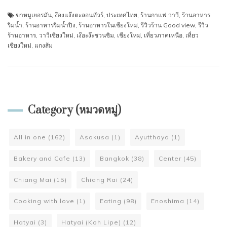
ขาหมูเยอรมัน
,
ง๊องแง๊งตะลอนทัวร์
,
ประเทศไทย
,
ร้านกาแฟ วาวี
,
ร้านอาหาร
ริมน้ำ
,
ร้านอาหารริมน้ำปิง
,
ร้านอาหารในเชียงใหม่
,
รีวิวร้าน Good view
,
รีวิว
ร้านอาหาร
,
วาวีเชียงใหม่
,
เง๊อะง๊ะชวนชิม
,
เชียงใหม่
,
เที่ยวภาคเหนือ
,
เที่ยว
เชียงใหม่
,
แกงส้ม
Category (หมวดหมู่)
All in one
(162)
Asakusa
(1)
Ayutthaya
(1)
Bakery and Cafe
(13)
Bangkok
(38)
Center
(45)
Chiang Mai
(15)
Chiang Rai
(24)
Cooking with love
(1)
Eating
(98)
Enoshima
(14)
Hatyai
(3)
Hatyai (Koh Lipe)
(12)