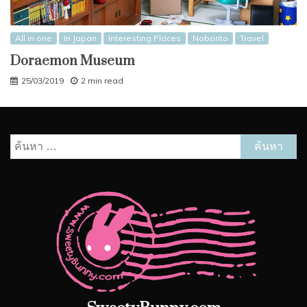
All in one
In Japan
Interesting Places
Noborito
Travel
Doraemon Museum
25/03/2019
2 min read
ค้นหา
สำหรับ: