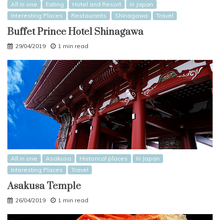
All in one
Eating
Hotel and Resort
In Japan
Interesting Places
Restaurants
Shinagawa
Travel
Buffet Prince Hotel Shinagawa
29/04/2019
1 min read
All in one
Asakusa
Historical places
In Japan
Interesting Places
Travel
Asakusa Temple
26/04/2019
1 min read