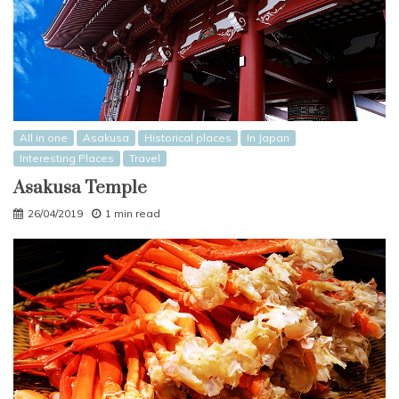
All in one
Asakusa
Historical places
In Japan
Interesting Places
Travel
Asakusa Temple
26/04/2019
1 min read