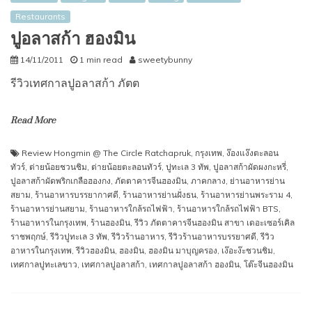
Restaurants
ปูอลาสก้า ฮองมิน
14/11/2011
1 min read
sweetybunny
รีวิวเทศกาลปูอลาสก้า ภัตต
Read More
Review Hongmin @ The Circle Ratchapruk
,
กรุงเทพ
,
ง๊องแง๊งตะลอน
ทัวร์
,
ต่ายน้อยชวนชิม
,
ต่ายน้อยตะลอนทัวร์
,
ปูทะเล 3 ทัพ
,
ปูอลาสก้าผัดผงกะหรี่
,
ปูอลาสก้าผัดพริกเกลือฮองกง
,
ภัตตาคารจีนฮองมิน
,
ภาคกลาง
,
ย่านอาหารย่าน
สยาม
,
ร้านอาหารบรรยากาศดี
,
ร้านอาหารย่านฝั่งธน
,
ร้านอาหารย่านพระราม 4
,
ร้านอาหารย่านสยาม
,
ร้านอาหารใกล้รถไฟฟ้า
,
ร้านอาหารใกล้รถไฟฟ้า BTS
,
ร้านอาหารในกรุงเทพ
,
ร้านฮองมิน
,
รีวิว ภัตตาคารจีนฮองมิน สาขา เดอะเซอร์เคิล
ราชพฤกษ์
,
รีวิวปูทะเล 3 ทัพ
,
รีวิวร้านอาหาร
,
รีวิวร้านอาหารบรรยาศดี
,
รีวิว
อาหารในกรุงเทพ
,
รีวิวฮองมิน
,
ฮองมิน
,
ฮองมิน มาบุญครอง
,
เง๊อะง๊ะชวนชิม
,
เทศกาลปูทะเลขาว
,
เทศกาลปูอลาสก้า
,
เทศกาลปูอลาสก้า ฮองมิน
,
โต๊ะจีนฮองมิน