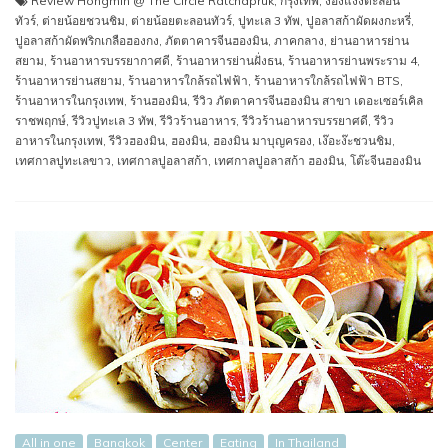
Review Hongmin @ The Circle Ratchapruk
,
กรุงเทพ
,
ง๊องแง๊งตะลอน
ทัวร์
,
ต่ายน้อยชวนชิม
,
ต่ายน้อยตะลอนทัวร์
,
ปูทะเล 3 ทัพ
,
ปูอลาสก้าผัดผงกะหรี่
,
ปูอลาสก้าผัดพริกเกลือฮองกง
,
ภัตตาคารจีนฮองมิน
,
ภาคกลาง
,
ย่านอาหารย่าน
สยาม
,
ร้านอาหารบรรยากาศดี
,
ร้านอาหารย่านฝั่งธน
,
ร้านอาหารย่านพระราม 4
,
ร้านอาหารย่านสยาม
,
ร้านอาหารใกล้รถไฟฟ้า
,
ร้านอาหารใกล้รถไฟฟ้า BTS
,
ร้านอาหารในกรุงเทพ
,
ร้านฮองมิน
,
รีวิว ภัตตาคารจีนฮองมิน สาขา เดอะเซอร์เคิล
ราชพฤกษ์
,
รีวิวปูทะเล 3 ทัพ
,
รีวิวร้านอาหาร
,
รีวิวร้านอาหารบรรยาศดี
,
รีวิว
อาหารในกรุงเทพ
,
รีวิวฮองมิน
,
ฮองมิน
,
ฮองมิน มาบุญครอง
,
เง๊อะง๊ะชวนชิม
,
เทศกาลปูทะเลขาว
,
เทศกาลปูอลาสก้า
,
เทศกาลปูอลาสก้า ฮองมิน
,
โต๊ะจีนฮองมิน
All in one
Bangkok
Center
Eating
In Thailand