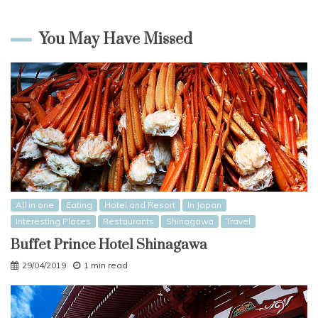
You May Have Missed
All in one
Eating
Hotel and Resort
In Japan
Interesting Places
Restaurants
Shinagawa
Travel
Buffet Prince Hotel Shinagawa
29/04/2019
1 min read