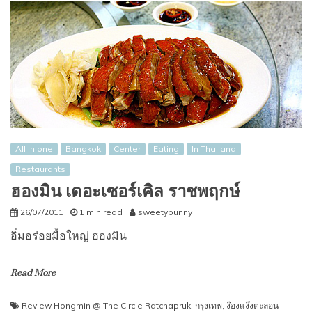
All in one
Bangkok
Center
Eating
In Thailand
Restaurants
ฮองมิน เดอะเซอร์เคิล ราชพฤกษ์
26/07/2011
1 min read
sweetybunny
อิ่มอร่อยมื้อใหญ่ ฮองมิน
Read More
Review Hongmin @ The Circle Ratchapruk
,
กรุงเทพ
,
ง๊องแง๊งตะลอน