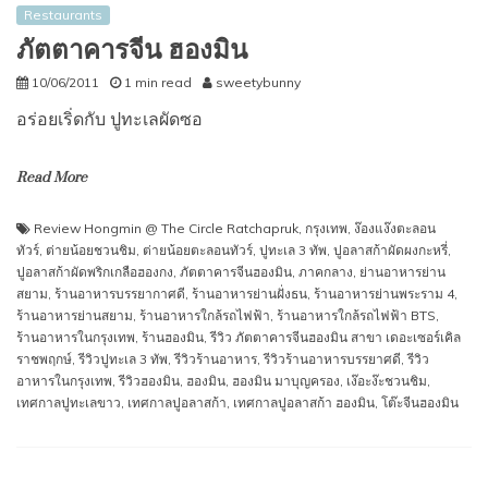
Restaurants
ภัตตาคารจีน ฮองมิน
10/06/2011
1 min read
sweetybunny
อร่อยเริ่ดกับ ปูทะเลผัดซอ
Read More
Review Hongmin @ The Circle Ratchapruk
,
กรุงเทพ
,
ง๊องแง๊งตะลอน
ทัวร์
,
ต่ายน้อยชวนชิม
,
ต่ายน้อยตะลอนทัวร์
,
ปูทะเล 3 ทัพ
,
ปูอลาสก้าผัดผงกะหรี่
,
ปูอลาสก้าผัดพริกเกลือฮองกง
,
ภัตตาคารจีนฮองมิน
,
ภาคกลาง
,
ย่านอาหารย่าน
สยาม
,
ร้านอาหารบรรยากาศดี
,
ร้านอาหารย่านฝั่งธน
,
ร้านอาหารย่านพระราม 4
,
ร้านอาหารย่านสยาม
,
ร้านอาหารใกล้รถไฟฟ้า
,
ร้านอาหารใกล้รถไฟฟ้า BTS
,
ร้านอาหารในกรุงเทพ
,
ร้านฮองมิน
,
รีวิว ภัตตาคารจีนฮองมิน สาขา เดอะเซอร์เคิล
ราชพฤกษ์
,
รีวิวปูทะเล 3 ทัพ
,
รีวิวร้านอาหาร
,
รีวิวร้านอาหารบรรยาศดี
,
รีวิว
อาหารในกรุงเทพ
,
รีวิวฮองมิน
,
ฮองมิน
,
ฮองมิน มาบุญครอง
,
เง๊อะง๊ะชวนชิม
,
เทศกาลปูทะเลขาว
,
เทศกาลปูอลาสก้า
,
เทศกาลปูอลาสก้า ฮองมิน
,
โต๊ะจีนฮองมิน