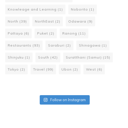
Knowleage and Learning
(1)
Noborito
(1)
North
(39)
NorthEast
(2)
Odawara
(9)
Pattaya
(6)
Puket
(2)
Ranong
(11)
Restaurants
(93)
Saraburi
(2)
Shinagawa
(1)
Shinjuku
(1)
South
(42)
Suratthani (Samui)
(15)
Tokyo
(2)
Travel
(99)
Ubon
(2)
West
(6)
Follow on Instagram