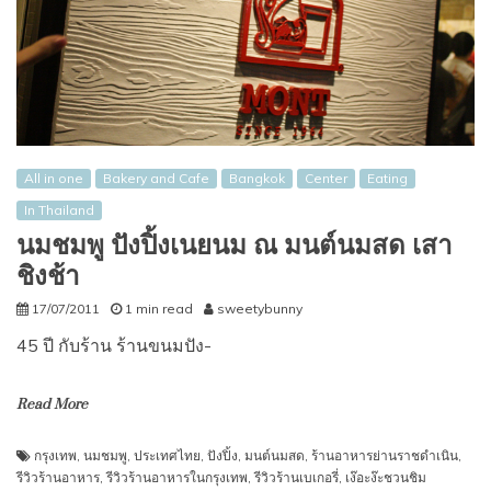
All in one
Bakery and Cafe
Bangkok
Center
Eating
In Thailand
นมชมพู ปังปิ้งเนยนม ณ มนต์นมสด เสา
ชิงช้า
17/07/2011
1 min read
sweetybunny
45 ปี กับร้าน ร้านขนมปัง-
Read More
กรุงเทพ
,
นมชมพู
,
ประเทศไทย
,
ปังปิ้ง
,
มนต์นมสด
,
ร้านอาหารย่านราชดำเนิน
,
รีวิวร้านอาหาร
,
รีวิวร้านอาหารในกรุงเทพ
,
รีวิวร้านเบเกอรี่
,
เง๊อะง๊ะชวนชิม