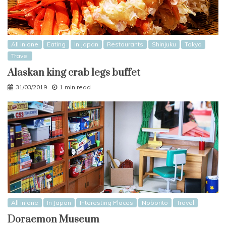
All in one
Eating
In Japan
Restaurants
Shinjuku
Tokyo
Travel
Alaskan king crab legs buffet
31/03/2019
1 min read
All in one
In Japan
Interesting Places
Noborito
Travel
Doraemon Museum