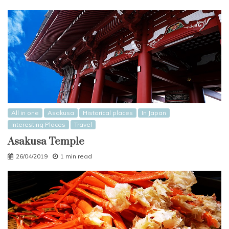
All in one
Asakusa
Historical places
In Japan
Interesting Places
Travel
Asakusa Temple
26/04/2019
1 min read