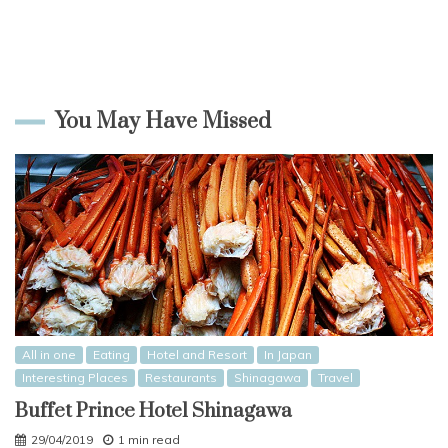
You May Have Missed
All in one
Eating
Hotel and Resort
In Japan
Interesting Places
Restaurants
Shinagawa
Travel
Buffet Prince Hotel Shinagawa
29/04/2019
1 min read