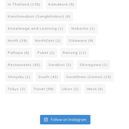
In Thailand
(135)
Kamakura
(5)
Kanchanaburi (Sangkhlaburi)
(6)
Knowleage and Learning
(1)
Noborito
(1)
North
(39)
NorthEast
(2)
Odawara
(9)
Pattaya
(6)
Puket
(2)
Ranong
(11)
Restaurants
(93)
Saraburi
(2)
Shinagawa
(1)
Shinjuku
(1)
South
(42)
Suratthani (Samui)
(15)
Tokyo
(2)
Travel
(99)
Ubon
(2)
West
(6)
Follow on Instagram