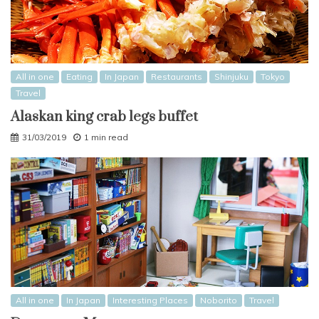
All in one
Eating
In Japan
Restaurants
Shinjuku
Tokyo
Travel
Alaskan king crab legs buffet
31/03/2019
1 min read
All in one
In Japan
Interesting Places
Noborito
Travel