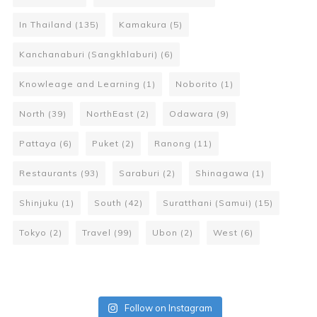
In Thailand
(135)
Kamakura
(5)
Kanchanaburi (Sangkhlaburi)
(6)
Knowleage and Learning
(1)
Noborito
(1)
North
(39)
NorthEast
(2)
Odawara
(9)
Pattaya
(6)
Puket
(2)
Ranong
(11)
Restaurants
(93)
Saraburi
(2)
Shinagawa
(1)
Shinjuku
(1)
South
(42)
Suratthani (Samui)
(15)
Tokyo
(2)
Travel
(99)
Ubon
(2)
West
(6)
Follow on Instagram