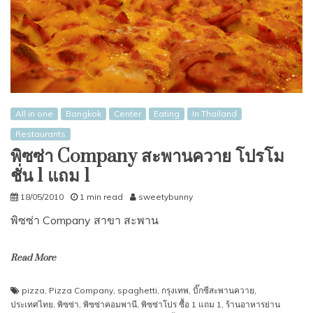
All in one
Bangkok
Center
Eating
In Thailand
Restaurants
พิซซ่า Company สะพานควาย โปรโม
ชั่น 1 แถม 1
18/05/2010
1 min read
sweetybunny
พิซซ่า Company สาขา สะพาน
Read More
pizza
,
Pizza Company
,
spaghetti
,
กรุงเทพ
,
บิ๊กซีสะพานควาย
,
ประเทศไทย
,
พิซซ่า
,
พิซซ่าคอมพานี
,
พิซซ่าโปร ซื้อ 1 แถม 1
,
ร้านอาหารย่าน