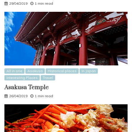
29/04/2019
1 min read
All in one
Asakusa
Historical places
In Japan
Interesting Places
Travel
Asakusa Temple
26/04/2019
1 min read