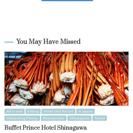
You May Have Missed
All in one
Eating
Hotel and Resort
In Japan
Interesting Places
Restaurants
Shinagawa
Travel
Buffet Prince Hotel Shinagawa