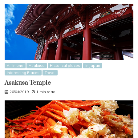
All in one
Asakusa
Historical places
In Japan
Interesting Places
Travel
Asakusa Temple
26/04/2019
1 min read