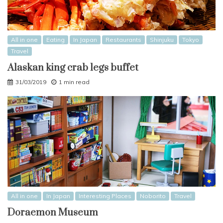
All in one
Eating
In Japan
Restaurants
Shinjuku
Tokyo
Travel
Alaskan king crab legs buffet
31/03/2019
1 min read
All in one
In Japan
Interesting Places
Noborito
Travel
Doraemon Museum