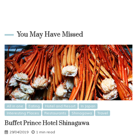
You May Have Missed
All in one
Eating
Hotel and Resort
In Japan
Interesting Places
Restaurants
Shinagawa
Travel
Buffet Prince Hotel Shinagawa
29/04/2019
1 min read