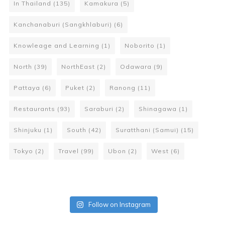
In Thailand
(135)
Kamakura
(5)
Kanchanaburi (Sangkhlaburi)
(6)
Knowleage and Learning
(1)
Noborito
(1)
North
(39)
NorthEast
(2)
Odawara
(9)
Pattaya
(6)
Puket
(2)
Ranong
(11)
Restaurants
(93)
Saraburi
(2)
Shinagawa
(1)
Shinjuku
(1)
South
(42)
Suratthani (Samui)
(15)
Tokyo
(2)
Travel
(99)
Ubon
(2)
West
(6)
Follow on Instagram