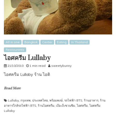
All in one
Bangkok
Center
Eating
In Thailand
Restaurants
ไอศครีม Lullaby
21/10/2010
1 min read
sweetybunny
ไอศครีม Lullaby ร้าน ไอติ
Read More
Lullaby
,
กรุงเทพ
,
ประเทศไทย
,
พร้อมพงษ์
,
รถไฟฟ้า BTS
,
ร้านอาหาร
,
ร้าน
อาหารใกล้รถไฟฟ้า BTS
,
ร้านไอศครีม
,
เง๊อะง๊ะชวนชิม
,
ไอศครีม
,
ไอศครีม
Lullaby