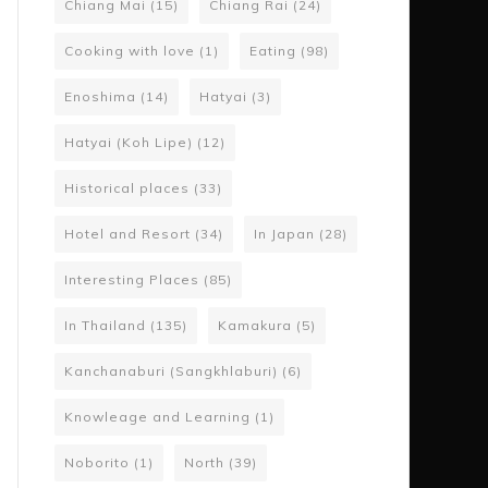
Chiang Mai
(15)
Chiang Rai
(24)
Cooking with love
(1)
Eating
(98)
Enoshima
(14)
Hatyai
(3)
Hatyai (Koh Lipe)
(12)
Historical places
(33)
Hotel and Resort
(34)
In Japan
(28)
Interesting Places
(85)
In Thailand
(135)
Kamakura
(5)
Kanchanaburi (Sangkhlaburi)
(6)
Knowleage and Learning
(1)
Noborito
(1)
North
(39)