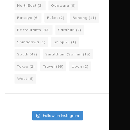
NorthEast
(2)
Odawara
(9)
Pattaya
(6)
Puket
(2)
Ranong
(11)
Restaurants
(93)
Saraburi
(2)
Shinagawa
(1)
Shinjuku
(1)
South
(42)
Suratthani (Samui)
(15)
Tokyo
(2)
Travel
(99)
Ubon
(2)
West
(6)
Follow on Instagram