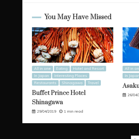
You May Have Missed
All in one
Eating
Hotel and Resort
All in o
In Japan
Interesting Places
In Japa
Restaurants
Shinagawa
Travel
Asak
Buffet Prince Hotel
26/04
Shinagawa
29/04/2019
1 min read