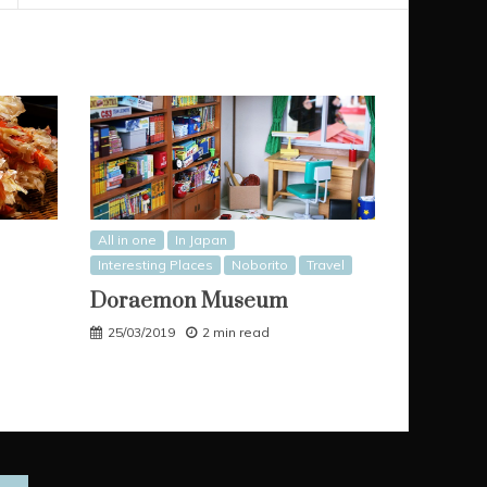
All in one
In Japan
Interesting Places
Noborito
Travel
Doraemon Museum
25/03/2019
2 min read