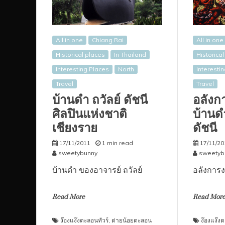
All in one
Chiang Rai
All in one
Historical places
In Thailand
Historica
Interesting Places
North
Interesti
Travel
Travel
บ้านดำ ถวัลย์ ดัชนี
อลังก
ศิลปินแห่งชาติ
บ้านด
เชียงราย
ดัชนี
17/11/2011
1 min read
17/11/20
sweetybunny
sweetyb
บ้านดำ ของอาจารย์ ถวัลย์
อลังการง
Read More
Read Mor
ง๊องแง๊งตะลอนทัวร์
,
ต่ายน้อยตะลอน
ง๊องแง๊งต