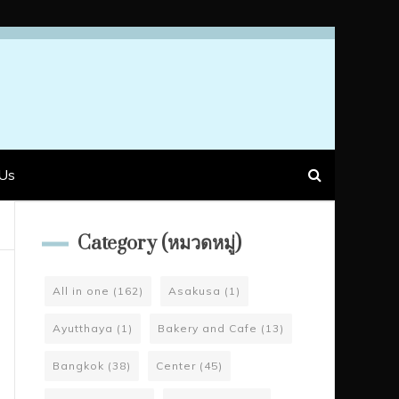
Us
Category (หมวดหมู่)
All in one
(162)
Asakusa
(1)
Ayutthaya
(1)
Bakery and Cafe
(13)
Bangkok
(38)
Center
(45)