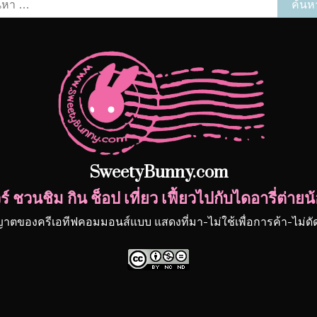
หา
รับ:
SweetyBunny.com
์ ชวนชิม กิน ช็อป เที่ยว เฟี้ยวไปกับไดอารี่ต่า
ญาตของครีเอทีฟคอมมอนส์แบบ แสดงที่มา-ไม่ใช้เพื่อการค้า-ไม่ด