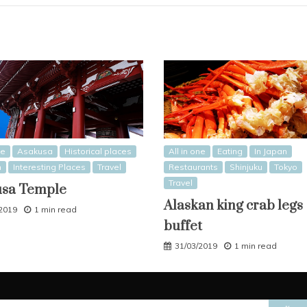
ne
Asakusa
Historical places
All in one
Eating
In Japan
n
Interesting Places
Travel
Restaurants
Shinjuku
Tokyo
Travel
usa Temple
Alaskan king crab legs
/2019
1 min read
buffet
31/03/2019
1 min read