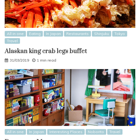
All in one
Eating
In Japan
Restaurants
Shinjuku
Tokyo
Travel
Alaskan king crab legs buffet
31/03/2019
1 min read
All in one
In Japan
Interesting Places
Noborito
Travel