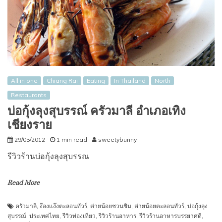
All in one
Chiang Rai
Eating
In Thailand
North
Restaurants
บ่อกุ้งลุงสุบรรณ์ ครัวมาลี อำเภอเทิง
เชียงราย
29/05/2012
1 min read
sweetybunny
รีวิวร้านบ่อกุ้งลุงสุบรรณ
Read More
ครัวมาลี
,
ง๊องแง๊งตะลอนทัวร์
,
ต่ายน้อยชวนชิม
,
ต่ายน้อยตะลอนทัวร์
,
บ่อกุ้งลุง
สุบรรณ์
,
ประเทศไทย
,
รีวิวท่องเที่ยว
,
รีวิวร้านอาหาร
,
รีวิวร้านอาหารบรรยาศดี
,