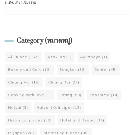
อ.เทิง
,
เที่ยวเชียงราย
Category (หมวดหมู่)
All in one
(162)
Asakusa
(1)
Ayutthaya
(1)
Bakery and Cafe
(13)
Bangkok
(38)
Center
(45)
Chiang Mai
(15)
Chiang Rai
(24)
Cooking with love
(1)
Eating
(98)
Enoshima
(14)
Hatyai
(3)
Hatyai (Koh Lipe)
(12)
Historical places
(33)
Hotel and Resort
(34)
In Japan
(28)
Interesting Places
(85)