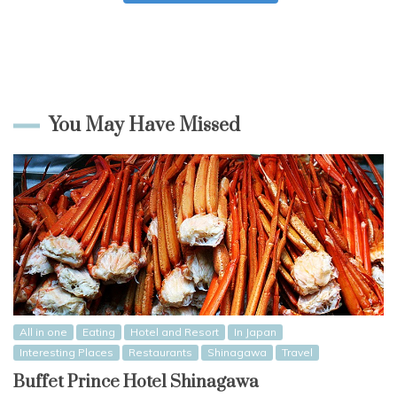
You May Have Missed
All in one
Eating
Hotel and Resort
In Japan
Interesting Places
Restaurants
Shinagawa
Travel
Buffet Prince Hotel Shinagawa