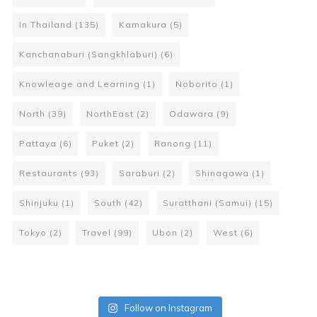
In Thailand
(135)
Kamakura
(5)
Kanchanaburi (Sangkhlaburi)
(6)
Knowleage and Learning
(1)
Noborito
(1)
North
(39)
NorthEast
(2)
Odawara
(9)
Pattaya
(6)
Puket
(2)
Ranong
(11)
Restaurants
(93)
Saraburi
(2)
Shinagawa
(1)
Shinjuku
(1)
South
(42)
Suratthani (Samui)
(15)
Tokyo
(2)
Travel
(99)
Ubon
(2)
West
(6)
Follow on Instagram