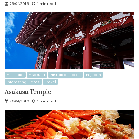
29/04/2019
1 min read
All in one
Asakusa
Historical places
In Japan
Interesting Places
Travel
Asakusa Temple
26/04/2019
1 min read