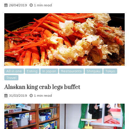
26/04/2019
1 min read
All in one
Eating
In Japan
Restaurants
Shinjuku
Tokyo
Travel
Alaskan king crab legs buffet
31/03/2019
1 min read