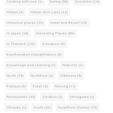
Cooking with love
(1)
Eating
(98)
Enoshima
(14)
Hatyai
(3)
Hatyai (Koh Lipe)
(12)
Historical places
(33)
Hotel and Resort
(34)
In Japan
(28)
Interesting Places
(85)
In Thailand
(135)
Kamakura
(5)
Kanchanaburi (Sangkhlaburi)
(6)
Knowleage and Learning
(1)
Noborito
(1)
North
(39)
NorthEast
(2)
Odawara
(9)
Pattaya
(6)
Puket
(2)
Ranong
(11)
Restaurants
(93)
Saraburi
(2)
Shinagawa
(1)
Shinjuku
(1)
South
(42)
Suratthani (Samui)
(15)