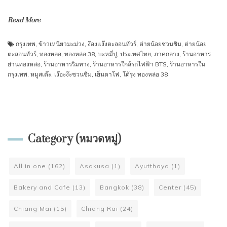
Read More
กรุงเทพ
,
ข้าวเหนียวมะม่วง
,
ง๊องแง๊งตะลอนทัวร์
,
ต่ายน้อยชวนชิม
,
ต่ายน้อย
ตะลอนทัวร์
,
ทองหล่อ
,
ทองหล่อ 38
,
บะหมี่ปู
,
ประเทศไทย
,
ภาคกลาง
,
ร้านอาหาร
ย่านทองหล่อ
,
ร้านอาหารริมทาง
,
ร้านอาหารใกล้รถไฟฟ้า BTS
,
ร้านอาหารใน
กรุงเทพ
,
หมูสเต๊ะ
,
เง๊อะง๊ะชวนชิม
,
เย็นตาโฟ
,
โต้รุ่ง ทองหล่อ 38
Category (หมวดหมู่)
All in one
(162)
Asakusa
(1)
Ayutthaya
(1)
Bakery and Cafe
(13)
Bangkok
(38)
Center
(45)
Chiang Mai
(15)
Chiang Rai
(24)