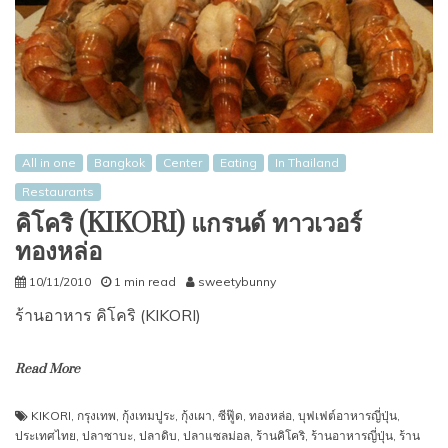
All in one
Bangkok
Center
Eating
In Thailand
Restaurants
คิโคริ (KIKORI) แกรนด์ ทาวเวอร์
ทองหล่อ
10/11/2010
1 min read
sweetybunny
ร้านอาหาร คิโคริ (KIKORI)
Read More
KIKORI
,
กรุงเทพ
,
กุ้งเทมปูระ
,
กุ้งเผา
,
ซีฟู๊ด
,
ทองหล่อ
,
บุฟเฟต์อาหารญี่ปุ่น
,
ประเทศไทย
,
ปลาซาบะ
,
ปลาดิบ
,
ปลาแซลม่อล
,
ร้านคิโคริ
,
ร้านอาหารญี่ปุ่น
,
ร้าน