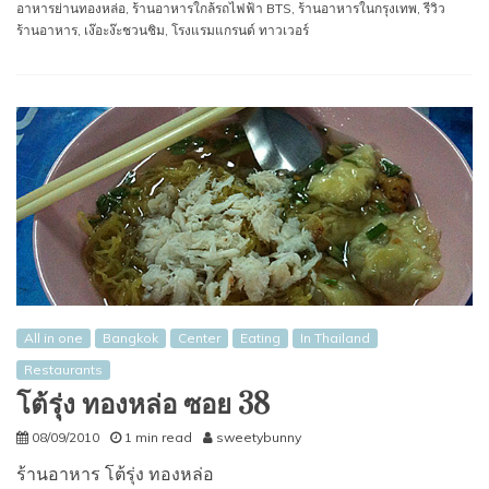
อาหารย่านทองหล่อ
,
ร้านอาหารใกล้รถไฟฟ้า BTS
,
ร้านอาหารในกรุงเทพ
,
รีวิว
ร้านอาหาร
,
เง๊อะง๊ะชวนชิม
,
โรงแรมแกรนด์ ทาวเวอร์
All in one
Bangkok
Center
Eating
In Thailand
Restaurants
โต้รุ่ง ทองหล่อ ซอย 38
08/09/2010
1 min read
sweetybunny
ร้านอาหาร โต้รุ่ง ทองหล่อ