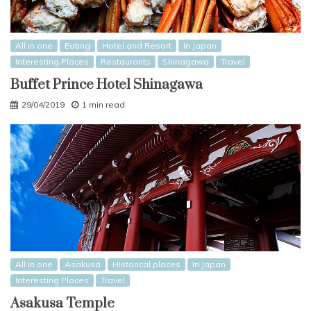
All in one
Eating
Hotel and Resort
In Japan
Interesting Places
Restaurants
Shinagawa
Travel
Buffet Prince Hotel Shinagawa
29/04/2019
1 min read
All in one
Asakusa
Historical places
In Japan
Interesting Places
Travel
Asakusa Temple