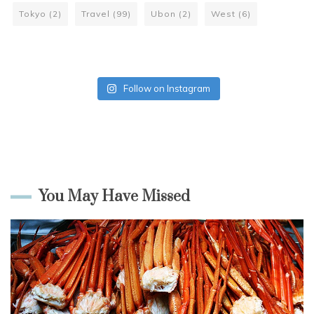
Tokyo
(2)
Travel
(99)
Ubon
(2)
West
(6)
Follow on Instagram
You May Have Missed