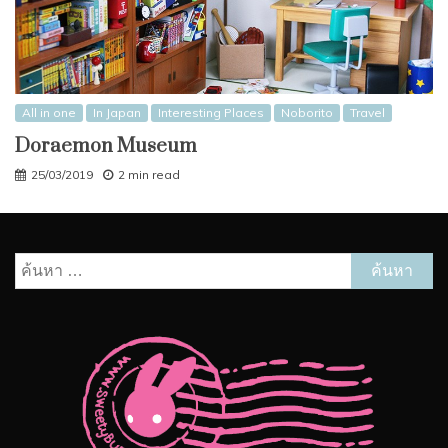
All in one
In Japan
Interesting Places
Noborito
Travel
Doraemon Museum
25/03/2019
2 min read
ค้นหา
สำหรับ: