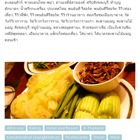
ตะลอนทัวร์
,
ชายแดนไทย-พม่า
,
ด่านเจดีย์สามองค์
,
ทริปสังขละบุรี
,
ทำบุญ
ตักบาตร
,
น้ำพริกกะเหรี่ยง
,
ประเทศไทย
,
พนธ์นที รีสอร์ท
,
พนธ์นทีรีสอร์ท
,
รีวิวท่อง
เที่ยว
,
รีวิวที่พัก
,
รีวิวพนธ์นทีรีสอร์ท
,
รีวิวร้านอาหาร
,
ล่องเรือชมเมืองบาดาล
,
วัด
วังก์วิเวการาม
,
วัดวิเวกวังการราม
,
วัดวิเวกวังการามเก่า
,
สะพานมอญ
,
สะพานไม้
มอญ
,
สังขละบุรี
,
หมู่บ้านมอญ
,
หลวงพ่ออุตตามะ
,
ห้วยซองกาเลีย
,
เง๊อะง๊ะชวนชิม
,
เจดีย์พุทธคยา
,
เมืองบาดาล
,
แพ็กเก็จท่องเที่ยว
,
ใส่บาตร
,
ใส่บาตรสะพานไม้มอญ
ตอนเช้า
All in one
Eating
Hotel and Resort
In Thailand
Kanchanaburi (Sangkhlaburi)
Restaurants
Travel
West