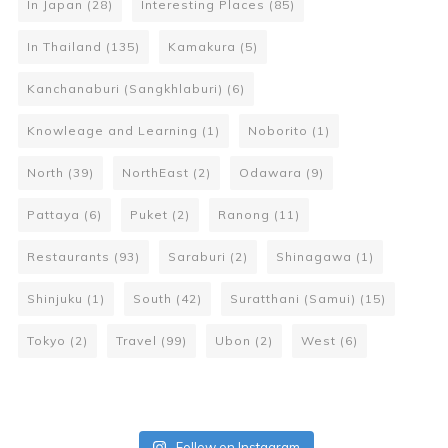
In Japan
(28)
Interesting Places
(85)
In Thailand
(135)
Kamakura
(5)
Kanchanaburi (Sangkhlaburi)
(6)
Knowleage and Learning
(1)
Noborito
(1)
North
(39)
NorthEast
(2)
Odawara
(9)
Pattaya
(6)
Puket
(2)
Ranong
(11)
Restaurants
(93)
Saraburi
(2)
Shinagawa
(1)
Shinjuku
(1)
South
(42)
Suratthani (Samui)
(15)
Tokyo
(2)
Travel
(99)
Ubon
(2)
West
(6)
Follow on Instagram