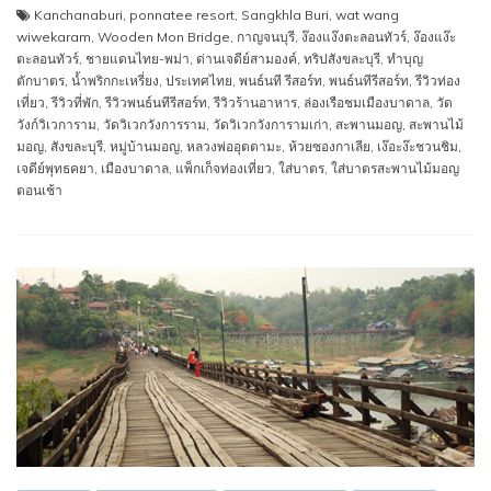
Kanchanaburi
,
ponnatee resort
,
Sangkhla Buri
,
wat wang
wiwekaram
,
Wooden Mon Bridge
,
กาญจนบุรี
,
ง๊องแง๊งตะลอนทัวร์
,
ง๊องแง๊ะ
ตะลอนทัวร์
,
ชายแดนไทย-พม่า
,
ด่านเจดีย์สามองค์
,
ทริปสังขละบุรี
,
ทำบุญ
ตักบาตร
,
น้ำพริกกะเหรี่ยง
,
ประเทศไทย
,
พนธ์นที รีสอร์ท
,
พนธ์นทีรีสอร์ท
,
รีวิวท่อง
เที่ยว
,
รีวิวที่พัก
,
รีวิวพนธ์นทีรีสอร์ท
,
รีวิวร้านอาหาร
,
ล่องเรือชมเมืองบาดาล
,
วัด
วังก์วิเวการาม
,
วัดวิเวกวังการราม
,
วัดวิเวกวังการามเก่า
,
สะพานมอญ
,
สะพานไม้
มอญ
,
สังขละบุรี
,
หมู่บ้านมอญ
,
หลวงพ่ออุตตามะ
,
ห้วยซองกาเลีย
,
เง๊อะง๊ะชวนชิม
,
เจดีย์พุทธคยา
,
เมืองบาดาล
,
แพ็กเก็จท่องเที่ยว
,
ใส่บาตร
,
ใส่บาตรสะพานไม้มอญ
ตอนเช้า