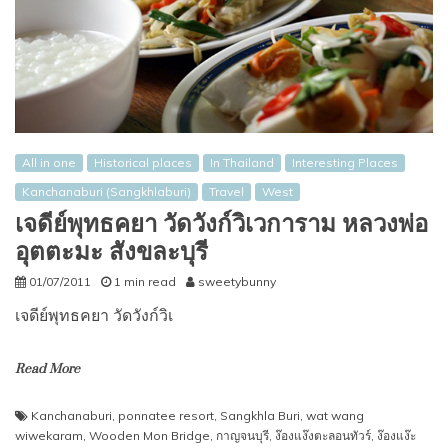
All in one
Historical places
In Thailand
Interesting Places
Kanchanaburi (Sangkhlaburi)
Travel
West
เจดีย์พุทธคยา วัดวังก์วิเวการาม หลวงพ่อ
อุตตะมะ สังขละบุรี
01/07/2011
1 min read
sweetybunny
เจดีย์พุทธคยา วัดวังก์วิเ
Read More
Kanchanaburi
,
ponnatee resort
,
Sangkhla Buri
,
wat wang
wiwekaram
,
Wooden Mon Bridge
,
กาญจนบุรี
,
ง๊องแง๊งตะลอนทัวร์
,
ง๊องแง๊ะ