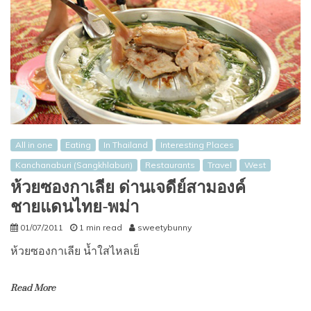
All in one
Eating
In Thailand
Interesting Places
Kanchanaburi (Sangkhlaburi)
Restaurants
Travel
West
ห้วยซองกาเลีย ด่านเจดีย์สามองค์
ชายแดนไทย-พม่า
01/07/2011
1 min read
sweetybunny
ห้วยซองกาเลีย น้ำใสไหลเย็
Read More