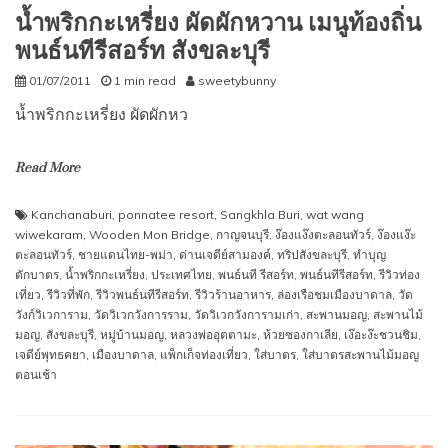
น้ำพริกกะเหรี่ยง ผัดผักหวาน เมนูท้องถิ่น
พนธ์นทีรีสอร์ท สังขละบุรี
01/07/2011
1 min read
sweetybunny
น้ำพริกกะเหรี่ยง ผัดผักหว
Read More
Kanchanaburi
,
ponnatee resort
,
Sangkhla Buri
,
wat wang
wiwekaram
,
Wooden Mon Bridge
,
กาญจนบุรี
,
ง๊องแง๊งตะลอนทัวร์
,
ง๊องแง๊ะ
ตะลอนทัวร์
,
ชายแดนไทย-พม่า
,
ด่านเจดีย์สามองค์
,
ทริปสังขละบุรี
,
ทำบุญ
ตักบาตร
,
น้ำพริกกะเหรี่ยง
,
ประเทศไทย
,
พนธ์นที รีสอร์ท
,
พนธ์นทีรีสอร์ท
,
รีวิวท่อง
เที่ยว
,
รีวิวที่พัก
,
รีวิวพนธ์นทีรีสอร์ท
,
รีวิวร้านอาหาร
,
ล่องเรือชมเมืองบาดาล
,
วัด
วังก์วิเวการาม
,
วัดวิเวกวังการราม
,
วัดวิเวกวังการามเก่า
,
สะพานมอญ
,
สะพานไม้
มอญ
,
สังขละบุรี
,
หมู่บ้านมอญ
,
หลวงพ่ออุตตามะ
,
ห้วยซองกาเลีย
,
เง๊อะง๊ะชวนชิม
,
เจดีย์พุทธคยา
,
เมืองบาดาล
,
แพ็กเก็จท่องเที่ยว
,
ใส่บาตร
,
ใส่บาตรสะพานไม้มอญ
ตอนเช้า