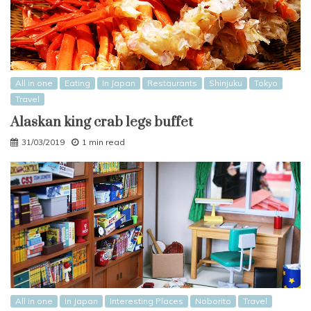
All in one
Eating
In Japan
Restaurants
Shinjuku
Tokyo
Travel
Alaskan king crab legs buffet
31/03/2019
1 min read
All in one
In Japan
Interesting Places
Noborito
Travel