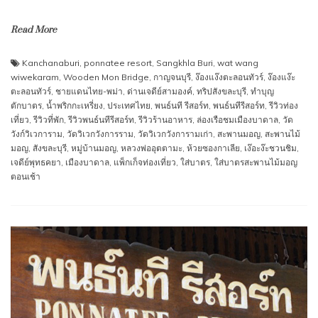
Read More
Kanchanaburi
,
ponnatee resort
,
Sangkhla Buri
,
wat wang
wiwekaram
,
Wooden Mon Bridge
,
กาญจนบุรี
,
ง๊องแง๊งตะลอนทัวร์
,
ง๊องแง๊ะ
ตะลอนทัวร์
,
ชายแดนไทย-พม่า
,
ด่านเจดีย์สามองค์
,
ทริปสังขละบุรี
,
ทำบุญ
ตักบาตร
,
น้ำพริกกะเหรี่ยง
,
ประเทศไทย
,
พนธ์นที รีสอร์ท
,
พนธ์นทีรีสอร์ท
,
รีวิวท่อง
เที่ยว
,
รีวิวที่พัก
,
รีวิวพนธ์นทีรีสอร์ท
,
รีวิวร้านอาหาร
,
ล่องเรือชมเมืองบาดาล
,
วัด
วังก์วิเวการาม
,
วัดวิเวกวังการราม
,
วัดวิเวกวังการามเก่า
,
สะพานมอญ
,
สะพานไม้
มอญ
,
สังขละบุรี
,
หมู่บ้านมอญ
,
หลวงพ่ออุตตามะ
,
ห้วยซองกาเลีย
,
เง๊อะง๊ะชวนชิม
,
เจดีย์พุทธคยา
,
เมืองบาดาล
,
แพ็กเก็จท่องเที่ยว
,
ใส่บาตร
,
ใส่บาตรสะพานไม้มอญ
ตอนเช้า