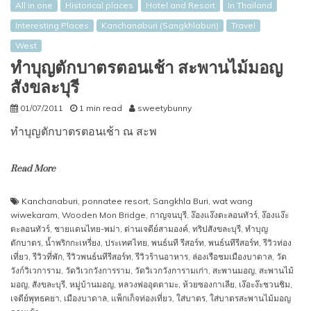
All in one
Historical places
Hotel and Resort
In Thailand
Interesting Places
Kanchanaburi (Sangkhlaburi)
Travel
West
ทำบุญตักบาตรตอนเช้า สะพานไม้มอญ
สังขละบุรี
01/07/2011
1 min read
sweetybunny
ทำบุญตักบาตรตอนเช้า ณ สะพ
Read More
Kanchanaburi
,
ponnatee resort
,
Sangkhla Buri
,
wat wang
wiwekaram
,
Wooden Mon Bridge
,
กาญจนบุรี
,
ง๊องแง๊งตะลอนทัวร์
,
ง๊องแง๊ะ
ตะลอนทัวร์
,
ชายแดนไทย-พม่า
,
ด่านเจดีย์สามองค์
,
ทริปสังขละบุรี
,
ทำบุญ
ตักบาตร
,
น้ำพริกกะเหรี่ยง
,
ประเทศไทย
,
พนธ์นที รีสอร์ท
,
พนธ์นทีรีสอร์ท
,
รีวิวท่อง
เที่ยว
,
รีวิวที่พัก
,
รีวิวพนธ์นทีรีสอร์ท
,
รีวิวร้านอาหาร
,
ล่องเรือชมเมืองบาดาล
,
วัด
วังก์วิเวการาม
,
วัดวิเวกวังการราม
,
วัดวิเวกวังการามเก่า
,
สะพานมอญ
,
สะพานไม้
มอญ
,
สังขละบุรี
,
หมู่บ้านมอญ
,
หลวงพ่ออุตตามะ
,
ห้วยซองกาเลีย
,
เง๊อะง๊ะชวนชิม
,
เจดีย์พุทธคยา
,
เมืองบาดาล
,
แพ็กเก็จท่องเที่ยว
,
ใส่บาตร
,
ใส่บาตรสะพานไม้มอญ