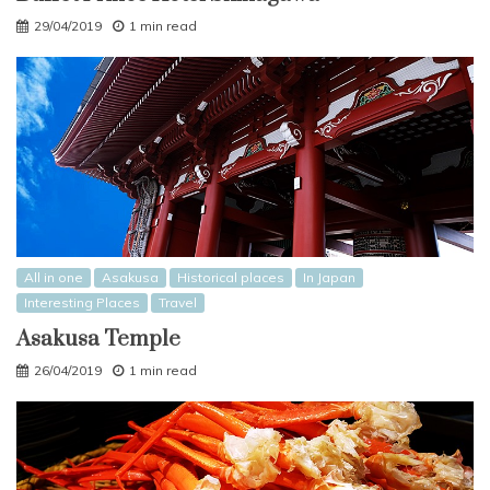
29/04/2019
1 min read
All in one
Asakusa
Historical places
In Japan
Interesting Places
Travel
Asakusa Temple
26/04/2019
1 min read