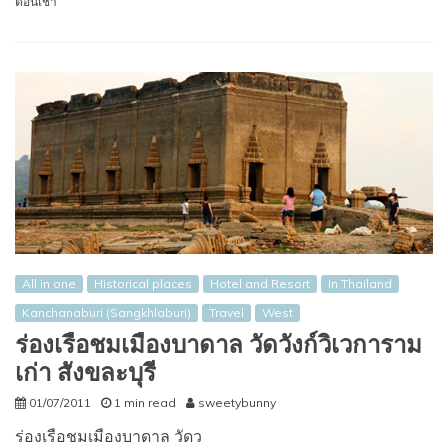
ตอนเช้า
All in one
Historical places
Hotel and Resort
In Thailand
Kanchanaburi (Sangkhlaburi)
Travel
West
ร่องเรือชมเมืองบาดาล วัดวังก์วิเวการาม
เก่า สังขละบุรี
01/07/2011
1 min read
sweetybunny
ร่องเรือชมเมืองบาดาล วัดว