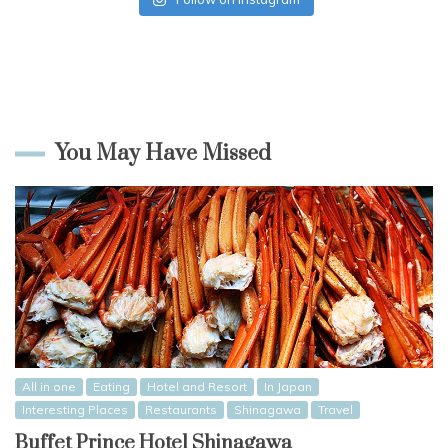
You May Have Missed
All in one
Eating
Hotel and Resort
In Japan
Interesting Places
Restaurants
Shinagawa
Travel
Buffet Prince Hotel Shinagawa