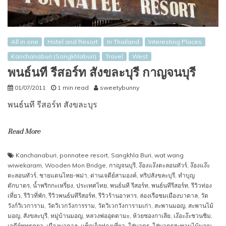
All in one
Hotel and Resort
In Thailand
Interesting Places
Kanchanaburi (Sangkhlaburi)
Travel
West
พนธ์นที รีสอร์ท สังขละบุรี กาญจนบุรี
01/07/2011
1 min read
sweetybunny
พนธ์นที รีสอร์ท สังขละบุร
Read More
Kanchanaburi
,
ponnatee resort
,
Sangkhla Buri
,
wat wang
wiwekaram
,
Wooden Mon Bridge
,
กาญจนบุรี
,
ง๊องแง๊งตะลอนทัวร์
,
ง๊องแง๊ะ
ตะลอนทัวร์
,
ชายแดนไทย-พม่า
,
ด่านเจดีย์สามองค์
,
ทริปสังขละบุรี
,
ทำบุญ
ตักบาตร
,
น้ำพริกกะเหรี่ยง
,
ประเทศไทย
,
พนธ์นที รีสอร์ท
,
พนธ์นทีรีสอร์ท
,
รีวิวท่อง
เที่ยว
,
รีวิวที่พัก
,
รีวิวพนธ์นทีรีสอร์ท
,
รีวิวร้านอาหาร
,
ล่องเรือชมเมืองบาดาล
,
วัด
วังก์วิเวการาม
,
วัดวิเวกวังการราม
,
วัดวิเวกวังการามเก่า
,
สะพานมอญ
,
สะพานไม้
มอญ
,
สังขละบุรี
,
หมู่บ้านมอญ
,
หลวงพ่ออุตตามะ
,
ห้วยซองกาเลีย
,
เง๊อะง๊ะชวนชิม
,
เจดีย์พุทธคยา
,
เมืองบาดาล
,
แพ็กเก็จท่องเที่ยว
,
ใส่บาตร
,
ใส่บาตรสะพานไม้มอญ