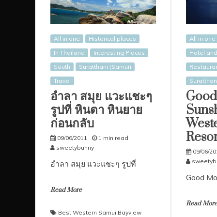
All in one
Historical places
All in one
In Thailand
Interesting Places
Hotel and
South
Suratthani (Samui)
Restaura
Travel
Suratthan
อำลา สมุย แวะแชะๆ
Good
รูปที่ หินตา หินยาย
Sunsh
ก่อนกลับ
West
Resor
09/06/2011
1 min read
sweetybunny
09/06/20
sweetyb
อำลา สมุย แวะแชะๆ รูปที่
Good Mo
Read More
Read Mor
Best Western Samui Bayview