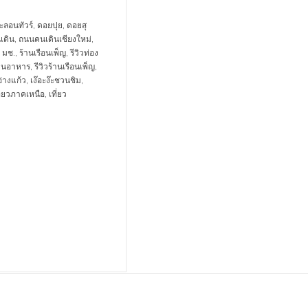
ะลอนทัวร์
,
ดอยปุย
,
ดอยสุ
เดิน
,
ถนนคนเดินเชียงใหม่
,
,
มช.
,
ร้านเรือนเพ็ญ
,
รีวิวท่อง
ร้านอาหาร
,
รีวิวร้านเรือนเพ็ญ
,
อ่างแก้ว
,
เง๊อะง๊ะชวนชิม
,
ี่ยวภาคเหนือ
,
เที่ยว