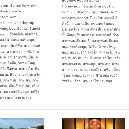
Bayview Resort Samui
,
stern Samui Bayview
Honeymoon Suite
,
One day trip
st western Samui
Samui
,
Sabieng Lay
,
Samui
,
Samui
esort Samui
,
Bayview Resort
,
ง๊องแง๊งตะลอนทัวร์
,
 Suite
,
One day trip
ดำน้ำ
,
ถนนคนเดิน
,
ถนนคนเดินสมุย
,
ieng Lay
,
Samui
,
Samui
ประเทศไทย
,
พระอาทิตย์ขึ้น
,
พระอาทิตย์
esort
,
ง๊องแง๊งตะลอนทัวร์
,
ขึ้นที่สมุย
,
ร้านอาหารบรรยากาศดี
,
ร้าน
นเดิน
,
ถนนคนเดินสมุย
,
อาหารสะเบียงเล
,
ร้านอาหารสะเบียงเล
,
พระอาทิตย์ขึ้น
,
พระอาทิตย์
สมุย
,
รีสอร์ทสมุย
,
วัดจีน
,
วัดพระใหญ่
,
้านอาหารบรรยากาศดี
,
ร้าน
สมุย
,
สมุย เบย์วิว รีสอร์ท
,
หาดละไม
,
หิน
ยงเล
,
ร้านอาหารสะเบียงเล
ตา
,
หินตา หินยาย
,
หินยาย
,
ฮานีมูน สวีท
,
สมุย
,
วัดจีน
,
วัดพระใหญ่
,
เกาะนางยวน
,
เกาะสมุย
,
เกาะเต่า
,
เกาะ
ย์วิว รีสอร์ท
,
หาดละไม
,
หิน
เต่า เกาะนางยวน
,
เง๊อะง๊ะชวนชิม
,
เที่ยว
ินยาย
,
หินยาย
,
ฮานีมูน สวีท
,
รอบเกาะสมุย
,
เบส เวสเทิร์น สมุย เบย์วิว
น
,
เกาะสมุย
,
เกาะเต่า
,
เกาะ
รีสอร์ท
,
เรือลมพระยา
,
โรงแรมสมุย
างยวน
,
เง๊อะง๊ะชวนชิม
,
เที่ยว
ย
,
เบส เวสเทิร์น สมุย เบย์วิว
ลมพระยา
,
โรงแรมสมุย