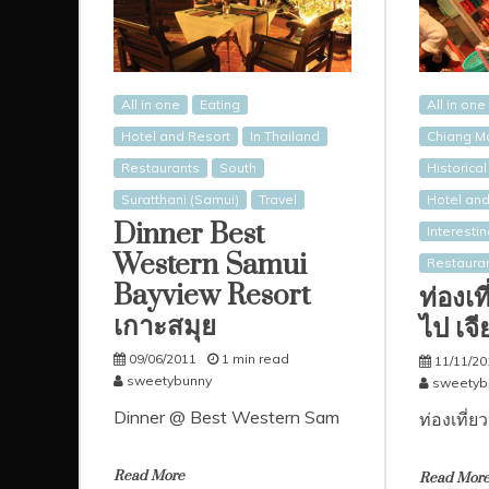
All in one
Eating
All in one
Hotel and Resort
In Thailand
Chiang M
Restaurants
South
Historica
Suratthani (Samui)
Travel
Hotel and
Dinner Best
Interesti
Western Samui
Restaura
Bayview Resort
ท่องเท
เกาะสมุย
ไป เจี
09/06/2011
1 min read
11/11/20
sweetybunny
sweetyb
Dinner @ Best Western Sam
ท่องเที่
Read More
Read Mor