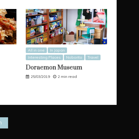
All in one
In Japan
Interesting Places
Noborito
Travel
Doraemon Museum
25/03/2019
2 min read