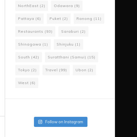
NorthEast
(2)
Odawara
(9)
Pattaya
(6)
Puket
(2)
Ranong
(11)
Restaurants
(93)
Saraburi
(2)
Shinagawa
(1)
Shinjuku
(1)
South
(42)
Suratthani (Samui)
(15)
Tokyo
(2)
Travel
(99)
Ubon
(2)
West
(6)
Follow on Instagram