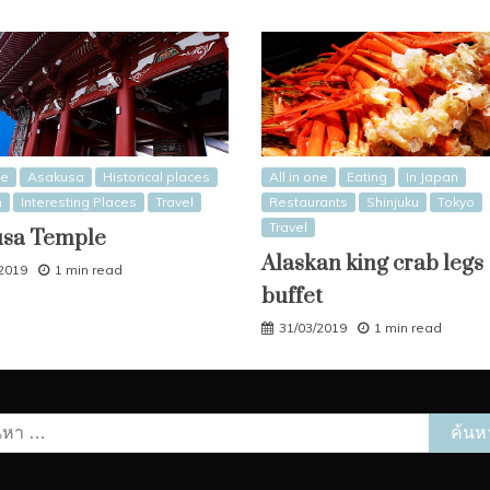
ne
Asakusa
Historical places
All in one
Eating
In Japan
n
Interesting Places
Travel
Restaurants
Shinjuku
Tokyo
Travel
usa Temple
Alaskan king crab legs
/2019
1 min read
buffet
31/03/2019
1 min read
หา
รับ: