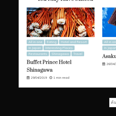
All in one
Eating
Hotel and Resort
All in o
In Japan
Interesting Places
In Japa
Restaurants
Shinagawa
Travel
Asak
Buffet Prince Hotel
26/04
Shinagawa
29/04/2019
1 min read
ค้น
สำห