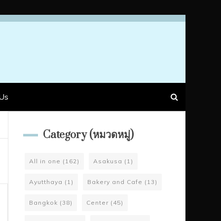
Us
Category (หมวดหมู่)
All in one
(162)
Asakusa
(1)
Ayutthaya
(1)
Bakery and Cafe
(13)
Bangkok
(38)
Center
(45)