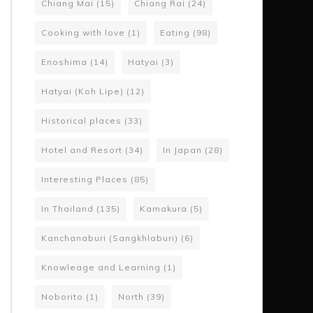
Chiang Mai
(15)
Chiang Rai
(24)
Cooking with love
(1)
Eating
(98)
Enoshima
(14)
Hatyai
(3)
Hatyai (Koh Lipe)
(12)
Historical places
(33)
Hotel and Resort
(34)
In Japan
(28)
Interesting Places
(85)
In Thailand
(135)
Kamakura
(5)
Kanchanaburi (Sangkhlaburi)
(6)
Knowleage and Learning
(1)
Noborito
(1)
North
(39)