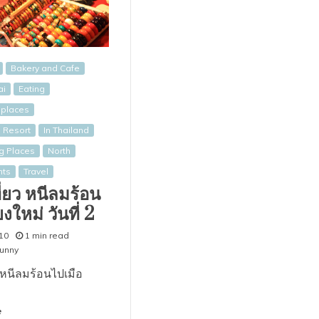
Bakery and Cafe
ai
Eating
l places
 Resort
In Thailand
ng Places
North
nts
Travel
ี่ยว หนีลมร้อน
ยงใหม่ วันที่ 2
10
1 min read
unny
ยวหนีลมร้อนไปเมือ
e