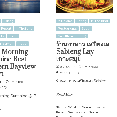
Eating
All in one
Eating
In Thailand
 Resort
In Thailand
Restaurants
South
nts
South
Suratthani (Samui)
ร้านอาหาร เสบียงเล
i (Samui)
Travel
Sabieng Lay
 Morning
เกาะสมุย
ine Best
ern Bayview
09/06/2011
1 min read
t
sweetybunny
ร้านอาหารเสบียงเล (Sabien
11
1 min read
unny
Read More
rning Sunshine @ B
Best Western Samui Bayview
e
Resort
,
Best western Samui