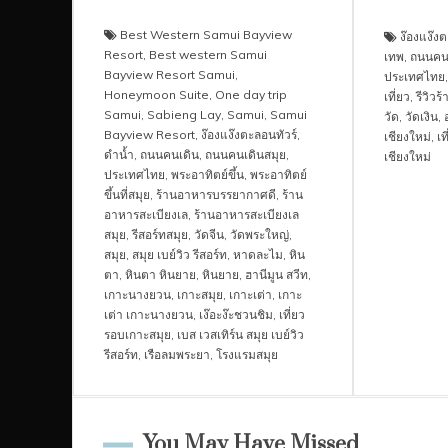
Best Western Samui Bayview
ง๊องแง๊งต
Resort
,
Best western Samui
เทพ
,
ถนนคน
Bayview Resort Samui
,
ประเทศไทย
Honeymoon Suite
,
One day trip
เที่ยว
,
รีวิว
Samui
,
Sabieng Lay
,
Samui
,
Samui
วัด
,
วัดเงิน
,
Bayview Resort
,
ง๊องแง๊งตะลอนทัวร์
,
เชียงใหม่
,
เท
ดำน้ำ
,
ถนนคนเดิน
,
ถนนคนเดินสมุย
,
เชียงใหม่
ประเทศไทย
,
พระอาทิตย์ขึ้น
,
พระอาทิตย์
ขึ้นที่สมุย
,
ร้านอาหารบรรยากาศดี
,
ร้าน
อาหารสะเบียงเล
,
ร้านอาหารสะเบียงเล
สมุย
,
รีสอร์ทสมุย
,
วัดจีน
,
วัดพระใหญ่
,
สมุย
,
สมุย เบย์วิว รีสอร์ท
,
หาดละไม
,
หิน
ตา
,
หินตา หินยาย
,
หินยาย
,
ฮานีมูน สวีท
,
เกาะนางยวน
,
เกาะสมุย
,
เกาะเต่า
,
เกาะ
เต่า เกาะนางยวน
,
เง๊อะง๊ะชวนชิม
,
เที่ยว
รอบเกาะสมุย
,
เบส เวสเทิร์น สมุย เบย์วิว
รีสอร์ท
,
เรือลมพระยา
,
โรงแรมสมุย
You May Have Missed