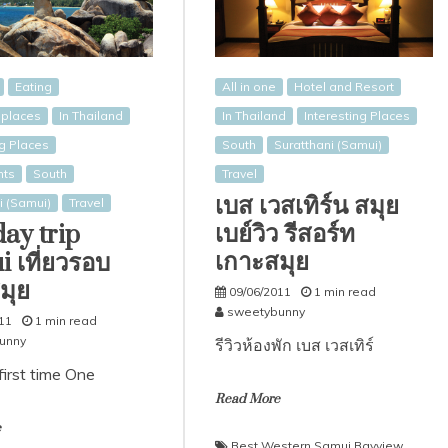
Eating
All in one
Hotel and Resort
l places
In Thailand
In Thailand
Interesting Places
ng Places
South
Suratthani (Samui)
nts
South
Travel
เบส เวสเทิร์น สมุย
i (Samui)
Travel
เบย์วิว รีสอร์ท
ay trip
เกาะสมุย
 เที่ยวรอบ
มุย
09/06/2011
1 min read
sweetybunny
11
1 min read
unny
รีวิวห้องพัก เบส เวสเทิร์
 first time One
Read More
e
Best Western Samui Bayview