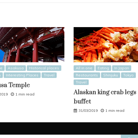
ne
Asakusa
Historical places
All in one
Eating
In Japan
n
Interesting Places
Travel
Restaurants
Shinjuku
Tokyo
Travel
usa Temple
Alaskan king crab legs
/2019
1 min read
buffet
31/03/2019
1 min read