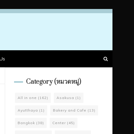
Us
Category (หมวดหมู่)
All in one
(162)
Asakusa
(1)
Ayutthaya
(1)
Bakery and Cafe
(13)
Bangkok
(38)
Center
(45)