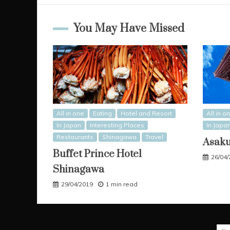
You May Have Missed
All in one
Eating
Hotel and Resort
All in o
In Japan
Interesting Places
In Japa
Restaurants
Shinagawa
Travel
Asak
Buffet Prince Hotel
26/04
Shinagawa
29/04/2019
1 min read