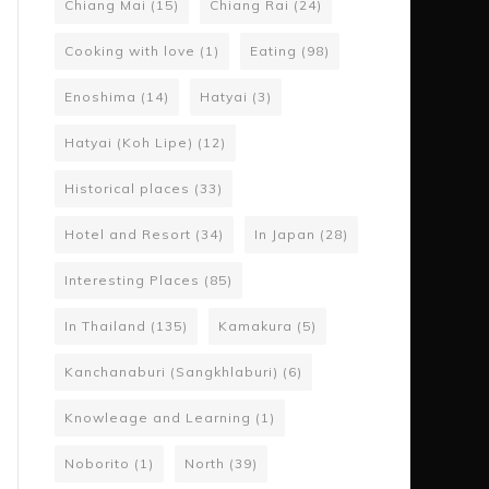
Chiang Mai
(15)
Chiang Rai
(24)
Cooking with love
(1)
Eating
(98)
Enoshima
(14)
Hatyai
(3)
Hatyai (Koh Lipe)
(12)
Historical places
(33)
Hotel and Resort
(34)
In Japan
(28)
Interesting Places
(85)
In Thailand
(135)
Kamakura
(5)
Kanchanaburi (Sangkhlaburi)
(6)
Knowleage and Learning
(1)
Noborito
(1)
North
(39)