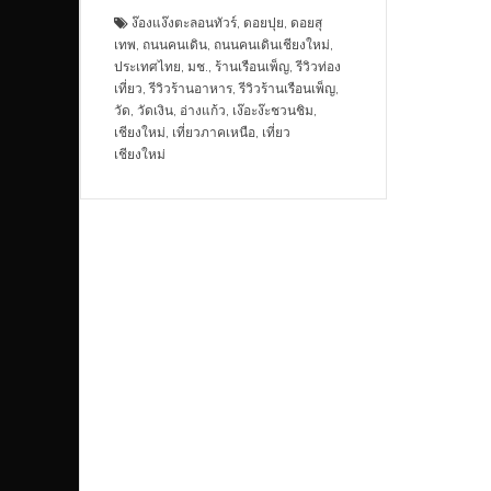
ง๊องแง๊งตะลอนทัวร์
,
ดอยปุย
,
ดอยสุ
เทพ
,
ถนนคนเดิน
,
ถนนคนเดินเชียงใหม่
,
ประเทศไทย
,
มช.
,
ร้านเรือนเพ็ญ
,
รีวิวท่อง
เที่ยว
,
รีวิวร้านอาหาร
,
รีวิวร้านเรือนเพ็ญ
,
วัด
,
วัดเงิน
,
อ่างแก้ว
,
เง๊อะง๊ะชวนชิม
,
เชียงใหม่
,
เที่ยวภาคเหนือ
,
เที่ยว
เชียงใหม่