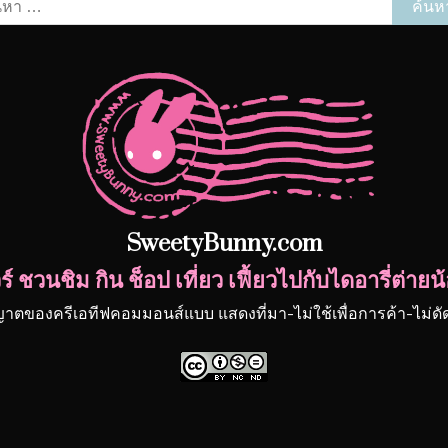
หา
รับ:
SweetyBunny.com
์ ชวนชิม กิน ช็อป เที่ยว เฟี้ยวไปกับไดอารี่ต่า
ญาตของครีเอทีฟคอมมอนส์แบบ แสดงที่มา-ไม่ใช้เพื่อการค้า-ไม่ด