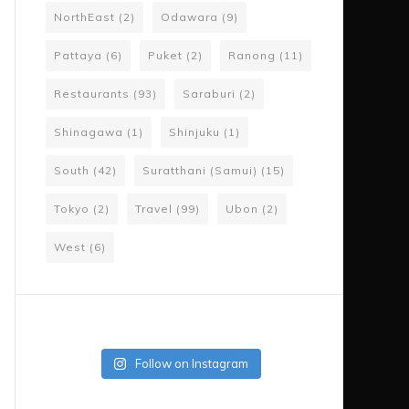
NorthEast
(2)
Odawara
(9)
Pattaya
(6)
Puket
(2)
Ranong
(11)
Restaurants
(93)
Saraburi
(2)
Shinagawa
(1)
Shinjuku
(1)
South
(42)
Suratthani (Samui)
(15)
Tokyo
(2)
Travel
(99)
Ubon
(2)
West
(6)
Follow on Instagram