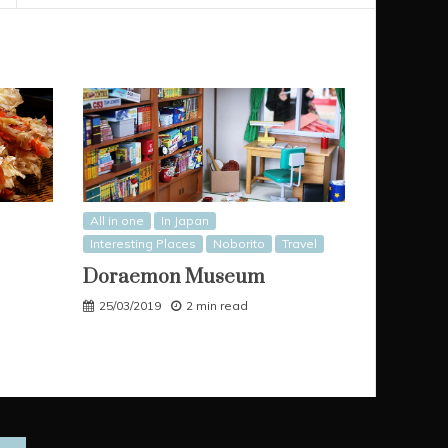
All in one
In Japan
Interesting Places
Noborito
Travel
Doraemon Museum
25/03/2019
2 min read