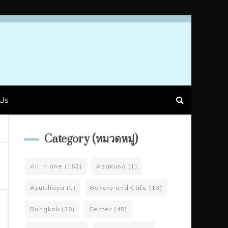
Us
Category (หมวดหมู่)
All in one
(162)
Asakusa
(1)
Ayutthaya
(1)
Bakery and Cafe
(13)
Bangkok
(38)
Center
(45)