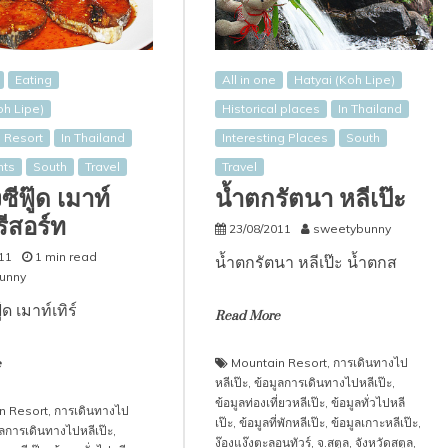
Eating
All in one
Hatyai (Koh Lipe)
oh Lipe)
Historical places
In Thailand
 Resort
In Thailand
Interesting Places
South
nts
South
Travel
Travel
งซีฟู๊ด เมาท์
น้ำตกรัตนา หลีเป๊ะ
 รีสอร์ท
23/08/2011
sweetybunny
11
1 min read
น้ำตกรัตนา หลีเป๊ะ น้ำตกส
unny
ู๊ด เมาท์เทิร์
Read More
Mountain Resort
,
การเดินทางไป
e
หลีเป๊ะ
,
ข้อมูลการเดินทางไปหลีเป๊ะ
,
ข้อมูลท่องเที่ยวหลีเป๊ะ
,
ข้อมูลทั่วไปหลี
n Resort
,
การเดินทางไป
เป๊ะ
,
ข้อมูลที่พักหลีเป๊ะ
,
ข้อมูลเกาะหลีเป๊ะ
,
ูลการเดินทางไปหลีเป๊ะ
,
ง๊องแง๊งตะลอนทัวร์
,
จ.สตูล
,
จังหวัดสตูล
,