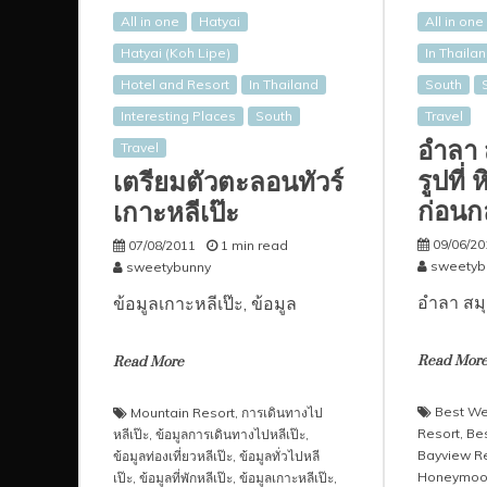
All in one
Hatyai
All in one
Hatyai (Koh Lipe)
In Thaila
Hotel and Resort
In Thailand
South
Interesting Places
South
Travel
อำลา 
Travel
รูปที่
เตรียมตัวตะลอนทัวร์
ก่อนก
เกาะหลีเป๊ะ
09/06/20
07/08/2011
1 min read
sweetyb
sweetybunny
อำลา สมุ
ข้อมูลเกาะหลีเป๊ะ, ข้อมูล
Read Mor
Read More
Best We
Mountain Resort
,
การเดินทางไป
Resort
,
Be
หลีเป๊ะ
,
ข้อมูลการเดินทางไปหลีเป๊ะ
,
Bayview R
ข้อมูลท่องเที่ยวหลีเป๊ะ
,
ข้อมูลทั่วไปหลี
Honeymoon
เป๊ะ
,
ข้อมูลที่พักหลีเป๊ะ
,
ข้อมูลเกาะหลีเป๊ะ
,