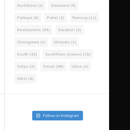
NorthEast
(2)
Odawara
(9)
Pattaya
(6)
Puket
(2)
Ranong
(11)
Restaurants
(93)
Saraburi
(2)
Shinagawa
(1)
Shinjuku
(1)
South
(42)
Suratthani (Samui)
(15)
Tokyo
(2)
Travel
(99)
Ubon
(2)
West
(6)
Follow on Instagram