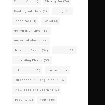
Chiang Mai
(15)
Chiang Rai
(24)
Cooking with love
(1)
Eating
(98)
Enoshima
(14)
Hatyai
(3)
Hatyai (Koh Lipe)
(12)
Historical places
(33)
Hotel and Resort
(34)
In Japan
(28)
Interesting Places
(85)
In Thailand
(135)
Kamakura
(5)
Kanchanaburi (Sangkhlaburi)
(6)
Knowleage and Learning
(1)
Noborito
(1)
North
(39)