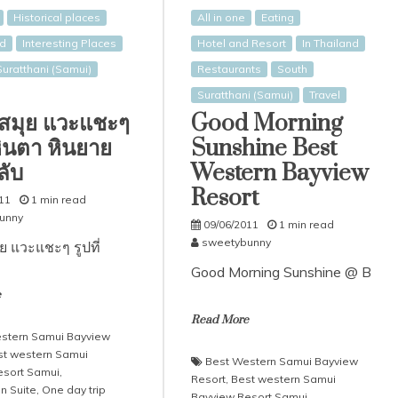
Historical places
All in one
Eating
nd
Interesting Places
Hotel and Resort
In Thailand
Suratthani (Samui)
Restaurants
South
Suratthani (Samui)
Travel
สมุย แวะแชะๆ
Good Morning
 หินตา หินยาย
Sunshine Best
ลับ
Western Bayview
Resort
11
1 min read
unny
09/06/2011
1 min read
sweetybunny
ย แวะแชะๆ รูปที่
Good Morning Sunshine @ B
e
Read More
stern Samui Bayview
st western Samui
Best Western Samui Bayview
esort Samui
,
Resort
,
Best western Samui
 Suite
,
One day trip
Bayview Resort Samui
,