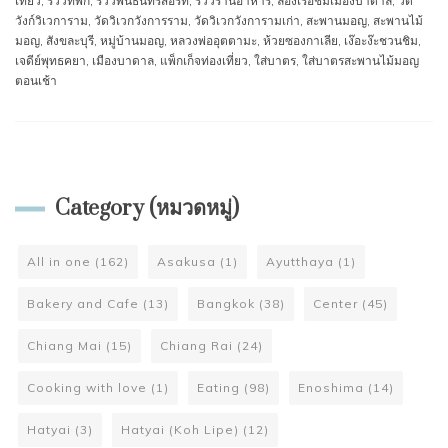
เที่ยว
,
รีวิวที่พัก
,
รีวิวพนธ์นทีรีสอร์ท
,
รีวิวร้านอาหาร
,
ล่องเรือชมเมืองบาดาล
,
วัด
วังก์วิเวการาม
,
วัดวิเวกวังการราม
,
วัดวิเวกวังการามเก่า
,
สะพานมอญ
,
สะพานไม้
มอญ
,
สังขละบุรี
,
หมู่บ้านมอญ
,
หลวงพ่ออุตตามะ
,
ห้วยซองกาเลีย
,
เง๊อะง๊ะชวนชิม
,
เจดีย์พุทธคยา
,
เมืองบาดาล
,
แพ็กเก็จท่องเที่ยว
,
ใส่บาตร
,
ใส่บาตรสะพานไม้มอญ
ตอนเช้า
Category (หมวดหมู่)
All in one
(162)
Asakusa
(1)
Ayutthaya
(1)
Bakery and Cafe
(13)
Bangkok
(38)
Center
(45)
Chiang Mai
(15)
Chiang Rai
(24)
Cooking with love
(1)
Eating
(98)
Enoshima
(14)
Hatyai
(3)
Hatyai (Koh Lipe)
(12)