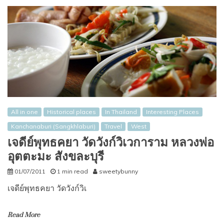
All in one
Historical places
In Thailand
Interesting Places
Kanchanaburi (Sangkhlaburi)
Travel
West
เจดีย์พุทธคยา วัดวังก์วิเวการาม หลวงพ่อ
อุตตะมะ สังขละบุรี
01/07/2011
1 min read
sweetybunny
เจดีย์พุทธคยา วัดวังก์วิเ
Read More