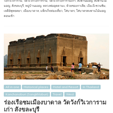
วังก์วิเวการาม
,
วัดวิเวกวังการราม
,
วัดวิเวกวังการามเก่า
,
สะพานมอญ
,
สะพานไม้
มอญ
,
สังขละบุรี
,
หมู่บ้านมอญ
,
หลวงพ่ออุตตามะ
,
ห้วยซองกาเลีย
,
เง๊อะง๊ะชวนชิม
,
เจดีย์พุทธคยา
,
เมืองบาดาล
,
แพ็กเก็จท่องเที่ยว
,
ใส่บาตร
,
ใส่บาตรสะพานไม้มอญ
ตอนเช้า
All in one
Historical places
Hotel and Resort
In Thailand
Kanchanaburi (Sangkhlaburi)
Travel
West
ร่องเรือชมเมืองบาดาล วัดวังก์วิเวการาม
เก่า สังขละบุรี