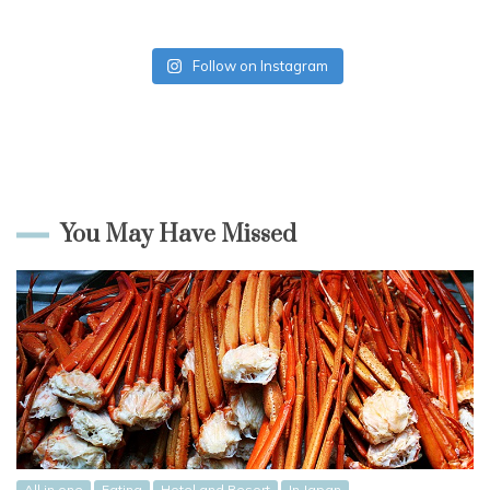
Follow on Instagram
You May Have Missed
All in one
Eating
Hotel and Resort
In Japan