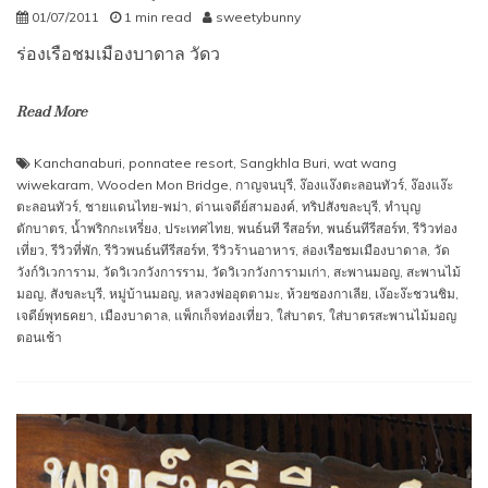
01/07/2011
1 min read
sweetybunny
ร่องเรือชมเมืองบาดาล วัดว
Read More
Kanchanaburi
,
ponnatee resort
,
Sangkhla Buri
,
wat wang
wiwekaram
,
Wooden Mon Bridge
,
กาญจนบุรี
,
ง๊องแง๊งตะลอนทัวร์
,
ง๊องแง๊ะ
ตะลอนทัวร์
,
ชายแดนไทย-พม่า
,
ด่านเจดีย์สามองค์
,
ทริปสังขละบุรี
,
ทำบุญ
ตักบาตร
,
น้ำพริกกะเหรี่ยง
,
ประเทศไทย
,
พนธ์นที รีสอร์ท
,
พนธ์นทีรีสอร์ท
,
รีวิวท่อง
เที่ยว
,
รีวิวที่พัก
,
รีวิวพนธ์นทีรีสอร์ท
,
รีวิวร้านอาหาร
,
ล่องเรือชมเมืองบาดาล
,
วัด
วังก์วิเวการาม
,
วัดวิเวกวังการราม
,
วัดวิเวกวังการามเก่า
,
สะพานมอญ
,
สะพานไม้
มอญ
,
สังขละบุรี
,
หมู่บ้านมอญ
,
หลวงพ่ออุตตามะ
,
ห้วยซองกาเลีย
,
เง๊อะง๊ะชวนชิม
,
เจดีย์พุทธคยา
,
เมืองบาดาล
,
แพ็กเก็จท่องเที่ยว
,
ใส่บาตร
,
ใส่บาตรสะพานไม้มอญ
ตอนเช้า