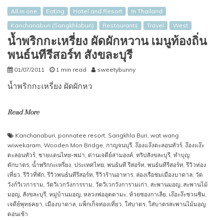
All in one
Eating
Hotel and Resort
In Thailand
Kanchanaburi (Sangkhlaburi)
Restaurants
Travel
West
น้ำพริกกะเหรี่ยง ผัดผักหวาน เมนูท้องถิ่น
พนธ์นทีรีสอร์ท สังขละบุรี
01/07/2011
1 min read
sweetybunny
น้ำพริกกะเหรี่ยง ผัดผักหว
Read More
Kanchanaburi
,
ponnatee resort
,
Sangkhla Buri
,
wat wang
wiwekaram
,
Wooden Mon Bridge
,
กาญจนบุรี
,
ง๊องแง๊งตะลอนทัวร์
,
ง๊องแง๊ะ
ตะลอนทัวร์
,
ชายแดนไทย-พม่า
,
ด่านเจดีย์สามองค์
,
ทริปสังขละบุรี
,
ทำบุญ
ตักบาตร
,
น้ำพริกกะเหรี่ยง
,
ประเทศไทย
,
พนธ์นที รีสอร์ท
,
พนธ์นทีรีสอร์ท
,
รีวิวท่อง
เที่ยว
,
รีวิวที่พัก
,
รีวิวพนธ์นทีรีสอร์ท
,
รีวิวร้านอาหาร
,
ล่องเรือชมเมืองบาดาล
,
วัด
วังก์วิเวการาม
,
วัดวิเวกวังการราม
,
วัดวิเวกวังการามเก่า
,
สะพานมอญ
,
สะพานไม้
มอญ
,
สังขละบุรี
,
หมู่บ้านมอญ
,
หลวงพ่ออุตตามะ
,
ห้วยซองกาเลีย
,
เง๊อะง๊ะชวนชิม
,
เจดีย์พุทธคยา
,
เมืองบาดาล
,
แพ็กเก็จท่องเที่ยว
,
ใส่บาตร
,
ใส่บาตรสะพานไม้มอญ
ตอนเช้า