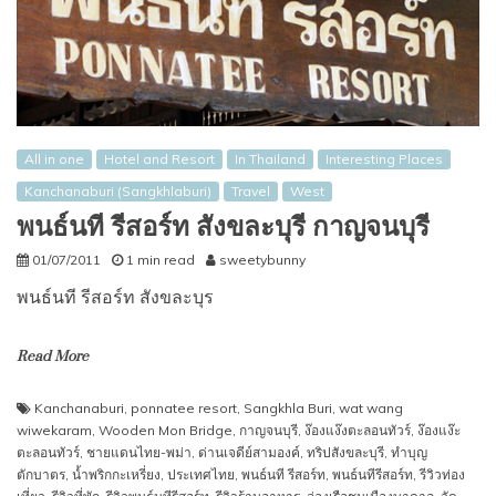
All in one
Hotel and Resort
In Thailand
Interesting Places
Kanchanaburi (Sangkhlaburi)
Travel
West
พนธ์นที รีสอร์ท สังขละบุรี กาญจนบุรี
01/07/2011
1 min read
sweetybunny
พนธ์นที รีสอร์ท สังขละบุร
Read More
Kanchanaburi
,
ponnatee resort
,
Sangkhla Buri
,
wat wang
wiwekaram
,
Wooden Mon Bridge
,
กาญจนบุรี
,
ง๊องแง๊งตะลอนทัวร์
,
ง๊องแง๊ะ
ตะลอนทัวร์
,
ชายแดนไทย-พม่า
,
ด่านเจดีย์สามองค์
,
ทริปสังขละบุรี
,
ทำบุญ
ตักบาตร
,
น้ำพริกกะเหรี่ยง
,
ประเทศไทย
,
พนธ์นที รีสอร์ท
,
พนธ์นทีรีสอร์ท
,
รีวิวท่อง