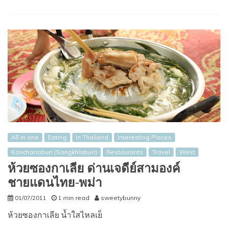
All in one
Eating
In Thailand
Interesting Places
Kanchanaburi (Sangkhlaburi)
Restaurants
Travel
West
ห้วยซองกาเลีย ด่านเจดีย์สามองค์
ชายแดนไทย-พม่า
01/07/2011
1 min read
sweetybunny
ห้วยซองกาเลีย น้ำใสไหลเย็