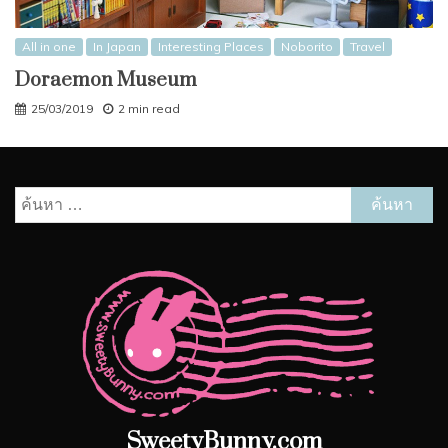
All in one
In Japan
Interesting Places
Noborito
Travel
Doraemon Museum
25/03/2019
2 min read
ค้นหา
สำหรับ:
SweetyBunny.com