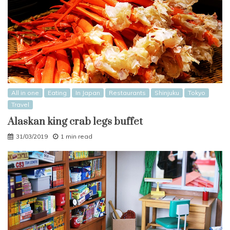
All in one
Eating
In Japan
Restaurants
Shinjuku
Tokyo
Travel
Alaskan king crab legs buffet
31/03/2019
1 min read