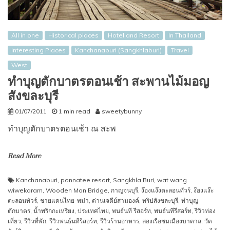
All in one
Historical places
Hotel and Resort
In Thailand
Interesting Places
Kanchanaburi (Sangkhlaburi)
Travel
West
ทำบุญตักบาตรตอนเช้า สะพานไม้มอญ
สังขละบุรี
01/07/2011
1 min read
sweetybunny
ทำบุญตักบาตรตอนเช้า ณ สะพ
Read More
Kanchanaburi
,
ponnatee resort
,
Sangkhla Buri
,
wat wang
wiwekaram
,
Wooden Mon Bridge
,
กาญจนบุรี
,
ง๊องแง๊งตะลอนทัวร์
,
ง๊องแง๊ะ
ตะลอนทัวร์
,
ชายแดนไทย-พม่า
,
ด่านเจดีย์สามองค์
,
ทริปสังขละบุรี
,
ทำบุญ
ตักบาตร
,
น้ำพริกกะเหรี่ยง
,
ประเทศไทย
,
พนธ์นที รีสอร์ท
,
พนธ์นทีรีสอร์ท
,
รีวิวท่อง
เที่ยว
,
รีวิวที่พัก
,
รีวิวพนธ์นทีรีสอร์ท
,
รีวิวร้านอาหาร
,
ล่องเรือชมเมืองบาดาล
,
วัด