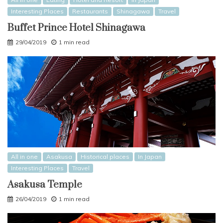
Interesting Places
Restaurants
Shinagawa
Travel
Buffet Prince Hotel Shinagawa
29/04/2019
1 min read
All in one
Asakusa
Historical places
In Japan
Interesting Places
Travel
Asakusa Temple
26/04/2019
1 min read