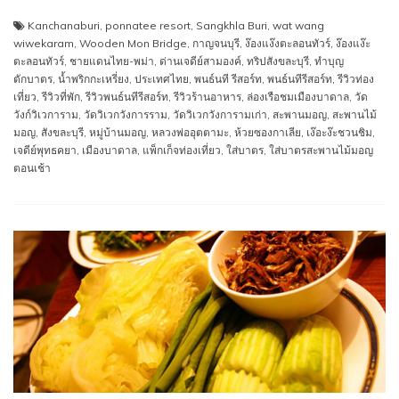
Kanchanaburi
,
ponnatee resort
,
Sangkhla Buri
,
wat wang
wiwekaram
,
Wooden Mon Bridge
,
กาญจนบุรี
,
ง๊องแง๊งตะลอนทัวร์
,
ง๊องแง๊ะ
ตะลอนทัวร์
,
ชายแดนไทย-พม่า
,
ด่านเจดีย์สามองค์
,
ทริปสังขละบุรี
,
ทำบุญ
ตักบาตร
,
น้ำพริกกะเหรี่ยง
,
ประเทศไทย
,
พนธ์นที รีสอร์ท
,
พนธ์นทีรีสอร์ท
,
รีวิวท่อง
เที่ยว
,
รีวิวที่พัก
,
รีวิวพนธ์นทีรีสอร์ท
,
รีวิวร้านอาหาร
,
ล่องเรือชมเมืองบาดาล
,
วัด
วังก์วิเวการาม
,
วัดวิเวกวังการราม
,
วัดวิเวกวังการามเก่า
,
สะพานมอญ
,
สะพานไม้
มอญ
,
สังขละบุรี
,
หมู่บ้านมอญ
,
หลวงพ่ออุตตามะ
,
ห้วยซองกาเลีย
,
เง๊อะง๊ะชวนชิม
,
เจดีย์พุทธคยา
,
เมืองบาดาล
,
แพ็กเก็จท่องเที่ยว
,
ใส่บาตร
,
ใส่บาตรสะพานไม้มอญ
ตอนเช้า