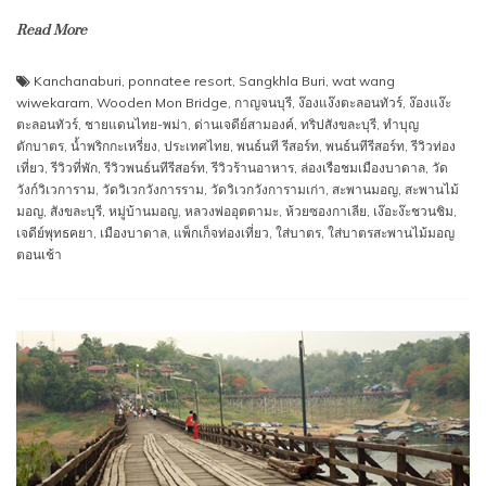
Read More
Kanchanaburi
,
ponnatee resort
,
Sangkhla Buri
,
wat wang
wiwekaram
,
Wooden Mon Bridge
,
กาญจนบุรี
,
ง๊องแง๊งตะลอนทัวร์
,
ง๊องแง๊ะ
ตะลอนทัวร์
,
ชายแดนไทย-พม่า
,
ด่านเจดีย์สามองค์
,
ทริปสังขละบุรี
,
ทำบุญ
ตักบาตร
,
น้ำพริกกะเหรี่ยง
,
ประเทศไทย
,
พนธ์นที รีสอร์ท
,
พนธ์นทีรีสอร์ท
,
รีวิวท่อง
เที่ยว
,
รีวิวที่พัก
,
รีวิวพนธ์นทีรีสอร์ท
,
รีวิวร้านอาหาร
,
ล่องเรือชมเมืองบาดาล
,
วัด
วังก์วิเวการาม
,
วัดวิเวกวังการราม
,
วัดวิเวกวังการามเก่า
,
สะพานมอญ
,
สะพานไม้
มอญ
,
สังขละบุรี
,
หมู่บ้านมอญ
,
หลวงพ่ออุตตามะ
,
ห้วยซองกาเลีย
,
เง๊อะง๊ะชวนชิม
,
เจดีย์พุทธคยา
,
เมืองบาดาล
,
แพ็กเก็จท่องเที่ยว
,
ใส่บาตร
,
ใส่บาตรสะพานไม้มอญ
ตอนเช้า