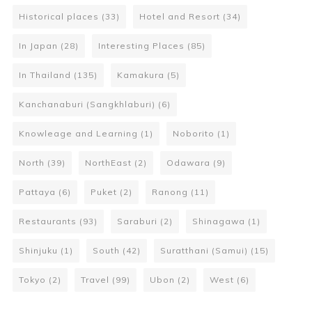
Historical places
(33)
Hotel and Resort
(34)
In Japan
(28)
Interesting Places
(85)
In Thailand
(135)
Kamakura
(5)
Kanchanaburi (Sangkhlaburi)
(6)
Knowleage and Learning
(1)
Noborito
(1)
North
(39)
NorthEast
(2)
Odawara
(9)
Pattaya
(6)
Puket
(2)
Ranong
(11)
Restaurants
(93)
Saraburi
(2)
Shinagawa
(1)
Shinjuku
(1)
South
(42)
Suratthani (Samui)
(15)
Tokyo
(2)
Travel
(99)
Ubon
(2)
West
(6)