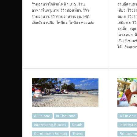
ร้านอาหารใกล้รถไฟฟ้า BTS
,
ร้าน
ร้านอีสานคร
อาหารในกรุงเทพ
,
รีวิวท่องเที่ยว
,
รีวิว
เที่ยว
,
รีวิว
ร้านอาหาร
,
รีวิวร้านอาหารบรรยาศดี
,
ชมเล
,
รีวิวร
เง๊อะง๊ะชวนชิม
,
โคซิแร
,
โคซิแร ทองหล่อ
เสบียงเล
,
รีว
รสเด็ด
,
สมุย
เฉวง สมุย
,
ห
เง๊อะง๊ะชวนช
ใต้
,
เรือลมพ
All in one
In Thailand
All in one
Interesting Places
South
Interesti
Suratthani (Samui)
Travel
Restaura