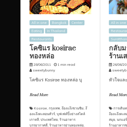
All in one
Bangkok
Center
All in one
Eating
In Thailand
Restaura
Restaurants
Suratthan
โคซิแร kosirae
กลับมา
ทองหล่อ
ร้านเส
28/06/2011
1 min read
26/06/20
sweetybunny
sweetyb
โคซิแร Kosirae ทองหล่อ บุ
หัวใจและ
Read More
Read Mor
Kosirae
,
กรุงเทพ
,
ง๊องแง๊งชวนชิม
,
ง๊
การเดินท
องแง๊งตะลอนทัวร์
,
บุฟเฟต์ปิ้งย่างสไตล์
ง๊องแง๊งตะลอ
เกาหลี
,
ประเทศไทย
,
ร้านอาหาร
สมุย
,
นกแอร์
บรรยากาศดี
,
ร้านอาหารย่านทองหล่อ
,
ร้านอาหารช