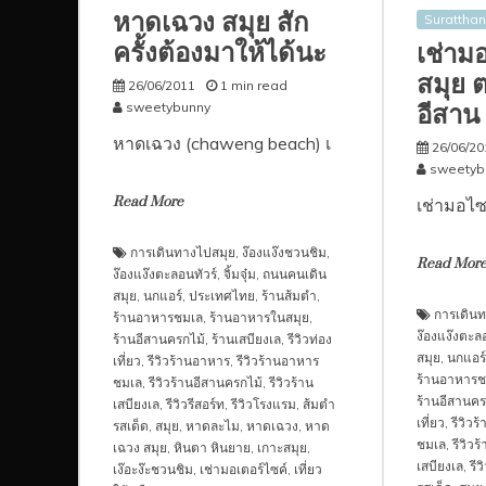
หาดเฉวง สมุย สัก
Suratthan
ครั้งต้องมาให้ได้นะ
เช่าม
สมุย 
26/06/2011
1 min read
อีสาน
sweetybunny
หาดเฉวง (chaweng beach) เ
26/06/20
sweetyb
Read More
เช่ามอไซ
การเดินทางไปสมุย
,
ง๊องแง๊งชวนชิม
,
Read Mor
ง๊องแง๊งตะลอนทัวร์
,
จิ้มจุ๋ม
,
ถนนคนเดิน
สมุย
,
นกแอร์
,
ประเทศไทย
,
ร้านส้มตำ
,
การเดินท
ร้านอาหารชมเล
,
ร้านอาหารในสมุย
,
ง๊องแง๊งตะลอ
ร้านอีสานครกไม้
,
ร้านเสบียงเล
,
รีวิวท่อง
สมุย
,
นกแอร์
เที่ยว
,
รีวิวร้านอาหาร
,
รีวิวร้านอาหาร
ร้านอาหารช
ชมเล
,
รีวิวร้านอีสานครกไม้
,
รีวิวร้าน
ร้านอีสานคร
เสบียงเล
,
รีวิวรีสอร์ท
,
รีวิวโรงแรม
,
ส้มตำ
เที่ยว
,
รีวิว
รสเด็ด
,
สมุย
,
หาดละไม
,
หาดเฉวง
,
หาด
ชมเล
,
รีวิวร
เฉวง สมุย
,
หินตา หินยาย
,
เกาะสมุย
,
เสบียงเล
,
รีว
เง๊อะง๊ะชวนชิม
,
เช่ามอเตอร์ไซค์
,
เที่ยว