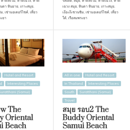
,
หาดละไม
,
หาดเฉวง
,
หาด
รสเด็ด
,
สมุย
,
หาดละไม
,
หาดเฉวง
,
หาด
ินตา หินยาย
,
เกาะสมุย
,
เฉวง สมุย
,
หินตา หินยาย
,
เกาะสมุย
,
ิม
,
เช่ามอเตอร์ไซค์
,
เที่ยว
เง๊อะง๊ะชวนชิม
,
เช่ามอเตอร์ไซค์
,
เที่ยว
ระยา
ใต้
,
เรือลมพระยา
Hotel and Resort
All in one
Hotel and Resort
nd
Interesting Places
In Thailand
Interesting Places
Suratthani (Samui)
South
Suratthani (Samui)
Travel
ew The
สมุย รอบ2 The
 Oriental
Buddy Oriental
i Beach
Samui Beach