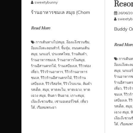
Resor
sweetybunny
ร้านอาหารชมเล สมุย (Chom
26/06/20
sweetyb
Read More
Buddy Or
การเดินทางไปสมุย
,
ง๊องแง๊งชวนชิม
,
Read Mor
ง๊องแง๊งตะลอนทัวร์
,
จิ้มจุ๋ม
,
ถนนคนเดิน
สมุย
,
นกแอร์
,
ประเทศไทย
,
ร้านส้มตำ
,
การเดินท
ร้านอาหารชมเล
,
ร้านอาหารในสมุย
,
ง๊องแง๊งตะลอ
ร้านอีสานครกไม้
,
ร้านเสบียงเล
,
รีวิวท่อง
สมุย
,
นกแอร์
เที่ยว
,
รีวิวร้านอาหาร
,
รีวิวร้านอาหาร
ร้านอาหารช
ชมเล
,
รีวิวร้านอีสานครกไม้
,
รีวิวร้าน
ร้านอีสานคร
เสบียงเล
,
รีวิวรีสอร์ท
,
รีวิวโรงแรม
,
ส้มตำ
เที่ยว
,
รีวิว
รสเด็ด
,
สมุย
,
หาดละไม
,
หาดเฉวง
,
หาด
ชมเล
,
รีวิวร
เฉวง สมุย
,
หินตา หินยาย
,
เกาะสมุย
,
เสบียงเล
,
รีว
เง๊อะง๊ะชวนชิม
,
เช่ามอเตอร์ไซค์
,
เที่ยว
รสเด็ด
,
สมุย
ใต้
,
เรือลมพระยา
เฉวง สมุย
,
ห
เง๊อะง๊ะชวนช
ใต้
,
เรือลมพ