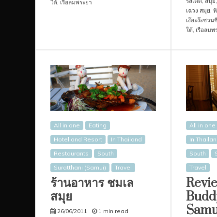
รสเด็ด
,
สมุย
ใต้
,
เรือลมพระยา
เฉวง สมุย
,
ห
เง๊อะง๊ะชวนช
ใต้
,
เรือลมพ
All in one
Eating
All in one
Hotel and Resort
In Thailand
In Thaila
Restaurants
South
South
Suratthani (Samui)
Travel
Travel
ร้านอาหาร ชมเล
Revi
สมุย
Buddy
Samu
26/06/2011
1 min read