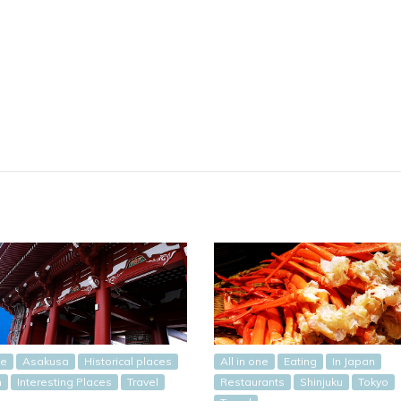
ne
Asakusa
Historical places
All in one
Eating
In Japan
n
Interesting Places
Travel
Restaurants
Shinjuku
Tokyo