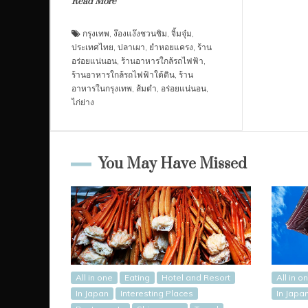
Read More
กรุงเทพ
,
ง๊องแง๊งชวนชิม
,
จิ้มจุ๋ม
,
ประเทศไทย
,
ปลาเผา
,
ยำหอยแครง
,
ร้าน
อร่อยแน่นอน
,
ร้านอาหารใกล้รถไฟฟ้า
,
ร้านอาหารใกล้รถไฟฟ้าใต้ดิน
,
ร้าน
อาหารในกรุงเทพ
,
ส้มตำ
,
อร่อยแน่นอน
,
ไก่ย่าง
You May Have Missed
All in one
Eating
Hotel and Resort
All in o
In Japan
Interesting Places
In Japa