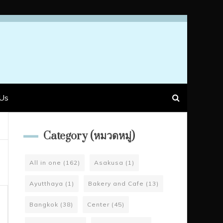
Us
Category (หมวดหมู่)
All in one
(162)
Asakusa
(1)
Ayutthaya
(1)
Bakery and Cafe
(13)
Bangkok
(38)
Center
(45)