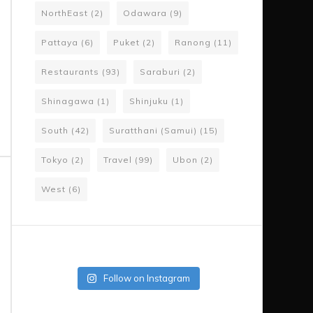
NorthEast
(2)
Odawara
(9)
Pattaya
(6)
Puket
(2)
Ranong
(11)
Restaurants
(93)
Saraburi
(2)
Shinagawa
(1)
Shinjuku
(1)
South
(42)
Suratthani (Samui)
(15)
Tokyo
(2)
Travel
(99)
Ubon
(2)
West
(6)
Follow on Instagram