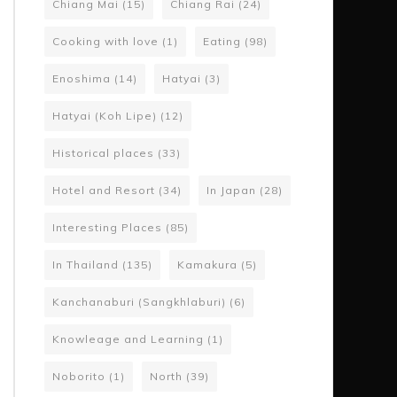
Chiang Mai
(15)
Chiang Rai
(24)
Cooking with love
(1)
Eating
(98)
Enoshima
(14)
Hatyai
(3)
Hatyai (Koh Lipe)
(12)
Historical places
(33)
Hotel and Resort
(34)
In Japan
(28)
Interesting Places
(85)
In Thailand
(135)
Kamakura
(5)
Kanchanaburi (Sangkhlaburi)
(6)
Knowleage and Learning
(1)
Noborito
(1)
North
(39)