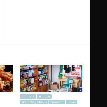
All in one
In Japan
Interesting Places
Noborito
Travel