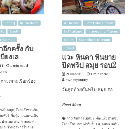
Eating
In Thailand
All in one
Hotel and Resort
nts
South
In Thailand
Interesting Places
i (Samui)
South
Suratthani (Samui)
อีกครั้ง กับ
Travel
บียงเล
แวะ หินตา หินยาย
ปิดทริป สมุย รอบ2
11
1 min read
unny
26/06/2011
1 min read
sweetybunny
กระเพาะเรียกร้อง
วันสุดท้ายกันทริป สมุย รอ
e
Read More
างไปสมุย
,
ง๊องแง๊งชวนชิม
,
นทัวร์
,
จิ้มจุ๋ม
,
ถนนคนเดิน
การเดินทางไปสมุย
,
ง๊องแง๊งชวนชิม
,
,
ประเทศไทย
,
ร้านส้มตำ
,
ง๊องแง๊งตะลอนทัวร์
,
จิ้มจุ๋ม
,
ถนนคนเดิน
มเล
,
ร้านอาหารในสมุย
,