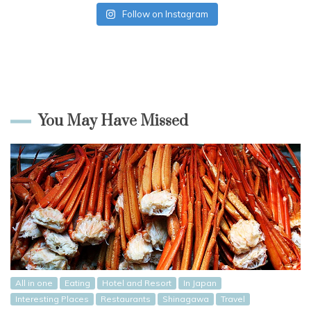
Follow on Instagram
You May Have Missed
All in one
Eating
Hotel and Resort
In Japan
Interesting Places
Restaurants
Shinagawa
Travel