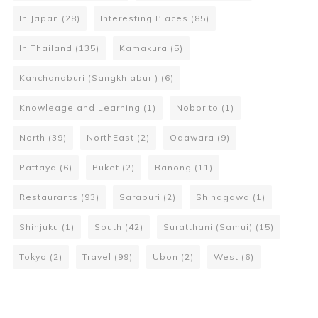
In Japan
(28)
Interesting Places
(85)
In Thailand
(135)
Kamakura
(5)
Kanchanaburi (Sangkhlaburi)
(6)
Knowleage and Learning
(1)
Noborito
(1)
North
(39)
NorthEast
(2)
Odawara
(9)
Pattaya
(6)
Puket
(2)
Ranong
(11)
Restaurants
(93)
Saraburi
(2)
Shinagawa
(1)
Shinjuku
(1)
South
(42)
Suratthani (Samui)
(15)
Tokyo
(2)
Travel
(99)
Ubon
(2)
West
(6)