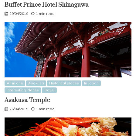
Buffet Prince Hotel Shinagawa
29/04/2019
1 min read
All in one
Asakusa
Historical places
In Japan
Interesting Places
Travel
Asakusa Temple
26/04/2019
1 min read