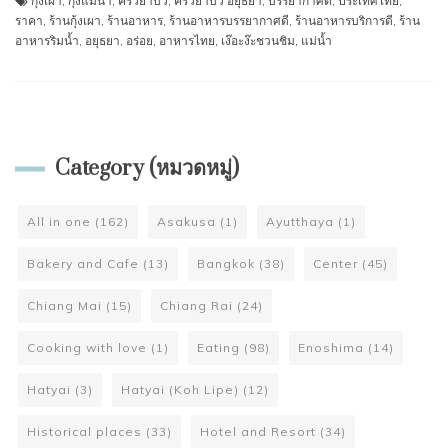
กุ้งเผา
,
กุ้งแม่นํ้า
,
ครัวย่าบัว
,
ครัวย่าบัว อยุธยา
,
บรรยากาศดี
,
ประเทศไทย
,
ราคา
,
ร้านกุ้งเผา
,
ร้านอาหาร
,
ร้านอาหารบรรยากาศดี
,
ร้านอาหารบริการดี
,
ร้าน
อาหารริมน้ำ
,
อยุธยา
,
อร่อย
,
อาหารไทย
,
เง๊อะง๊ะชวนชิม
,
แม่นํ้า
Category (หมวดหมู่)
All in one
(162)
Asakusa
(1)
Ayutthaya
(1)
Bakery and Cafe
(13)
Bangkok
(38)
Center
(45)
Chiang Mai
(15)
Chiang Rai
(24)
Cooking with love
(1)
Eating
(98)
Enoshima
(14)
Hatyai
(3)
Hatyai (Koh Lipe)
(12)
Historical places
(33)
Hotel and Resort
(34)