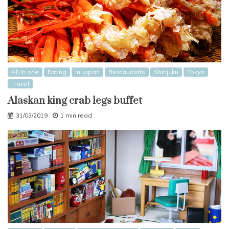
All in one
Eating
In Japan
Restaurants
Shinjuku
Tokyo
Travel
Alaskan king crab legs buffet
31/03/2019
1 min read