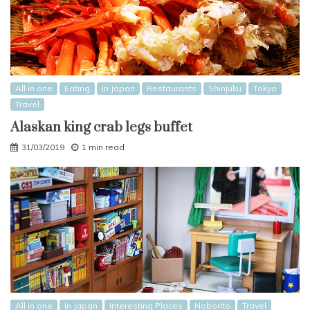
All in one
Eating
In Japan
Restaurants
Shinjuku
Tokyo
Travel
Alaskan king crab legs buffet
31/03/2019
1 min read
All in one
In Japan
Interesting Places
Noborito
Travel