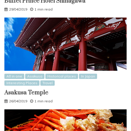
Buffet Prince Hotel Shinagawa
29/04/2019
1 min read
All in one
Asakusa
Historical places
In Japan
Interesting Places
Travel
Asakusa Temple
26/04/2019
1 min read