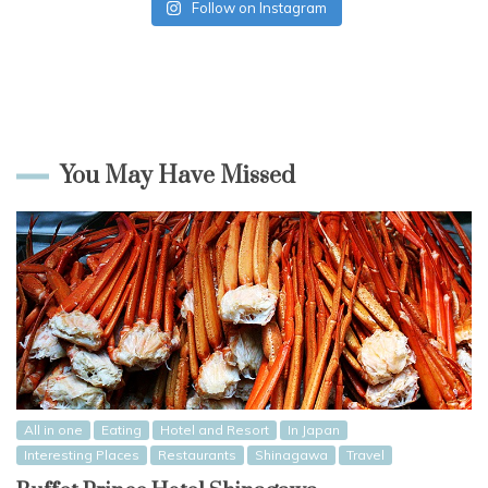
Follow on Instagram
You May Have Missed
All in one
Eating
Hotel and Resort
In Japan
Interesting Places
Restaurants
Shinagawa
Travel