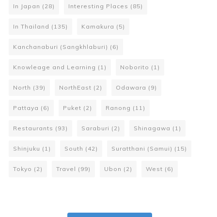
In Japan
(28)
Interesting Places
(85)
In Thailand
(135)
Kamakura
(5)
Kanchanaburi (Sangkhlaburi)
(6)
Knowleage and Learning
(1)
Noborito
(1)
North
(39)
NorthEast
(2)
Odawara
(9)
Pattaya
(6)
Puket
(2)
Ranong
(11)
Restaurants
(93)
Saraburi
(2)
Shinagawa
(1)
Shinjuku
(1)
South
(42)
Suratthani (Samui)
(15)
Tokyo
(2)
Travel
(99)
Ubon
(2)
West
(6)