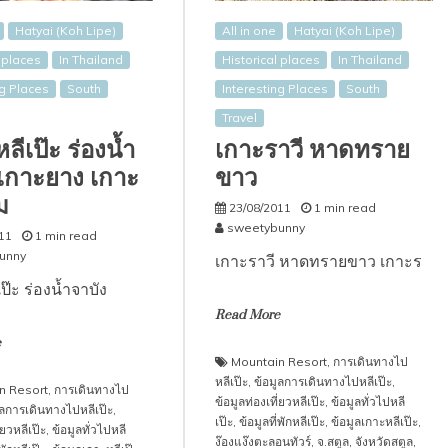
Hatyai (Koh Lipe)
All in one
Hatyai (Koh Lipe)
l places
In Thailand
Historical places
In Thailand
ng Places
South
Interesting Places
South
Travel
ลีเป๊ะ ร่องน้ำ
เกาะราวี หาดทราย
 เกาะยาง เกาะ
ขาว
ม
23/08/2011
1 min read
sweetybunny
11
1 min read
unny
เกาะราวี หาดทรายขาว เกาะร
ป๊ะ ร่องน้ำจาบัง
Read More
e
Mountain Resort
,
การเดินทางไป
หลีเป๊ะ
,
ข้อมูลการเดินทางไปหลีเป๊ะ
,
n Resort
,
การเดินทางไป
ข้อมูลท่องเที่ยวหลีเป๊ะ
,
ข้อมูลทั่วไปหลี
ูลการเดินทางไปหลีเป๊ะ
,
เป๊ะ
,
ข้อมูลที่พักหลีเป๊ะ
,
ข้อมูลเกาะหลีเป๊ะ
,
่ยวหลีเป๊ะ
,
ข้อมูลทั่วไปหลี
ง๊องแง๊งตะลอนทัวร์
,
จ.สตูล
,
จังหวัดสตูล
,