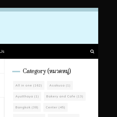
Us
Category (หมวดหมู่)
All in one
(162)
Asakusa
(1)
Ayutthaya
(1)
Bakery and Cafe
(13)
Bangkok
(38)
Center
(45)