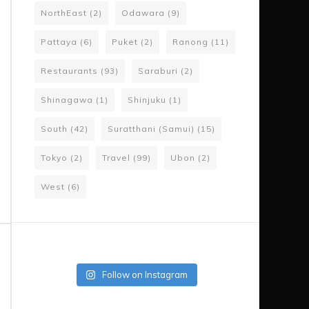
NorthEast
(2)
Odawara
(9)
Pattaya
(6)
Puket
(2)
Ranong
(11)
Restaurants
(93)
Saraburi
(2)
Shinagawa
(1)
Shinjuku
(1)
South
(42)
Suratthani (Samui)
(15)
Tokyo
(2)
Travel
(99)
Ubon
(2)
West
(6)
Follow on Instagram