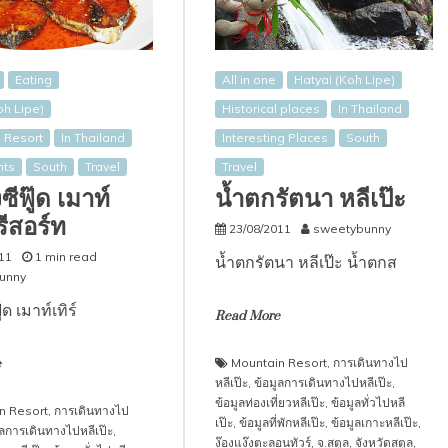
Eating
All in one
Hatyai (Koh Lipe)
oh Lipe)
Historical places
In Thailand
 Resort
In Thailand
Interesting Places
South
nts
South
Travel
Travel
งซีฟู๊ด เมาท์
น้ำตกรัตนา หลีเป๊ะ
 รีสอร์ท
23/08/2011
sweetybunny
11
1 min read
น้ำตกรัตนา หลีเป๊ะ น้ำตกส
unny
ู๊ด เมาท์เทิร์
Read More
Mountain Resort
,
การเดินทางไป
e
หลีเป๊ะ
,
ข้อมูลการเดินทางไปหลีเป๊ะ
,
ข้อมูลท่องเที่ยวหลีเป๊ะ
,
ข้อมูลทั่วไปหลี
n Resort
,
การเดินทางไป
เป๊ะ
,
ข้อมูลที่พักหลีเป๊ะ
,
ข้อมูลเกาะหลีเป๊ะ
,
ูลการเดินทางไปหลีเป๊ะ
,
ง๊องแง๊งตะลอนทัวร์
,
จ.สตูล
,
จังหวัดสตูล
,