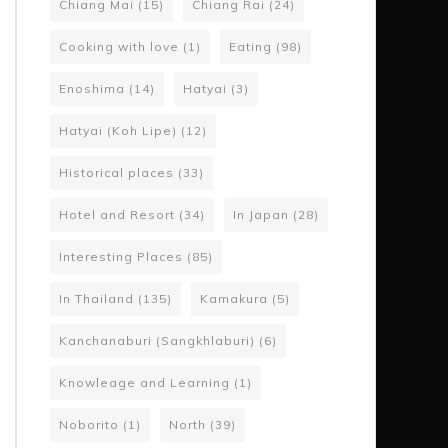
Chiang Mai
(15)
Chiang Rai
(24)
Cooking with love
(1)
Eating
(98)
Enoshima
(14)
Hatyai
(3)
Hatyai (Koh Lipe)
(12)
Historical places
(33)
Hotel and Resort
(34)
In Japan
(28)
Interesting Places
(85)
In Thailand
(135)
Kamakura
(5)
Kanchanaburi (Sangkhlaburi)
(6)
Knowleage and Learning
(1)
Noborito
(1)
North
(39)