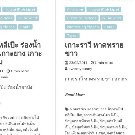
Hatyai (Koh Lipe)
All in one
Hatyai (Koh Lipe)
l places
In Thailand
Historical places
In Thailand
ng Places
South
Interesting Places
South
Travel
ลีเป๊ะ ร่องน้ำ
เกาะราวี หาดทราย
 เกาะยาง เกาะ
ขาว
ม
23/08/2011
1 min read
sweetybunny
11
1 min read
unny
เกาะราวี หาดทรายขาว เกาะร
ป๊ะ ร่องน้ำจาบัง
Read More
e
Mountain Resort
,
การเดินทางไป
หลีเป๊ะ
,
ข้อมูลการเดินทางไปหลีเป๊ะ
,
n Resort
,
การเดินทางไป
ข้อมูลท่องเที่ยวหลีเป๊ะ
,
ข้อมูลทั่วไปหลี
ูลการเดินทางไปหลีเป๊ะ
,
เป๊ะ
,
ข้อมูลที่พักหลีเป๊ะ
,
ข้อมูลเกาะหลีเป๊ะ
,
่ยวหลีเป๊ะ
,
ข้อมูลทั่วไปหลี
ง๊องแง๊งตะลอนทัวร์
,
จ.สตูล
,
จังหวัดสตูล
,