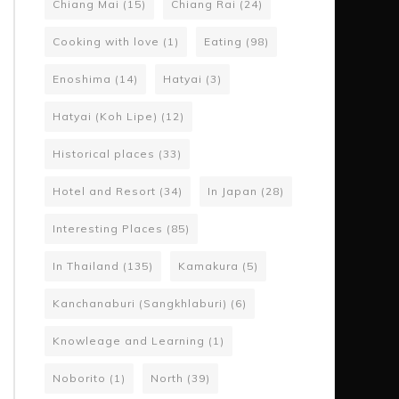
Chiang Mai
(15)
Chiang Rai
(24)
Cooking with love
(1)
Eating
(98)
Enoshima
(14)
Hatyai
(3)
Hatyai (Koh Lipe)
(12)
Historical places
(33)
Hotel and Resort
(34)
In Japan
(28)
Interesting Places
(85)
In Thailand
(135)
Kamakura
(5)
Kanchanaburi (Sangkhlaburi)
(6)
Knowleage and Learning
(1)
Noborito
(1)
North
(39)