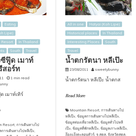
Eating
All in one
Hatyai (Koh Lipe)
oh Lipe)
Historical places
In Thailand
 Resort
In Thailand
Interesting Places
South
nts
South
Travel
Travel
งซีฟู๊ด เมาท์
น้ำตกรัตนา หลีเป๊ะ
 รีสอร์ท
23/08/2011
sweetybunny
11
1 min read
น้ำตกรัตนา หลีเป๊ะ น้ำตกส
unny
ู๊ด เมาท์เทิร์
Read More
Mountain Resort
,
การเดินทางไป
e
หลีเป๊ะ
,
ข้อมูลการเดินทางไปหลีเป๊ะ
,
ข้อมูลท่องเที่ยวหลีเป๊ะ
,
ข้อมูลทั่วไปหลี
n Resort
,
การเดินทางไป
เป๊ะ
,
ข้อมูลที่พักหลีเป๊ะ
,
ข้อมูลเกาะหลีเป๊ะ
,
ูลการเดินทางไปหลีเป๊ะ
,
ง๊องแง๊งตะลอนทัวร์
,
จ.สตูล
,
จังหวัดสตูล
,