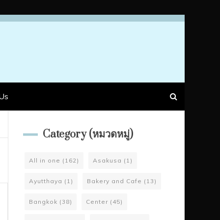
Us
Category (หมวดหมู่)
All in one
(162)
Asakusa
(1)
Ayutthaya
(1)
Bakery and Cafe
(13)
Bangkok
(38)
Center
(45)