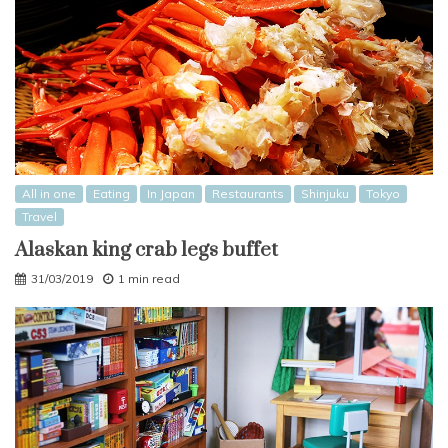
All in one
Eating
In Japan
Restaurants
Shinjuku
Tokyo
Travel
Alaskan king crab legs buffet
31/03/2019
1 min read