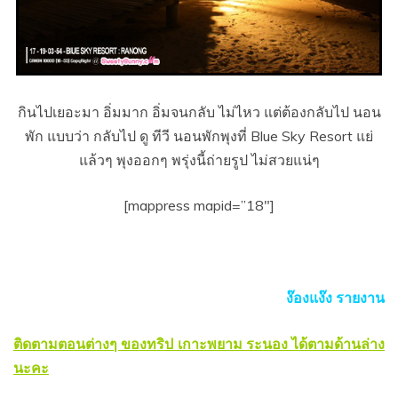
กินไปเยอะมา อิ่มมาก อิ่มจนกลับ ไม่ไหว แต่ต้องกลับไป นอน
พัก แบบว่า กลับไป ดู ทีวี นอนพักพุงที่ Blue Sky Resort แย่
แล้วๆ พุงออกๆ พรุ่งนี้ถ่ายรูป ไม่สวยแน่ๆ
[mappress mapid=”18″]
ง๊องแง๊ง รายงาน
ติดตามตอนต่างๆ ของทริป เกาะพยาม ระนอง ได้ตามด้านล่าง
นะคะ