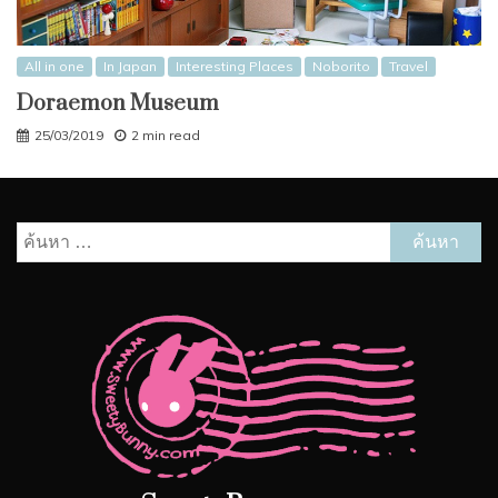
All in one
In Japan
Interesting Places
Noborito
Travel
Doraemon Museum
25/03/2019
2 min read
ค้นหา
สำหรับ: