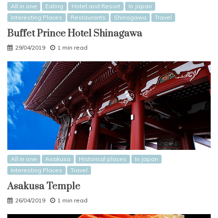
All in one
Eating
Hotel and Resort
In Japan
Interesting Places
Restaurants
Shinagawa
Travel
Buffet Prince Hotel Shinagawa
29/04/2019
1 min read
All in one
Asakusa
Historical places
In Japan
Interesting Places
Travel
Asakusa Temple
26/04/2019
1 min read