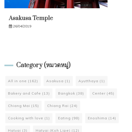
Asakusa Temple
26/04/2019
Category (หมวดหมู่)
All in one
(162)
Asakusa
(1)
Ayutthaya
(1)
Bakery and Cafe
(13)
Bangkok
(38)
Center
(45)
Chiang Mai
(15)
Chiang Rai
(24)
Cooking with love
(1)
Eating
(98)
Enoshima
(14)
Hatyai
(3)
Hatyai (Koh Lipe)
(12)