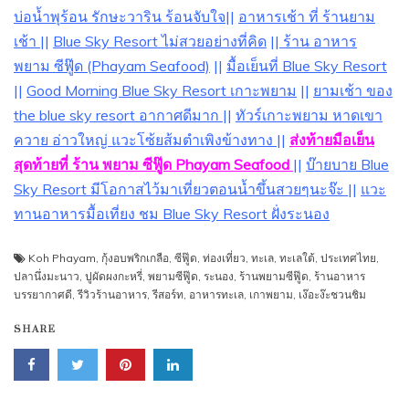
บ่อนํ้าพุร้อน
รักษะวาริน ร้อนจับใจ
||
อาหารเช้า ที่ ร้านยาม
เช้า
||
Blue Sky Resort ไม่สวยอย่างที่คิด
||
ร้าน อาหาร
พยาม ซีฟู๊ด (Phayam Seafood)
||
มื้อเย็นที่ Blue Sky Resort
||
Good Morning Blue Sky Resort เกาะพยาม
||
ยามเช้า ของ
the blue sky resort อากาศดีมาก
||
ทัวร์เกาะพยาม หาดเขา
ควาย อ่าวใหญ่ แวะโซ้ยส้มตำเพิงข้างทาง
||
ส่งท้ายมือเย็น
สุดท้ายที่ ร้าน พยาม ซีฟู๊ด Phayam Seafood
||
บ๊ายบาย Blue
Sky Resort มีโอกาสไว้มาเที่ยวตอนน้ำขึ้นสวยๆนะจ๊ะ
||
แวะ
ทานอาหารมื้อเที่ยง ชม Blue Sky Resort ฝั่งระนอง
Koh Phayam
,
กุ้งอบพริกเกลือ
,
ซีฟู๊ด
,
ท่องเที่ยว
,
ทะเล
,
ทะเลใต้
,
ประเทศไทย
,
ปลานึ่งมะนาว
,
ปูผัดผงกะหรี่
,
พยามซีฟู๊ด
,
ระนอง
,
ร้านพยามซีฟู๊ด
,
ร้านอาหาร
บรรยากาศดี
,
รีวิวร้านอาหาร
,
รีสอร์ท
,
อาหารทะเล
,
เกาพยาม
,
เง๊อะง๊ะชวนชิม
SHARE