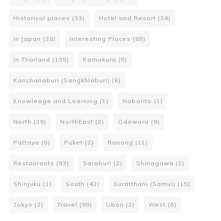
Historical places
(33)
Hotel and Resort
(34)
In Japan
(28)
Interesting Places
(85)
In Thailand
(135)
Kamakura
(5)
Kanchanaburi (Sangkhlaburi)
(6)
Knowleage and Learning
(1)
Noborito
(1)
North
(39)
NorthEast
(2)
Odawara
(9)
Pattaya
(6)
Puket
(2)
Ranong
(11)
Restaurants
(93)
Saraburi
(2)
Shinagawa
(1)
Shinjuku
(1)
South
(42)
Suratthani (Samui)
(15)
Tokyo
(2)
Travel
(99)
Ubon
(2)
West
(6)