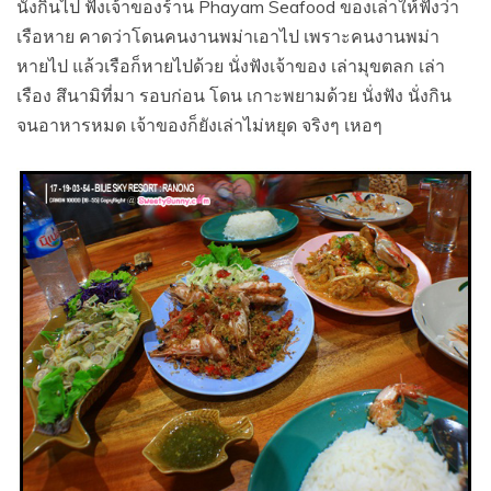
นั่งกินไป ฟังเจ้าของร้าน Phayam Seafood ของเล่าให้ฟังว่า
เรือหาย คาดว่าโดนคนงานพม่าเอาไป เพราะคนงานพม่า
หายไป แล้วเรือก็หายไปด้วย นั่งฟังเจ้าของ เล่ามุขตลก เล่า
เรือง สึนามิที่มา รอบก่อน โดน เกาะพยามด้วย นั่งฟัง นั่งกิน
จนอาหารหมด เจ้าของก็ยังเล่าไม่หยุด จริงๆ เหอๆ